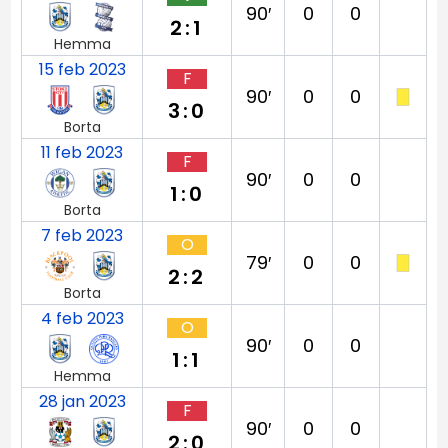
90′
0
0
2:1
Hemma
15 feb 2023
F
90′
0
0
3:0
Borta
11 feb 2023
F
90′
0
0
1:0
Borta
7 feb 2023
O
79′
0
0
2:2
Borta
4 feb 2023
O
90′
0
0
1:1
Hemma
28 jan 2023
F
90′
0
0
2:0