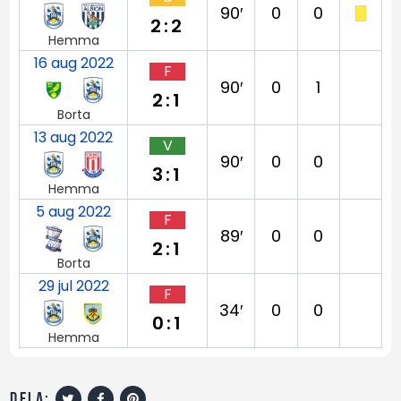
90′
0
0
2:2
Hemma
16 aug 2022
F
90′
0
1
2:1
Borta
13 aug 2022
V
90′
0
0
3:1
Hemma
5 aug 2022
F
89′
0
0
2:1
Borta
29 jul 2022
F
34′
0
0
0:1
Hemma
dela: