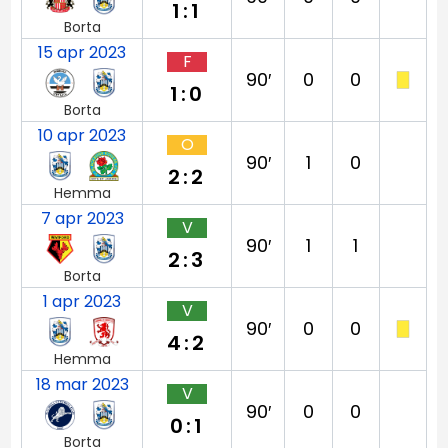
1:1
Borta
15 apr 2023
F
90′
0
0
1:0
Borta
10 apr 2023
O
90′
1
0
2:2
Hemma
7 apr 2023
V
90′
1
1
2:3
Borta
1 apr 2023
V
90′
0
0
4:2
Hemma
18 mar 2023
V
90′
0
0
0:1
Borta