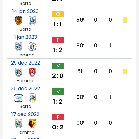
Borta
14 jan 2023
O
56′
0
0
1:1
Borta
1 jan 2023
F
90′
0
1
1:2
Hemma
29 dec 2022
V
61′
0
0
2:0
Hemma
26 dec 2022
V
90′
0
1
1:2
Borta
17 dec 2022
F
90′
0
0
0:2
Hemma