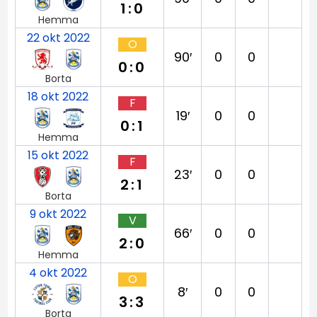
1:0
Hemma
22 okt 2022
O
90′
0
0
0:0
Borta
18 okt 2022
F
19′
0
0
0:1
Hemma
15 okt 2022
F
23′
0
0
2:1
Borta
9 okt 2022
V
66′
0
0
2:0
Hemma
4 okt 2022
O
8′
0
0
3:3
Borta