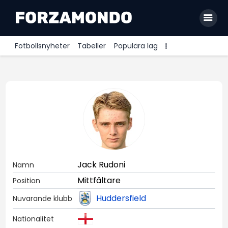
Fotbollsnyheter
Tabeller
Populära lag
Allsvenskan
Premier League
La Liga
Bundesliga
Serie A
Jack Rudoni
Namn
Ligue 1
Mittfältare
Position
Huddersfield
Nuvarande klubb
Nationalitet