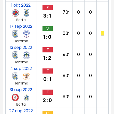
1 okt 2022
F
70′
0
0
3:1
Borta
17 sep 2022
V
58′
0
0
1:0
Hemma
13 sep 2022
F
90′
0
0
1:2
Hemma
4 sep 2022
F
90′
0
0
0:1
Hemma
31 aug 2022
F
90′
0
0
2:0
Borta
27 aug 2022
O