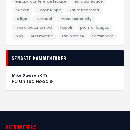
europa conference league
europa league
häcken
jurgen klopp
karim benzema
la liga
liverpool
manchester city
manchester united
napoli
premier league
psg
real madrid
sadio mané
tottenham
Senaste kommentarer
om
Mike Dawson
FC United Hoodie
Prenumerera