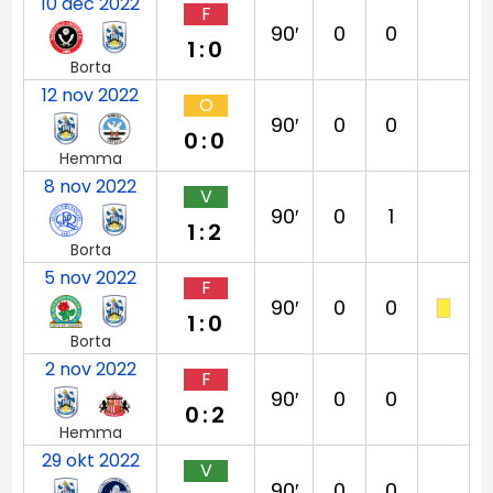
10 dec 2022
F
90′
0
0
1:0
Borta
12 nov 2022
O
90′
0
0
0:0
Hemma
8 nov 2022
V
90′
0
1
1:2
Borta
5 nov 2022
F
90′
0
0
1:0
Borta
2 nov 2022
F
90′
0
0
0:2
Hemma
29 okt 2022
V
90′
0
0