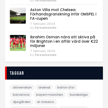
by
forzamondo
Aston Villa mot Chelsea:
Förhandsgranskning inför OMSPEL i
FA-cupen
7 februari, 2024
by
forzamondo
Ibrahim Osman nära att skriva på
för Brighton i en affär värd över €22
miljoner
7 februari, 2024
by
forzamondo
Taggar
allsvenskan
arsenal
ballon d‘or
barcelona
bayern munchen
bundesliga
djurgården
el classico