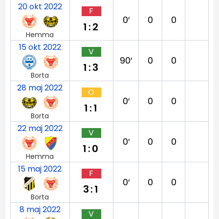
20 okt 2022
F
0′
0
0
1:2
Hemma
15 okt 2022
V
90′
0
0
1:3
Borta
28 maj 2022
O
0′
0
0
1:1
Borta
22 maj 2022
V
0′
0
0
1:0
Hemma
15 maj 2022
F
0′
0
0
3:1
Borta
8 maj 2022
V