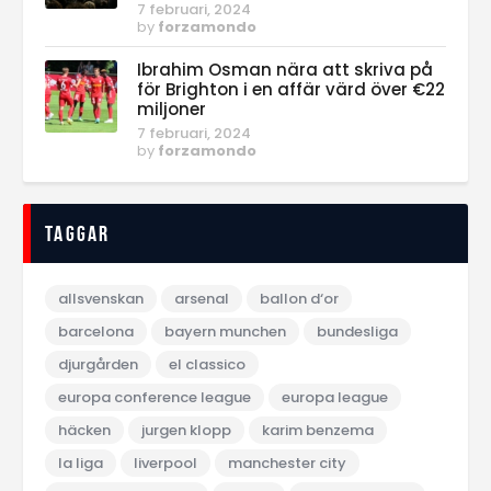
7 februari, 2024
by
forzamondo
Ibrahim Osman nära att skriva på
för Brighton i en affär värd över €22
miljoner
7 februari, 2024
by
forzamondo
Taggar
allsvenskan
arsenal
ballon d‘or
barcelona
bayern munchen
bundesliga
djurgården
el classico
europa conference league
europa league
häcken
jurgen klopp
karim benzema
la liga
liverpool
manchester city