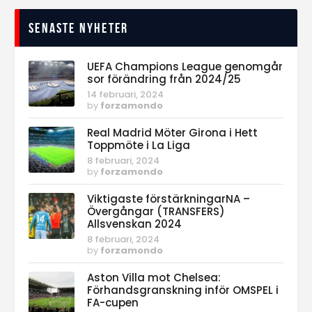
Senaste nyheter
UEFA Champions League genomgår
sor förändring från 2024/25
14 februari, 2024
by
forzamondo
Real Madrid Möter Girona i Hett
Toppmöte i La Liga
8 februari, 2024
by
forzamondo
Viktigaste förstärkningarNA –
Övergångar (TRANSFERS)
Allsvenskan 2024
8 februari, 2024
by
forzamondo
Aston Villa mot Chelsea:
Förhandsgranskning inför OMSPEL i
FA-cupen