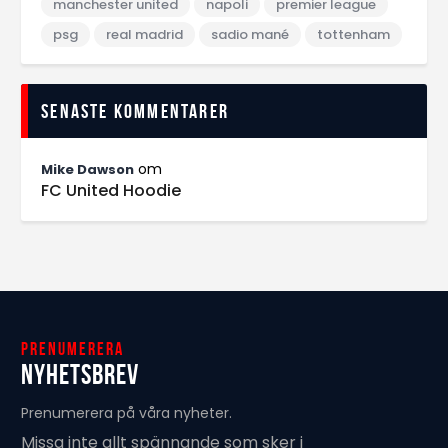
manchester united
napoli
premier league
psg
real madrid
sadio mané
tottenham
Senaste kommentarer
om
Mike Dawson
FC United Hoodie
Prenumerera
Nyhetsbrev
Prenumerera på våra nyheter.
Missa inte allt spännande som sker i