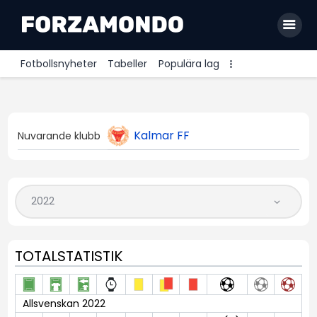
Fotbollsnyheter
Tabeller
Populära lag
Allsvenskan
Premier League
Kalmar FF
Nuvarande klubb
La Liga
Bundesliga
Serie A
Ligue 1
TOTALSTATISTIK
Allsvenskan 2022