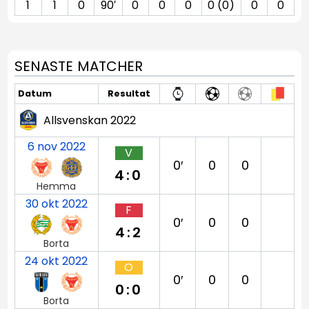
1
1
0
90′
0
0
0
0 (0)
0
0
SENASTE MATCHER
Datum
Resultat
Allsvenskan 2022
6 nov 2022
V
0′
0
0
4:0
Hemma
30 okt 2022
F
0′
0
0
4:2
Borta
24 okt 2022
O
0′
0
0
0:0
Borta