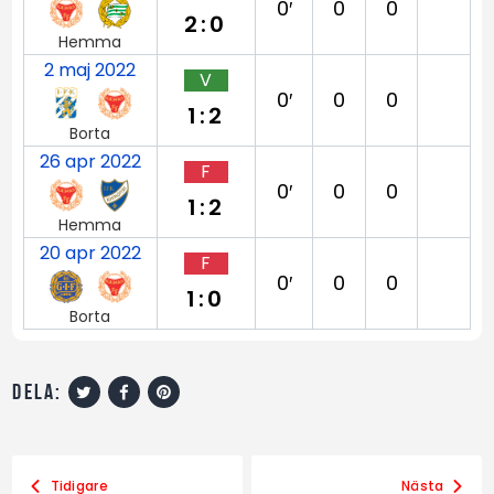
0′
0
0
2:0
Hemma
2 maj 2022
V
0′
0
0
1:2
Borta
26 apr 2022
F
0′
0
0
1:2
Hemma
20 apr 2022
F
0′
0
0
1:0
Borta
dela:
Tidigare
Nästa