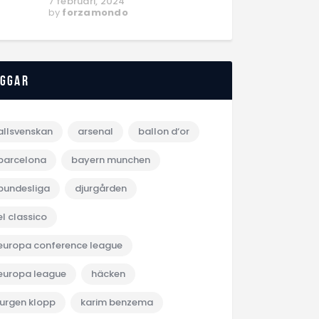
7 februari, 2024
by
forzamondo
aggar
allsvenskan
arsenal
ballon d‘or
barcelona
bayern munchen
bundesliga
djurgården
el classico
europa conference league
europa league
häcken
jurgen klopp
karim benzema