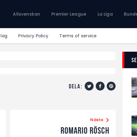
Allsvenskan
Allsvenskan
Premier League
La Liga
Bunde
Premier League
La Liga
Bundesliga
 lag
Privacy Policy
Terms of service
Serie A
Ligue 1
S
dela:
Nästa
Romario Rösch