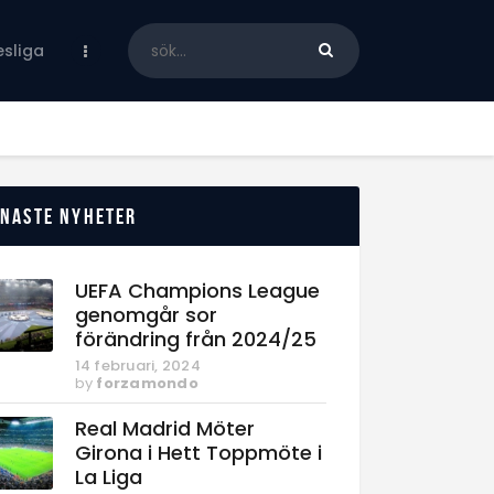
sliga
enaste nyheter
UEFA Champions League
genomgår sor
förändring från 2024/25
14 februari, 2024
by
forzamondo
Real Madrid Möter
Girona i Hett Toppmöte i
La Liga