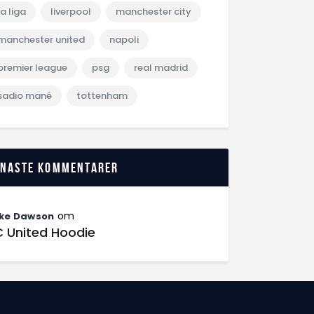
la liga
liverpool
manchester city
manchester united
napoli
premier league
psg
real madrid
sadio mané
tottenham
enaste kommentarer
om
ke Dawson
C United Hoodie