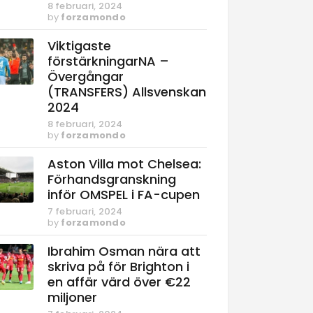
8 februari, 2024
by
forzamondo
Viktigaste
förstärkningarNA –
Övergångar
(TRANSFERS) Allsvenskan
2024
8 februari, 2024
by
forzamondo
Aston Villa mot Chelsea:
Förhandsgranskning
inför OMSPEL i FA-cupen
7 februari, 2024
by
forzamondo
Ibrahim Osman nära att
skriva på för Brighton i
en affär värd över €22
miljoner