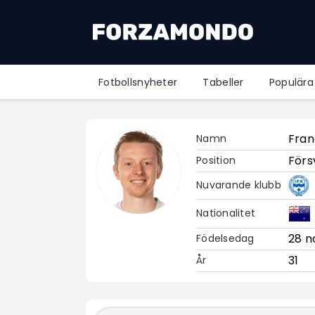
Fotbollsnyheter
Tabeller
Populära
Fran
Namn
Förs
Position
Nuvarande klubb
Nationalitet
28 n
Födelsedag
31
År