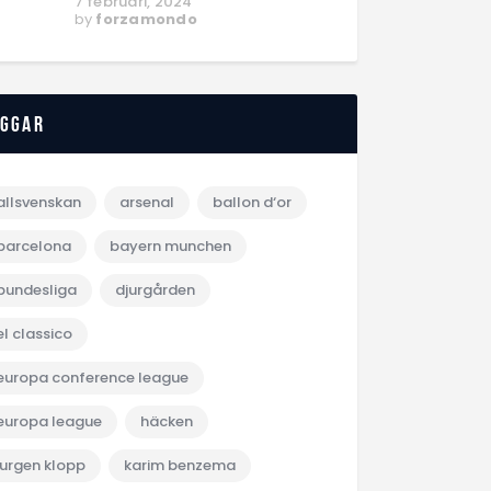
7 februari, 2024
by
forzamondo
aggar
allsvenskan
arsenal
ballon d‘or
barcelona
bayern munchen
bundesliga
djurgården
el classico
europa conference league
europa league
häcken
jurgen klopp
karim benzema