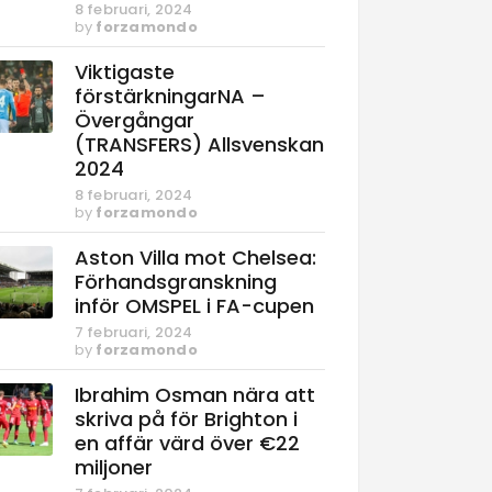
8 februari, 2024
by
forzamondo
Viktigaste
förstärkningarNA –
Övergångar
(TRANSFERS) Allsvenskan
2024
8 februari, 2024
by
forzamondo
Aston Villa mot Chelsea:
Förhandsgranskning
inför OMSPEL i FA-cupen
7 februari, 2024
by
forzamondo
Ibrahim Osman nära att
skriva på för Brighton i
en affär värd över €22
miljoner