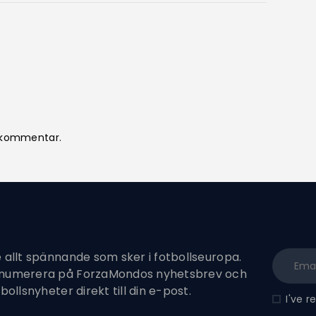
n kommentar.
e allt spännande som sker i fotbollseuropa.
enumerera på ForzaMondos nyhetsbrev och
tbollsnyheter direkt till din e-post.
I've 