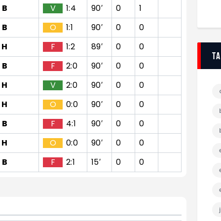
B
V
1:4
90′
0
1
B
O
1:1
90′
0
0
H
F
1:2
89′
0
0
T
B
F
2:0
90′
0
0
H
V
2:0
90′
0
0
H
O
0:0
90′
0
0
B
F
4:1
90′
0
0
H
O
0:0
90′
0
0
B
F
2:1
15′
0
0