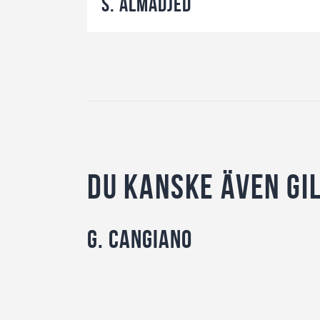
S. Almadjed
Du kanske även gi
G. Cangiano