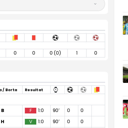
0
0
0 (0)
1
0
 / Borta
Resultat
B
F
1:0
90′
0
0
H
V
1:0
90′
0
0