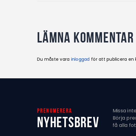
Lämna kommentar
Du måste vara
inloggad
för att publicera e
Missa int
Prenumerera
Nyhetsbrev
Börja pr
få alla fo