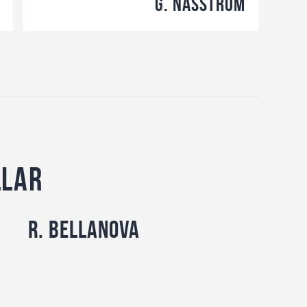
G. Näsström
llar
R. Bellanova