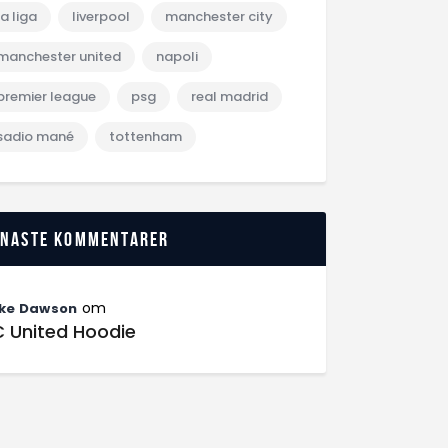
la liga
liverpool
manchester city
manchester united
napoli
premier league
psg
real madrid
sadio mané
tottenham
enaste kommentarer
om
ke Dawson
C United Hoodie