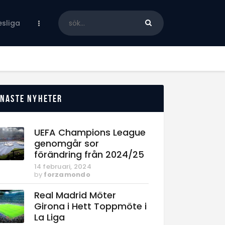
sliga
enaste nyheter
UEFA Champions League
genomgår sor
förändring från 2024/25
14 februari, 2024
by
forzamondo
Real Madrid Möter
Girona i Hett Toppmöte i
La Liga