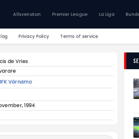
Allsvenskan
Allsvenskan
Premier League
La Liga
Bunde
Premier League
La Liga
Bundesliga
 lag
Privacy Policy
Terms of service
Serie A
Ligue 1
S
cis de Vries
varare
IFK Värnamo
ovember, 1994