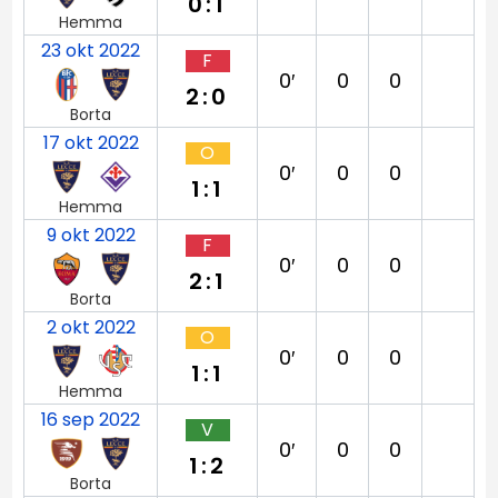
0:1
Hemma
23 okt 2022
F
0′
0
0
2:0
Borta
17 okt 2022
O
0′
0
0
1:1
Hemma
9 okt 2022
F
0′
0
0
2:1
Borta
2 okt 2022
O
0′
0
0
1:1
Hemma
16 sep 2022
V
0′
0
0
1:2
Borta