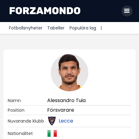
Fotbollsnyheter
Tabeller
Populära lag
Allsvenskan
Premier League
La Liga
Bundesliga
Serie A
Alessandro Tuia
Namn
Ligue 1
Försvarare
Position
Lecce
Nuvarande klubb
Nationalitet