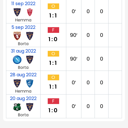
11 sep 2022
O
0′
0
0
1:1
Hemma
5 sep 2022
F
90′
0
0
1:0
Borta
31 aug 2022
O
90′
0
0
1:1
Borta
28 aug 2022
O
0′
0
0
1:1
Hemma
20 aug 2022
F
0′
0
0
1:0
Borta