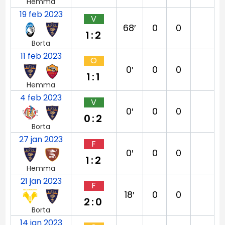
Hemma
19 feb 2023
V
68′
0
0
1:2
Borta
11 feb 2023
O
0′
0
0
1:1
Hemma
4 feb 2023
V
0′
0
0
0:2
Borta
27 jan 2023
F
0′
0
0
1:2
Hemma
21 jan 2023
F
18′
0
0
2:0
Borta
14 jan 2023