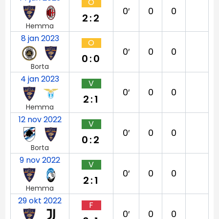
O
0′
0
0
2:2
Hemma
8 jan 2023
O
0′
0
0
0:0
Borta
4 jan 2023
V
0′
0
0
2:1
Hemma
12 nov 2022
V
0′
0
0
0:2
Borta
9 nov 2022
V
0′
0
0
2:1
Hemma
29 okt 2022
F
0′
0
0