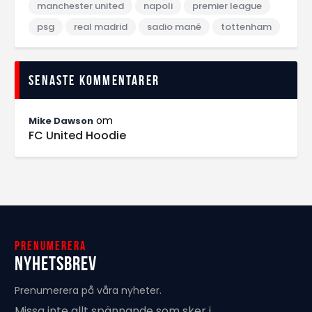
manchester united
napoli
premier league
psg
real madrid
sadio mané
tottenham
Senaste kommentarer
om
Mike Dawson
FC United Hoodie
Prenumerera
Nyhetsbrev
Prenumerera på våra nyheter.
Missa inte allt spännande som sker i