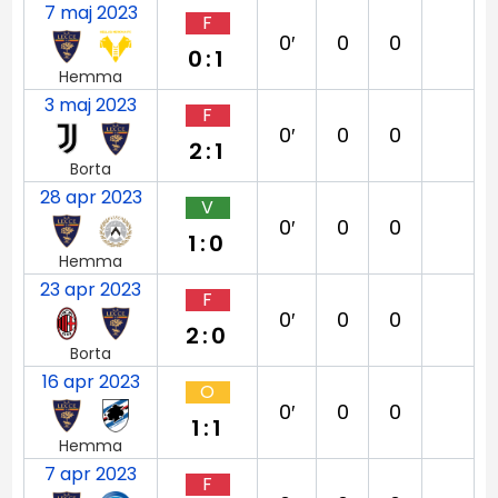
7 maj 2023
F
0′
0
0
0:1
Hemma
3 maj 2023
F
0′
0
0
2:1
Borta
28 apr 2023
V
0′
0
0
1:0
Hemma
23 apr 2023
F
0′
0
0
2:0
Borta
16 apr 2023
O
0′
0
0
1:1
Hemma
7 apr 2023
F