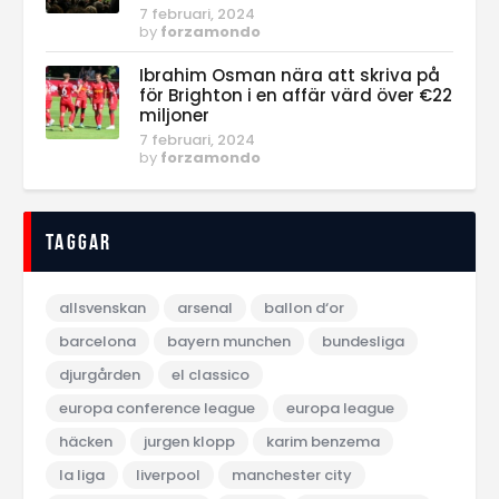
7 februari, 2024
by
forzamondo
Ibrahim Osman nära att skriva på
för Brighton i en affär värd över €22
miljoner
7 februari, 2024
by
forzamondo
Taggar
allsvenskan
arsenal
ballon d‘or
barcelona
bayern munchen
bundesliga
djurgården
el classico
europa conference league
europa league
häcken
jurgen klopp
karim benzema
la liga
liverpool
manchester city