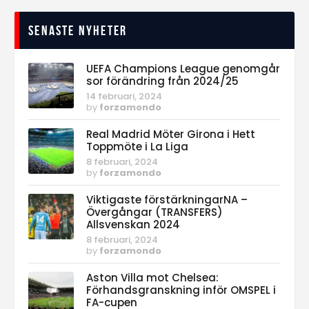
Senaste nyheter
UEFA Champions League genomgår
sor förändring från 2024/25
14 februari, 2024
by
forzamondo
Real Madrid Möter Girona i Hett
Toppmöte i La Liga
8 februari, 2024
by
forzamondo
Viktigaste förstärkningarNA –
Övergångar (TRANSFERS)
Allsvenskan 2024
8 februari, 2024
by
forzamondo
Aston Villa mot Chelsea:
Förhandsgranskning inför OMSPEL i
FA-cupen