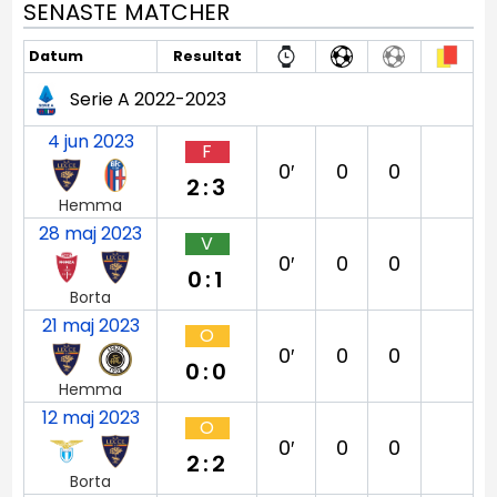
SENASTE MATCHER
Datum
Resultat
Serie A 2022-2023
4 jun 2023
F
0′
0
0
2:3
Hemma
28 maj 2023
V
0′
0
0
0:1
Borta
21 maj 2023
O
0′
0
0
0:0
Hemma
12 maj 2023
O
0′
0
0
2:2
Borta