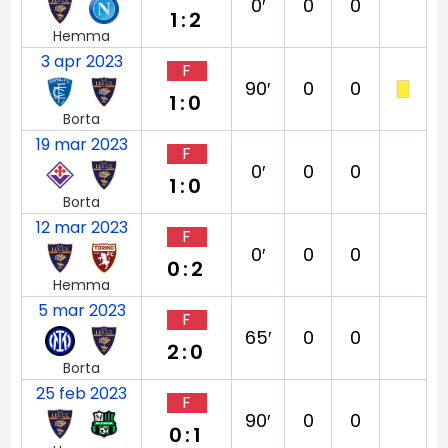
0′
0
0
1:2
Hemma
3 apr 2023
F
90′
0
0
1:0
Borta
19 mar 2023
F
0′
0
0
1:0
Borta
12 mar 2023
F
0′
0
0
0:2
Hemma
5 mar 2023
F
65′
0
0
2:0
Borta
25 feb 2023
F
90′
0
0
0:1