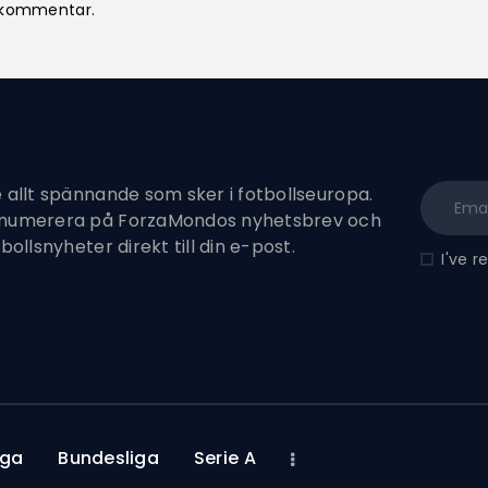
n kommentar.
e allt spännande som sker i fotbollseuropa.
enumerera på ForzaMondos nyhetsbrev och
tbollsnyheter direkt till din e-post.
I've 
iga
Bundesliga
Serie A