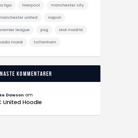
la liga
liverpool
manchester city
manchester united
napoli
premier league
psg
real madrid
sadio mané
tottenham
enaste kommentarer
om
ke Dawson
C United Hoodie