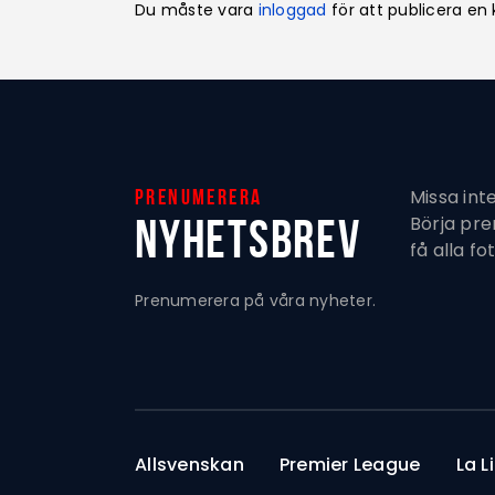
Du måste vara
inloggad
för att publicera e
Missa int
Prenumerera
Nyhetsbrev
Börja pr
få alla fo
Prenumerera på våra nyheter.
Allsvenskan
Premier League
La L