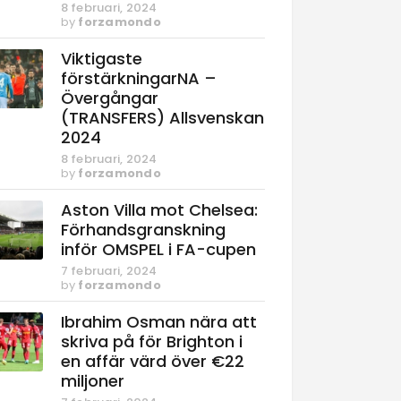
8 februari, 2024
by
forzamondo
Viktigaste
förstärkningarNA –
Övergångar
(TRANSFERS) Allsvenskan
2024
8 februari, 2024
by
forzamondo
Aston Villa mot Chelsea:
Förhandsgranskning
inför OMSPEL i FA-cupen
7 februari, 2024
by
forzamondo
Ibrahim Osman nära att
skriva på för Brighton i
en affär värd över €22
miljoner