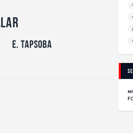
llar
E. Tapsoba
S
Mi
F