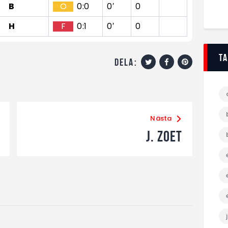
B
O
0:0
0′
0
H
F
0:1
0′
0
T
dela:
Nästa
J. Zoet