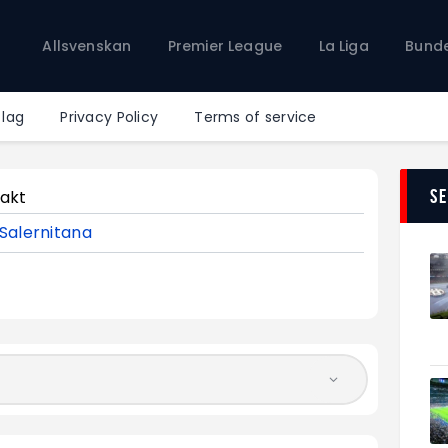
Allsvenskan
Allsvenskan
Premier League
La Liga
Bunde
Premier League
La Liga
Bundesliga
 lag
Privacy Policy
Terms of service
Serie A
Ligue 1
S
akt
Salernitana