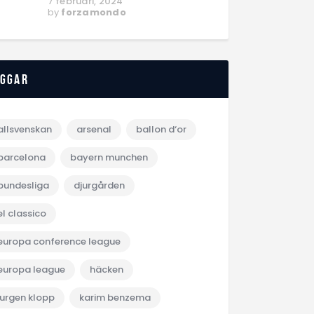
7 februari, 2024
by
forzamondo
aggar
allsvenskan
arsenal
ballon d‘or
barcelona
bayern munchen
bundesliga
djurgården
el classico
europa conference league
europa league
häcken
jurgen klopp
karim benzema