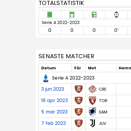
TOTALSTATISTIK
Serie A 2022-2023
0
0
0
0′
SENASTE MATCHER
Datum
För
Mot
Hemm
Serie A 2022-2023
3 jun 2023
CRE
16 apr 2023
TOR
5 mar 2023
SAM
7 feb 2023
JUV