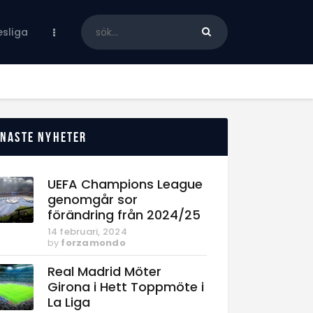
sliga
enaste nyheter
UEFA Champions League
genomgår sor
förändring från 2024/25
14 februari, 2024
by
forzamondo
Real Madrid Möter
Girona i Hett Toppmöte i
La Liga