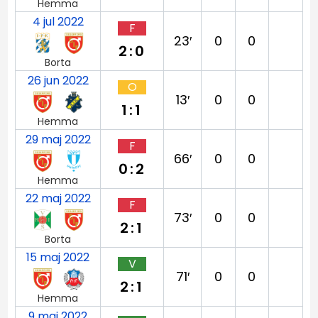
Hemma
4 jul 2022
F
23′
0
0
2:0
Borta
26 jun 2022
O
13′
0
0
1:1
Hemma
29 maj 2022
F
66′
0
0
0:2
Hemma
22 maj 2022
F
73′
0
0
2:1
Borta
15 maj 2022
V
71′
0
0
2:1
Hemma
9 maj 2022