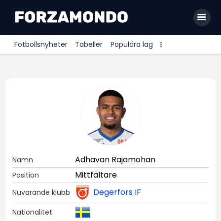
Fotbollsnyheter
Tabeller
Populära lag
Allsvenskan
Premier League
La Liga
Bundesliga
Serie A
Adhavan Rajamohan
Namn
Ligue 1
Mittfältare
Position
Degerfors IF
Nuvarande klubb
Nationalitet