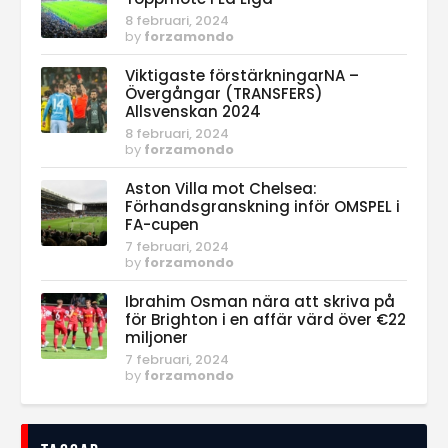
8 februari, 2024
by
forzamondo
Viktigaste förstärkningarNA –
Övergångar (TRANSFERS)
Allsvenskan 2024
8 februari, 2024
by
forzamondo
Aston Villa mot Chelsea:
Förhandsgranskning inför OMSPEL i
FA-cupen
7 februari, 2024
by
forzamondo
Ibrahim Osman nära att skriva på
för Brighton i en affär värd över €22
miljoner
7 februari, 2024
by
forzamondo