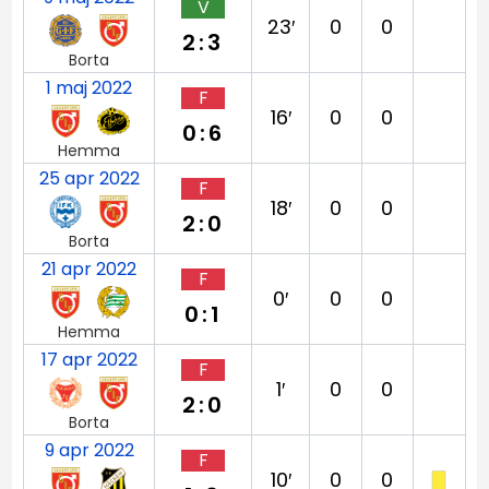
V
23′
0
0
2:3
Borta
1 maj 2022
F
16′
0
0
0:6
Hemma
25 apr 2022
F
18′
0
0
2:0
Borta
21 apr 2022
F
0′
0
0
0:1
Hemma
17 apr 2022
F
1′
0
0
2:0
Borta
9 apr 2022
F
10′
0
0