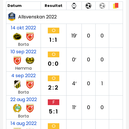
Datum
Resultat
Allsvenskan 2022
14 okt 2022
O
19′
0
0
1:1
Borta
10 sep 2022
O
0′
0
0
0:0
Hemma
4 sep 2022
O
4′
0
1
2:2
Borta
22 aug 2022
F
11′
0
0
5:1
Borta
14 aug 2022
O