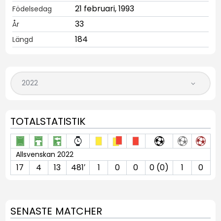
21 februari, 1993
Födelsedag
33
År
184
Längd
TOTALSTATISTIK
Allsvenskan 2022
17
4
13
481′
1
0
0
0 (0)
1
0
SENASTE MATCHER