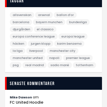
Taggar
allsvenskan
arsenal
ballon d‘or
barcelona
bayern munchen
bundesliga
djurgården
el classico
europa conference league
europa league
häcken
jurgen klopp
karim benzema
la liga
liverpool
manchester city
manchester united
napoli
premier league
psg
real madrid
sadio mané
tottenham
Senaste kommentarer
om
Mike Dawson
FC United Hoodie