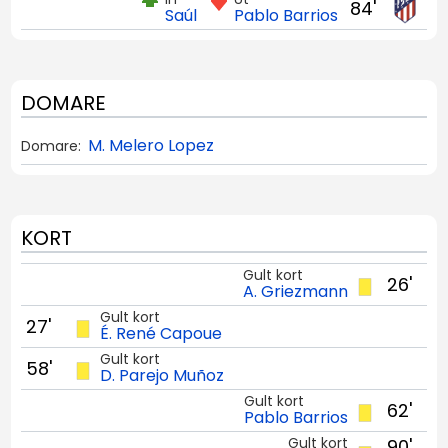
84'
Saúl
Pablo Barrios
DOMARE
M. Melero Lopez
Domare:
KORT
Gult kort
26'
A. Griezmann
Gult kort
27'
É. René Capoue
Gult kort
58'
D. Parejo Muñoz
Gult kort
62'
Pablo Barrios
Gult kort
90'