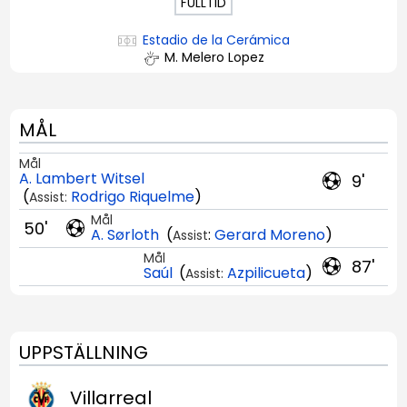
FULLTID
Estadio de la Cerámica
M. Melero Lopez
MÅL
Mål
A. Lambert Witsel
9'
(
Rodrigo Riquelme
)
Assist:
Mål
50'
A. Sørloth
(
:
Gerard Moreno
)
Assist
Mål
87'
Saúl
(
Azpilicueta
)
Assist:
UPPSTÄLLNING
Villarreal