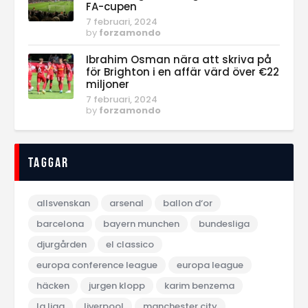
FA-cupen
7 februari, 2024
by
forzamondo
Ibrahim Osman nära att skriva på
för Brighton i en affär värd över €22
miljoner
7 februari, 2024
by
forzamondo
Taggar
allsvenskan
arsenal
ballon d‘or
barcelona
bayern munchen
bundesliga
djurgården
el classico
europa conference league
europa league
häcken
jurgen klopp
karim benzema
la liga
liverpool
manchester city