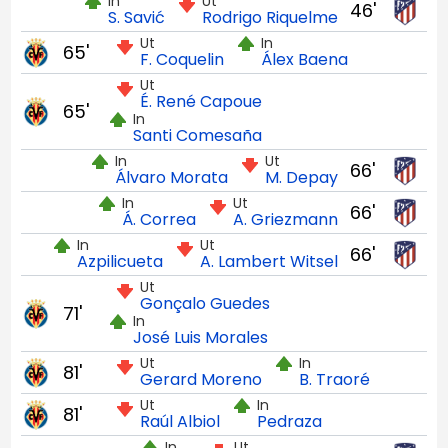
In
Ut
46'
S. Savić
Rodrigo Riquelme
Ut
In
65'
F. Coquelin
Álex Baena
Ut
É. René Capoue
65'
In
Santi Comesaña
In
Ut
66'
Álvaro Morata
M. Depay
In
Ut
66'
Á. Correa
A. Griezmann
In
Ut
66'
Azpilicueta
A. Lambert Witsel
Ut
Gonçalo Guedes
71'
In
José Luis Morales
Ut
In
81'
Gerard Moreno
B. Traoré
Ut
In
81'
Raúl Albiol
Pedraza
In
Ut