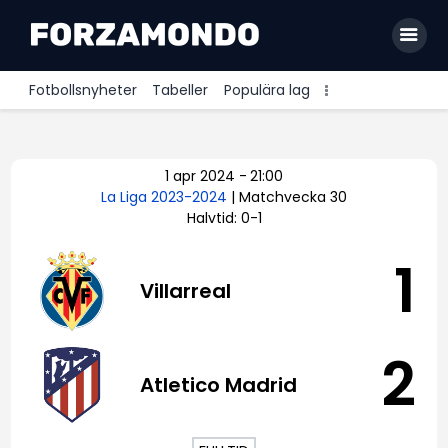
Fotbollsnyheter
Tabeller
Populära lag
Allsvenskan
1 apr 2024
-
21:00
Premier League
La Liga 2023-2024
| Matchvecka 30
Halvtid: 0-1
La Liga
Bundesliga
1
Villarreal
Serie A
Ligue 1
2
Atletico Madrid