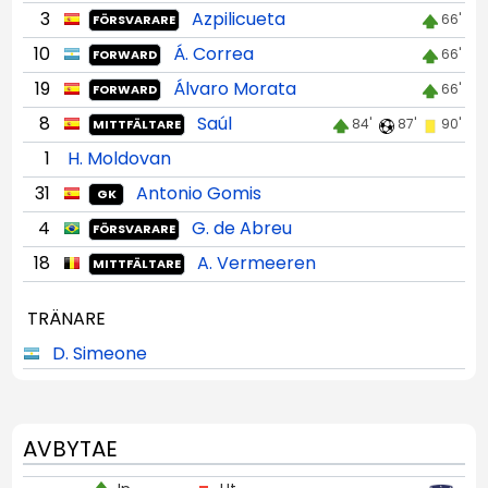
3
Azpilicueta
66'
FÖRSVARARE
10
Á. Correa
66'
FORWARD
19
Álvaro Morata
66'
FORWARD
8
Saúl
84'
87'
90'
MITTFÄLTARE
1
H. Moldovan
31
Antonio Gomis
GK
4
G. de Abreu
FÖRSVARARE
18
A. Vermeeren
MITTFÄLTARE
TRÄNARE
D. Simeone
AVBYTAE