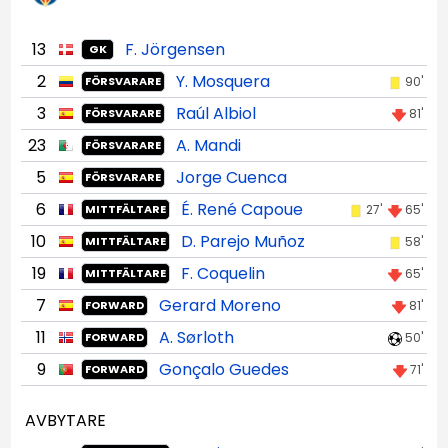
13
F. Jörgensen
GK
2
Y. Mosquera
90'
FÖRSVARARE
3
Raúl Albiol
81'
FÖRSVARARE
23
A. Mandi
FÖRSVARARE
5
Jorge Cuenca
FÖRSVARARE
6
É. René Capoue
27'
65'
MITTFÄLTARE
10
D. Parejo Muñoz
58'
MITTFÄLTARE
19
F. Coquelin
65'
MITTFÄLTARE
7
Gerard Moreno
81'
FORWARD
11
A. Sørloth
50'
FORWARD
9
Gonçalo Guedes
71'
FORWARD
AVBYTARE