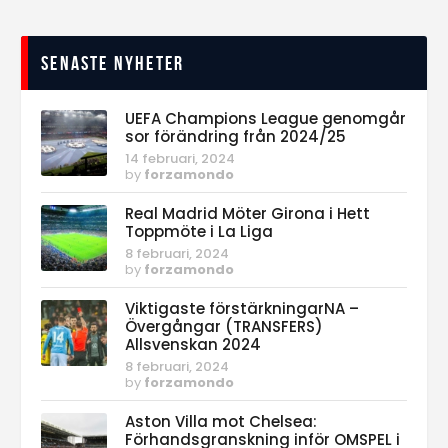
Senaste nyheter
UEFA Champions League genomgår
sor förändring från 2024/25
14 februari, 2024
by
forzamondo
Real Madrid Möter Girona i Hett
Toppmöte i La Liga
8 februari, 2024
by
forzamondo
Viktigaste förstärkningarNA –
Övergångar (TRANSFERS)
Allsvenskan 2024
8 februari, 2024
by
forzamondo
Aston Villa mot Chelsea:
Förhandsgranskning inför OMSPEL i