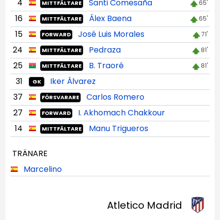
4
Santi Comesaña
65'
MITTFÄLTARE
16
Álex Baena
65'
MITTFÄLTARE
15
José Luis Morales
71'
FORWARD
24
Pedraza
81'
MITTFÄLTARE
25
B. Traoré
81'
MITTFÄLTARE
31
Iker Álvarez
GK
37
Carlos Romero
FÖRSVARARE
27
I. Akhomach Chakkour
FORWARD
14
Manu Trigueros
MITTFÄLTARE
TRÄNARE
Marcelino
Atletico Madrid