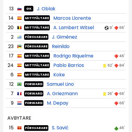
13
J. Oblak
GK
14
Marcos Llorente
MITTFÄLTARE
20
A. Lambert Witsel
9'
66'
MITTFÄLTARE
2
J. Giménez
FÖRSVARARE
23
Reinildo
FÖRSVARARE
17
Rodrigo Riquelme
46'
MITTFÄLTARE
24
Pablo Barrios
62'
84'
MITTFÄLTARE
6
Koke
MITTFÄLTARE
12
Samuel Lino
FORWARD
7
A. Griezmann
26'
66'
FORWARD
9
M. Depay
66'
FORWARD
AVBYTARE
15
S. Savić
46'
FÖRSVARARE