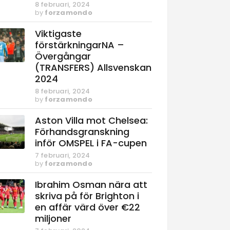
8 februari, 2024
by
forzamondo
Viktigaste
förstärkningarNA –
Övergångar
(TRANSFERS) Allsvenskan
2024
8 februari, 2024
by
forzamondo
Aston Villa mot Chelsea:
Förhandsgranskning
inför OMSPEL i FA-cupen
7 februari, 2024
by
forzamondo
Ibrahim Osman nära att
skriva på för Brighton i
en affär värd över €22
miljoner