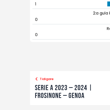
1
2:a gula 
0
R
0
Tidigare
Serie A 2023 – 2024 |
Frosinone – Genoa