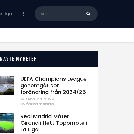
sliga
enaste nyheter
UEFA Champions League
genomgår sor
förändring från 2024/25
14 februari, 2024
by
forzamondo
Real Madrid Möter
Girona i Hett Toppmöte i
La Liga