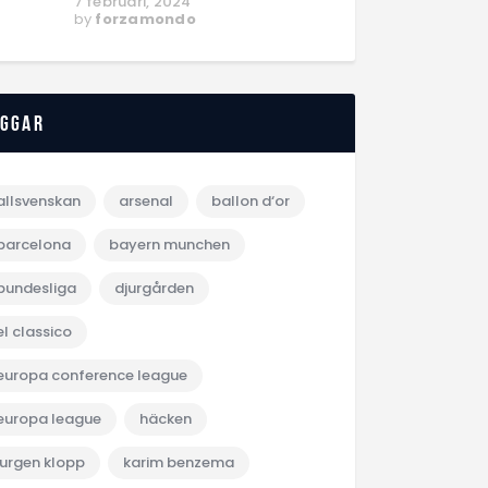
7 februari, 2024
by
forzamondo
aggar
allsvenskan
arsenal
ballon d‘or
barcelona
bayern munchen
bundesliga
djurgården
el classico
europa conference league
europa league
häcken
jurgen klopp
karim benzema