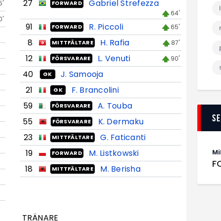
27
Gabriel Strefezza
5'
FORWARD
64'
0'
91
R. Piccoli
65'
FORWARD
8
H. Rafia
87'
MITTFÄLTARE
12
L. Venuti
90'
FÖRSVARARE
40
J. Samooja
GK
21
F. Brancolini
GK
59
A. Touba
FÖRSVARARE
S
55
K. Dermaku
FÖRSVARARE
23
G. Faticanti
MITTFÄLTARE
19
M. Listkowski
Mi
FORWARD
F
18
M. Berisha
MITTFÄLTARE
TRÄNARE