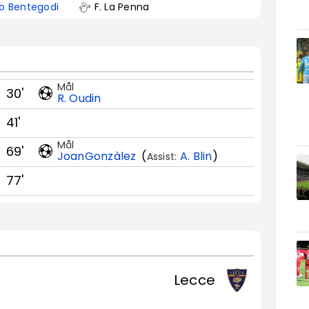
io Bentegodi
F. La Penna
Mål
30'
R. Oudin
41'
Mål
69'
JoanGonzàlez
(
A. Blin
)
Assist:
77'
Lecce