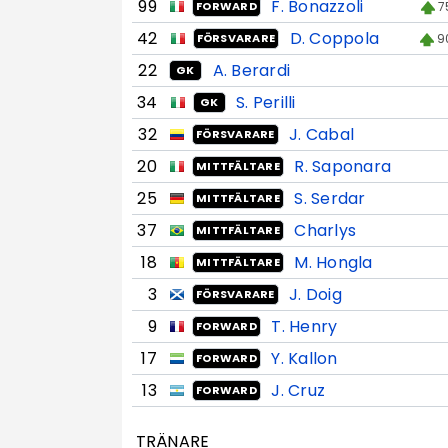
99
F. Bonazzoli
7
FORWARD
42
D. Coppola
9
FÖRSVARARE
22
A. Berardi
GK
34
S. Perilli
GK
32
J. Cabal
FÖRSVARARE
20
R. Saponara
MITTFÄLTARE
25
S. Serdar
MITTFÄLTARE
37
Charlys
MITTFÄLTARE
18
M. Hongla
MITTFÄLTARE
3
J. Doig
FÖRSVARARE
9
T. Henry
FORWARD
17
Y. Kallon
FORWARD
13
J. Cruz
FORWARD
TRÄNARE