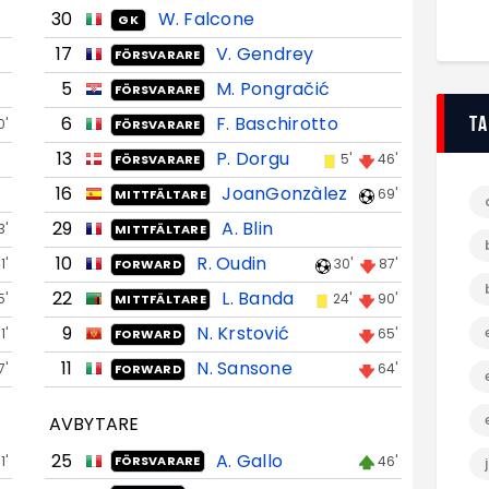
30
W. Falcone
GK
17
V. Gendrey
FÖRSVARARE
5
M. Pongračić
FÖRSVARARE
T
6
F. Baschirotto
0'
FÖRSVARARE
13
P. Dorgu
5'
46'
FÖRSVARARE
16
JoanGonzàlez
69'
MITTFÄLTARE
29
A. Blin
3'
MITTFÄLTARE
10
R. Oudin
1'
30'
87'
FORWARD
22
L. Banda
5'
24'
90'
MITTFÄLTARE
9
N. Krstović
1'
65'
FORWARD
11
N. Sansone
7'
64'
FORWARD
AVBYTARE
25
A. Gallo
1'
46'
FÖRSVARARE