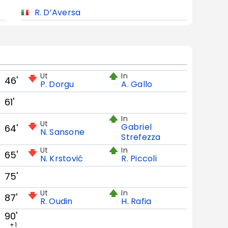
R. D’Aversa
Ut
In
46'
P. Dorgu
A. Gallo
61'
In
Ut
Gabriel
64'
N. Sansone
Strefezza
Ut
In
65'
N. Krstović
R. Piccoli
75'
Ut
In
87'
R. Oudin
H. Rafia
90'
+1