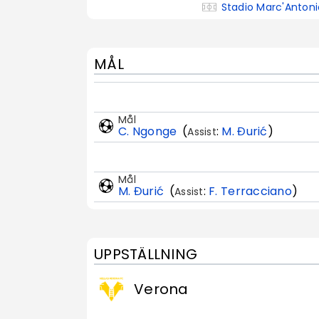
Stadio Marc'Anton
MÅL
Mål
C. Ngonge
(
:
M. Đurić
)
Assist
Mål
M. Đurić
(
:
F. Terracciano
)
Assist
UPPSTÄLLNING
Verona