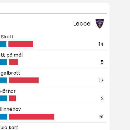
Lecce
Skott
14
tt på mål
5
gelbrott
17
Hörnor
2
llinnehav
51
ula kort