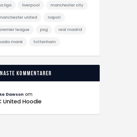
la liga
liverpool
manchester city
manchester united
napoli
premier league
psg
real madrid
sadio mané
tottenham
enaste kommentarer
om
ke Dawson
C United Hoodie