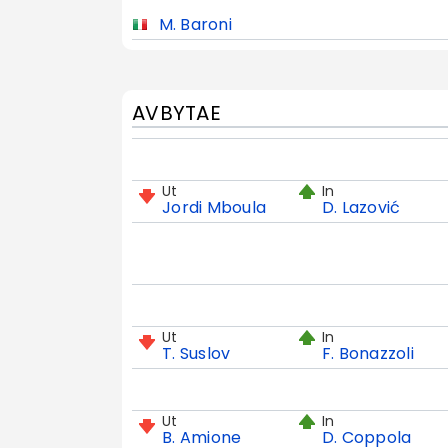
M. Baroni
AVBYTAE
Ut
In
Jordi Mboula
D. Lazović
Ut
In
T. Suslov
F. Bonazzoli
Ut
In
B. Amione
D. Coppola