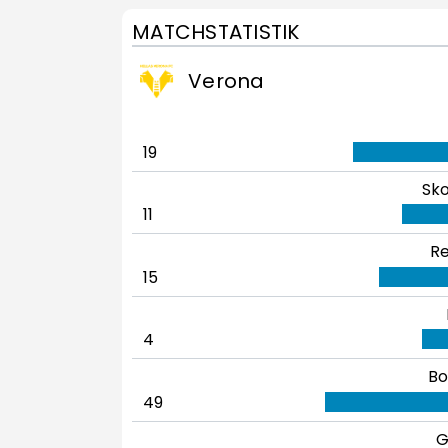
MATCHSTATISTIK
Verona
19
Sko
11
Re
15
4
Bo
49
G