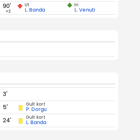
Ut
In
90'
L. Banda
L. Venuti
+2
3'
Gult kort
5'
P. Dorgu
Gult kort
24'
L. Banda