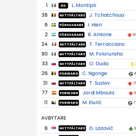
1
L. Montipò
GK
38
J. Tchatchoua
MITTFÄLTARE
6
I. Hien
FÖRSVARARE
2
B. Amione
9
FÖRSVARARE
24
F. Terracciano
MITTFÄLTARE
90
M. Folorunsho
MITTFÄLTARE
33
O. Duda
MITTFÄLTARE
26
C. Ngonge
4
FORWARD
31
T. Suslov
7
MITTFÄLTARE
77
Jordi Mboula
6
FORWARD
11
M. Đurić
7
FORWARD
AVBYTARE
8
D. Lazović
6
MITTFÄLTARE