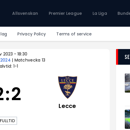
Allsvenskan
Allsvenskan
Premier League
La Liga
Bunde
Premier League
La Liga
Bundesliga
 lag
Privacy Policy
Terms of service
Serie A
Ligue 1
v 2023
-
18:30
S
– 2024
| Matchvecka 13
alvtid: 1-1
2
:
2
Lecce
FULLTID