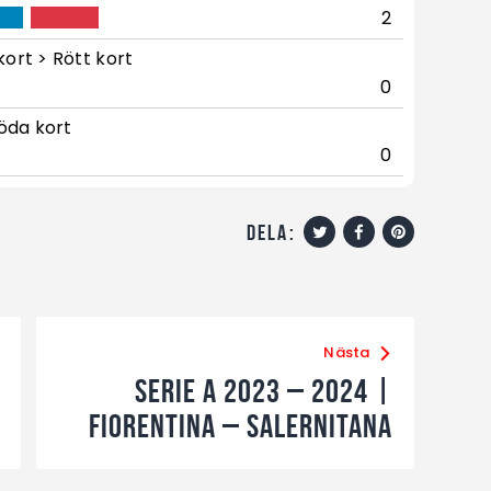
2
kort > Rött kort
0
öda kort
0
dela:
Nästa
Serie A 2023 – 2024 |
Fiorentina – Salernitana