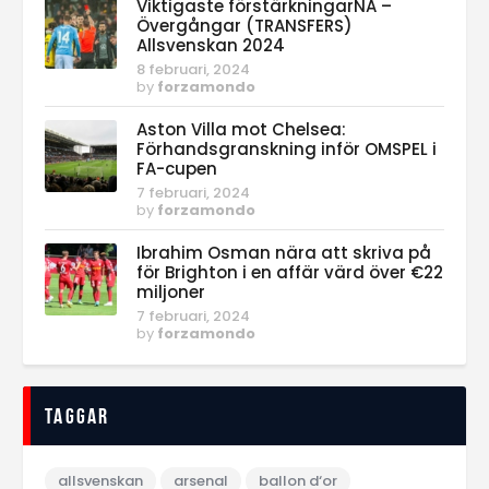
Viktigaste förstärkningarNA –
Övergångar (TRANSFERS)
Allsvenskan 2024
8 februari, 2024
by
forzamondo
Aston Villa mot Chelsea:
Förhandsgranskning inför OMSPEL i
FA-cupen
7 februari, 2024
by
forzamondo
Ibrahim Osman nära att skriva på
för Brighton i en affär värd över €22
miljoner
7 februari, 2024
by
forzamondo
Taggar
allsvenskan
arsenal
ballon d‘or