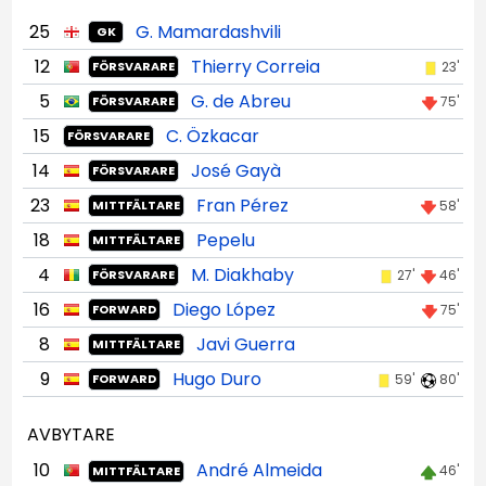
25
G. Mamardashvili
GK
12
Thierry Correia
23'
FÖRSVARARE
5
G. de Abreu
75'
FÖRSVARARE
15
C. Özkacar
FÖRSVARARE
14
José Gayà
FÖRSVARARE
23
Fran Pérez
58'
MITTFÄLTARE
18
Pepelu
MITTFÄLTARE
4
M. Diakhaby
27'
46'
FÖRSVARARE
16
Diego López
75'
FORWARD
8
Javi Guerra
MITTFÄLTARE
9
Hugo Duro
59'
80'
FORWARD
AVBYTARE
10
André Almeida
46'
MITTFÄLTARE