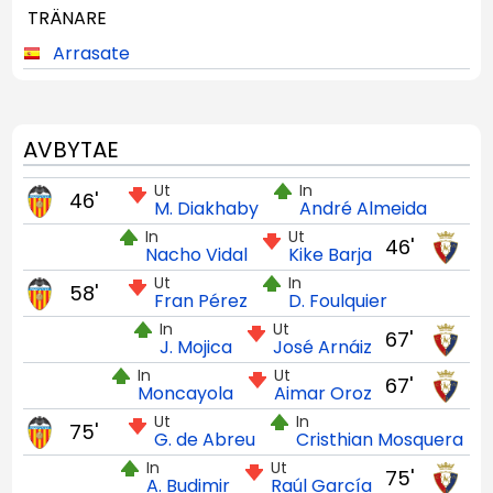
TRÄNARE
Arrasate
AVBYTAE
Ut
In
46'
M. Diakhaby
André Almeida
In
Ut
46'
Nacho Vidal
Kike Barja
Ut
In
58'
Fran Pérez
D. Foulquier
In
Ut
67'
J. Mojica
José Arnáiz
In
Ut
67'
Moncayola
Aimar Oroz
Ut
In
75'
G. de Abreu
Cristhian Mosquera
In
Ut
75'
A. Budimir
Raúl García