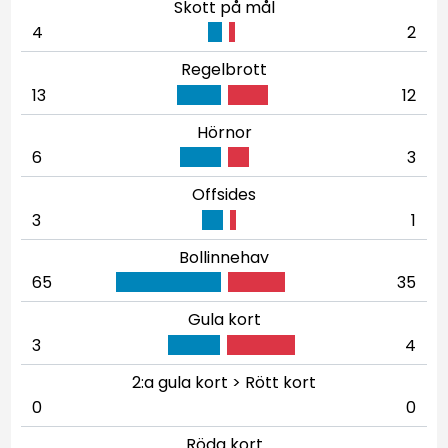
Skott på mål
4
2
Regelbrott
13
12
Hörnor
6
3
Offsides
3
1
Bollinnehav
65
35
Gula kort
3
4
2:a gula kort > Rött kort
0
0
Röda kort