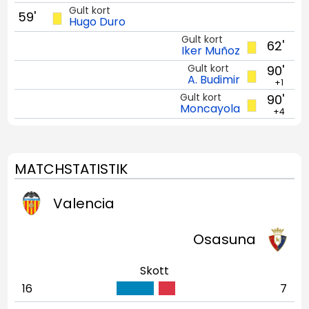
Gult kort
59'
Hugo Duro
Gult kort
62'
Iker Muñoz
Gult kort
90'
A. Budimir
+1
Gult kort
90'
Moncayola
+4
MATCHSTATISTIK
Valencia
Osasuna
Skott
16
7