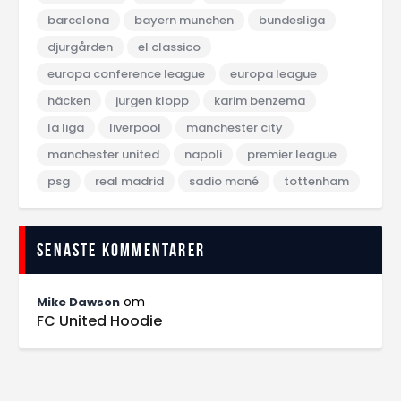
barcelona
bayern munchen
bundesliga
djurgården
el classico
europa conference league
europa league
häcken
jurgen klopp
karim benzema
la liga
liverpool
manchester city
manchester united
napoli
premier league
psg
real madrid
sadio mané
tottenham
Senaste kommentarer
om
Mike Dawson
FC United Hoodie