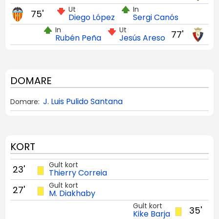
Ut
In
75'
Diego López
Sergi Canós
In
Ut
77'
Rubén Peña
Jesús Areso
DOMARE
J. Luis Pulido Santana
Domare:
KORT
Gult kort
23'
Thierry Correia
Gult kort
27'
M. Diakhaby
Gult kort
35'
Kike Barja