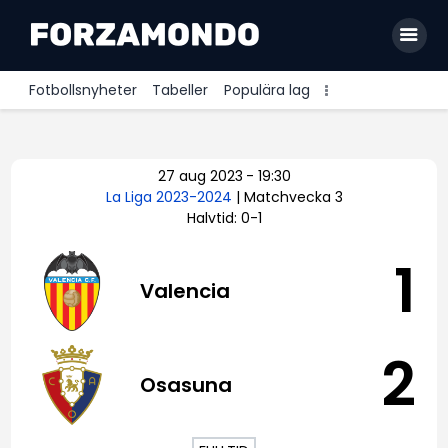
Fotbollsnyheter
Tabeller
Populära lag
Allsvenskan
27 aug 2023
-
19:30
Premier League
La Liga 2023-2024
| Matchvecka 3
Halvtid: 0-1
La Liga
Bundesliga
1
Valencia
Serie A
Ligue 1
2
Osasuna