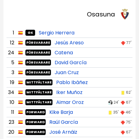
Osasuna
1
Sergio Herrera
GK
12
Jesús Areso
77'
FÖRSVARARE
24
Catena
FÖRSVARARE
5
David García
FÖRSVARARE
3
Juan Cruz
FÖRSVARARE
19
Pablo Ibáñez
MITTFÄLTARE
34
Iker Muñoz
62'
MITTFÄLTARE
10
Aimar Oroz
24'
67'
MITTFÄLTARE
11
Kike Barja
35'
46'
FORWARD
23
Raúl García
75'
FORWARD
20
José Arnáiz
67'
FORWARD