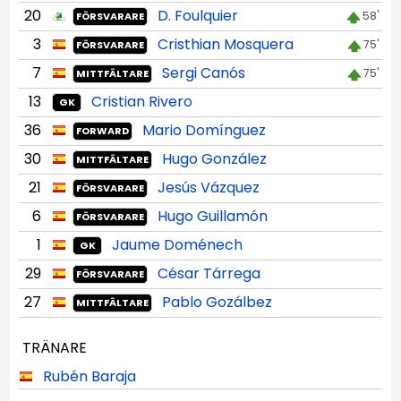
20
D. Foulquier
58'
FÖRSVARARE
3
Cristhian Mosquera
75'
FÖRSVARARE
7
Sergi Canós
75'
MITTFÄLTARE
13
Cristian Rivero
GK
36
Mario Domínguez
FORWARD
30
Hugo González
MITTFÄLTARE
21
Jesús Vázquez
FÖRSVARARE
6
Hugo Guillamón
FÖRSVARARE
1
Jaume Doménech
GK
29
César Tárrega
FÖRSVARARE
27
Pablo Gozálbez
MITTFÄLTARE
TRÄNARE
Rubén Baraja