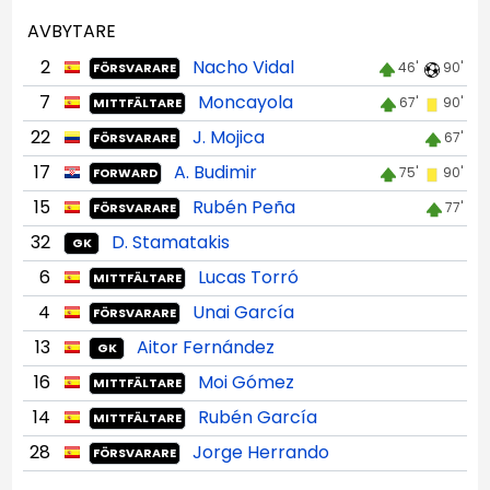
AVBYTARE
2
Nacho Vidal
46'
90'
FÖRSVARARE
7
Moncayola
67'
90'
MITTFÄLTARE
22
J. Mojica
67'
FÖRSVARARE
17
A. Budimir
75'
90'
FORWARD
15
Rubén Peña
77'
FÖRSVARARE
32
D. Stamatakis
GK
6
Lucas Torró
MITTFÄLTARE
4
Unai García
FÖRSVARARE
13
Aitor Fernández
GK
16
Moi Gómez
MITTFÄLTARE
14
Rubén García
MITTFÄLTARE
28
Jorge Herrando
FÖRSVARARE