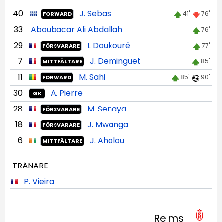
40
J. Sebas
41'
76'
FORWARD
33
Aboubacar Ali Abdallah
76'
29
I. Doukouré
77'
FÖRSVARARE
7
J. Deminguet
85'
MITTFÄLTARE
11
M. Sahi
85'
90'
FORWARD
30
A. Pierre
GK
28
M. Senaya
FÖRSVARARE
18
J. Mwanga
FÖRSVARARE
6
J. Aholou
MITTFÄLTARE
TRÄNARE
P. Vieira
Reims