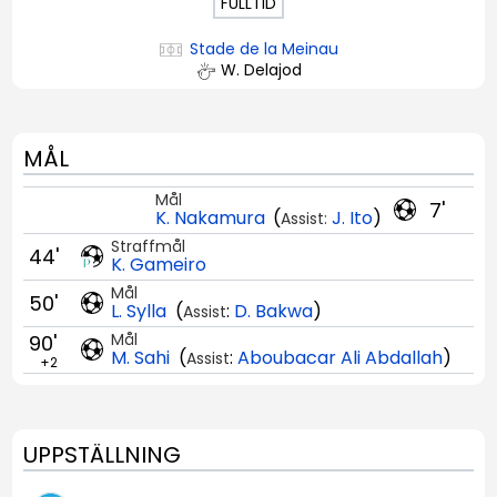
FULLTID
Stade de la Meinau
W. Delajod
MÅL
Mål
7'
K. Nakamura
(
J. Ito
)
Assist:
Straffmål
44'
K. Gameiro
Mål
50'
L. Sylla
(
:
D. Bakwa
)
Assist
Mål
90'
M. Sahi
(
:
Aboubacar Ali Abdallah
)
Assist
+2
UPPSTÄLLNING