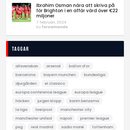
Ibrahim Osman nära att skriva på
för Brighton i en affär värd över €22
miljoner
7 februari, 2024
by
forzamondo
Taggar
allsvenskan
arsenal
ballon d‘or
barcelona
bayern munchen
bundesliga
djurgården
el classico
europa conference league
europa league
häcken
jurgen klopp
karim benzema
la liga
liverpool
manchester city
manchester united
napoli
premier league
psg
real madrid
sadio mané
tottenham