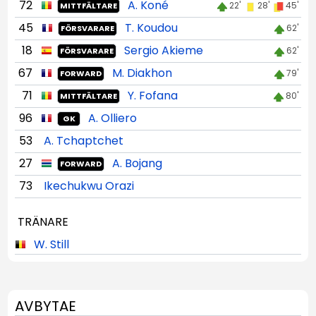
72
A. Koné
22'
28'
45'
MITTFÄLTARE
45
T. Koudou
62'
FÖRSVARARE
18
Sergio Akieme
62'
FÖRSVARARE
67
M. Diakhon
79'
FORWARD
71
Y. Fofana
80'
MITTFÄLTARE
96
A. Olliero
GK
53
A. Tchaptchet
27
A. Bojang
FORWARD
73
Ikechukwu Orazi
TRÄNARE
W. Still
AVBYTAE