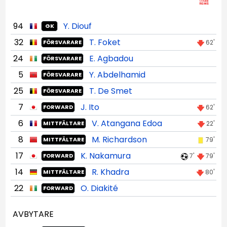
94
Y. Diouf
GK
32
T. Foket
62'
FÖRSVARARE
24
E. Agbadou
FÖRSVARARE
5
Y. Abdelhamid
FÖRSVARARE
25
T. De Smet
FÖRSVARARE
7
J. Ito
62'
FORWARD
6
V. Atangana Edoa
22'
MITTFÄLTARE
8
M. Richardson
79'
MITTFÄLTARE
17
K. Nakamura
7'
79'
FORWARD
14
R. Khadra
80'
MITTFÄLTARE
22
O. Diakité
FORWARD
AVBYTARE