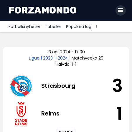
Fotbollsnyheter
Tabeller
Populära lag
Allsvenskan
13 apr 2024
-
17:00
Premier League
Ligue 1 2023 – 2024
| Matchvecka 29
Halvtid: 1-1
La Liga
Bundesliga
3
Strasbourg
Serie A
Ligue 1
1
Reims