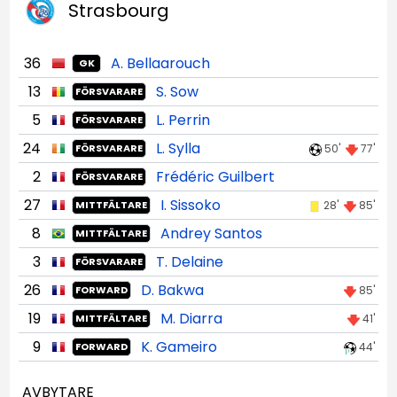
Strasbourg
36
A. Bellaarouch
GK
13
S. Sow
FÖRSVARARE
5
L. Perrin
FÖRSVARARE
24
L. Sylla
50'
77'
FÖRSVARARE
2
Frédéric Guilbert
FÖRSVARARE
27
I. Sissoko
28'
85'
MITTFÄLTARE
8
Andrey Santos
MITTFÄLTARE
3
T. Delaine
FÖRSVARARE
26
D. Bakwa
85'
FORWARD
19
M. Diarra
41'
MITTFÄLTARE
9
K. Gameiro
44'
FORWARD
AVBYTARE