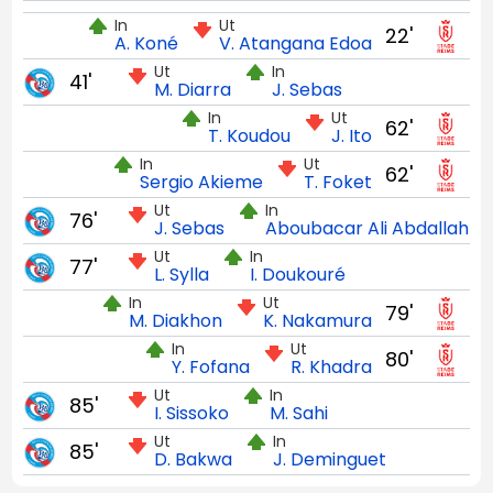
In
Ut
22'
A. Koné
V. Atangana Edoa
Ut
In
41'
M. Diarra
J. Sebas
In
Ut
62'
T. Koudou
J. Ito
In
Ut
62'
Sergio Akieme
T. Foket
Ut
In
76'
J. Sebas
Aboubacar Ali Abdallah
Ut
In
77'
L. Sylla
I. Doukouré
In
Ut
79'
M. Diakhon
K. Nakamura
In
Ut
80'
Y. Fofana
R. Khadra
Ut
In
85'
I. Sissoko
M. Sahi
Ut
In
85'
D. Bakwa
J. Deminguet