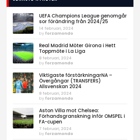
UEFA Champions League genomgår
sor förändring från 2024/25
14 februari, 2024
by
forzamondo
Real Madrid Möter Girona i Hett
Toppmöte i La Liga
8 februari, 2024
by
forzamondo
Viktigaste förstärkningarNA –
Övergångar (TRANSFERS)
Allsvenskan 2024
8 februari, 2024
by
forzamondo
Aston Villa mot Chelsea:
Förhandsgranskning inför OMSPEL i
FA-cupen
7 februari, 2024
by
forzamondo