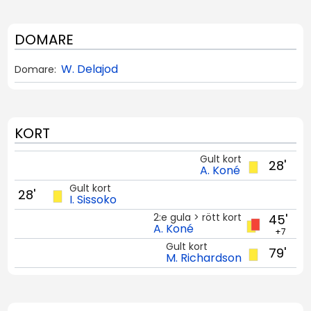
DOMARE
W. Delajod
Domare:
KORT
Gult kort
28'
A. Koné
Gult kort
28'
I. Sissoko
2:e gula > rött kort
45'
A. Koné
+7
Gult kort
79'
M. Richardson