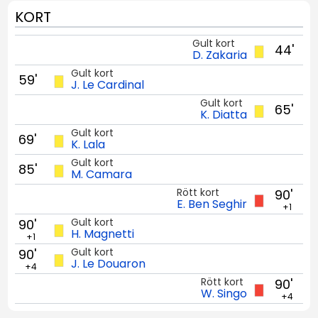
KORT
Gult kort
44'
D. Zakaria
Gult kort
59'
J. Le Cardinal
Gult kort
65'
K. Diatta
Gult kort
69'
K. Lala
Gult kort
85'
M. Camara
Rött kort
90'
E. Ben Seghir
+1
Gult kort
90'
H. Magnetti
+1
Gult kort
90'
J. Le Douaron
+4
Rött kort
90'
W. Singo
+4