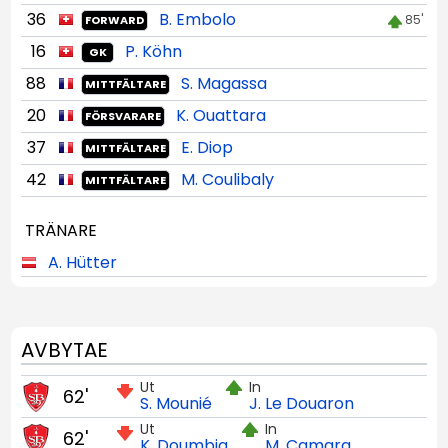
36
B. Embolo
85'
FORWARD
16
P. Köhn
GK
88
S. Magassa
MITTFÄLTARE
20
K. Ouattara
FÖRSVARARE
37
E. Diop
MITTFÄLTARE
42
M. Coulibaly
MITTFÄLTARE
TRÄNARE
A. Hütter
AVBYTAE
Ut
In
62'
S. Mounié
J. Le Douaron
Ut
In
62'
K. Doumbia
M. Camara