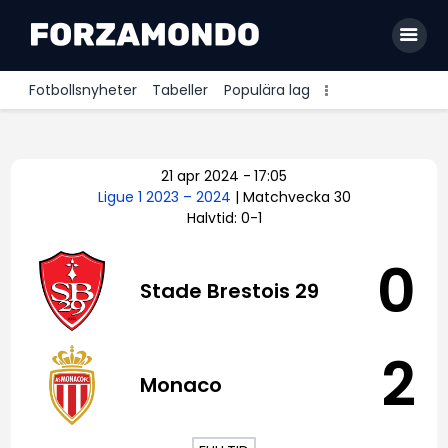
Fotbollsnyheter
Tabeller
Populära lag
Allsvenskan
21 apr 2024
-
17:05
Premier League
Ligue 1 2023 – 2024
| Matchvecka 30
Halvtid: 0-1
La Liga
Bundesliga
0
Stade Brestois 29
Serie A
Ligue 1
2
Monaco