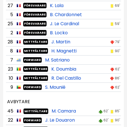
27
K. Lala
69'
FÖRSVARARE
5
B. Chardonnet
FÖRSVARARE
25
J. Le Cardinal
59'
FÖRSVARARE
2
B. Locko
FÖRSVARARE
28
J. Martin
79'
MITTFÄLTARE
8
H. Magnetti
90'
MITTFÄLTARE
7
M. Satriano
FORWARD
23
K. Doumbia
62'
MITTFÄLTARE
10
R. Del Castillo
86'
MITTFÄLTARE
9
S. Mounié
62'
FORWARD
AVBYTARE
45
M. Camara
62'
85'
MITTFÄLTARE
22
J. Le Douaron
62'
90'
FORWARD