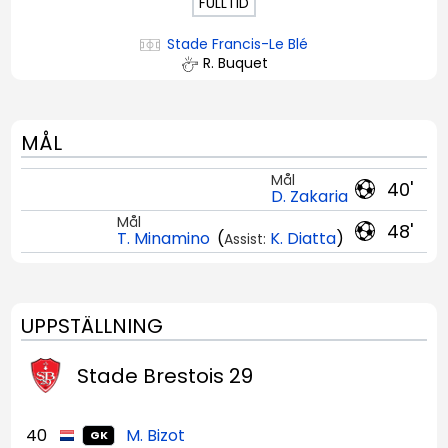
FULLTID
Stade Francis-Le Blé
R. Buquet
MÅL
Mål
40'
D. Zakaria
Mål
48'
T. Minamino
(
K. Diatta
)
Assist:
UPPSTÄLLNING
Stade Brestois 29
40
M. Bizot
GK