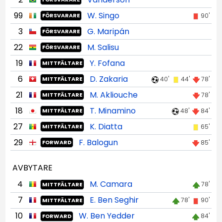
99
W. Singo
90'
FÖRSVARARE
3
G. Maripán
FÖRSVARARE
22
M. Salisu
FÖRSVARARE
19
Y. Fofana
MITTFÄLTARE
6
D. Zakaria
40'
44'
78'
MITTFÄLTARE
21
M. Akliouche
78'
MITTFÄLTARE
18
T. Minamino
48'
84'
MITTFÄLTARE
27
K. Diatta
65'
MITTFÄLTARE
29
F. Balogun
85'
FORWARD
AVBYTARE
4
M. Camara
78'
MITTFÄLTARE
7
E. Ben Seghir
78'
90'
MITTFÄLTARE
10
W. Ben Yedder
84'
FORWARD