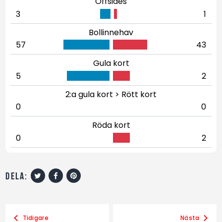
Offsides
3
1
Bollinnehav
57
43
Gula kort
5
2
2:a gula kort > Rött kort
0
0
Röda kort
0
2
dela:
Tidigare
Nästa