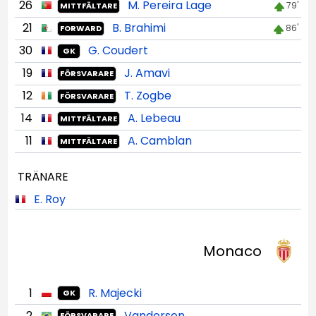
26
M. Pereira Lage
79'
MITTFÄLTARE
21
B. Brahimi
86'
FORWARD
30
G. Coudert
GK
19
J. Amavi
FÖRSVARARE
12
T. Zogbe
FÖRSVARARE
14
A. Lebeau
MITTFÄLTARE
11
A. Camblan
MITTFÄLTARE
TRÄNARE
E. Roy
Monaco
1
R. Majecki
GK
2
Vanderson
FÖRSVARARE