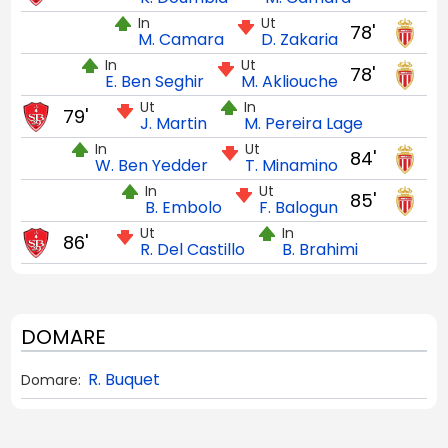
In
Ut
78'
M. Camara
D. Zakaria
In
Ut
78'
E. Ben Seghir
M. Akliouche
Ut
In
79'
J. Martin
M. Pereira Lage
In
Ut
84'
W. Ben Yedder
T. Minamino
In
Ut
85'
B. Embolo
F. Balogun
Ut
In
86'
R. Del Castillo
B. Brahimi
DOMARE
R. Buquet
Domare: