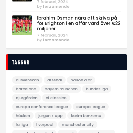
7 februari, 2024
by
forzamondo
Ibrahim Osman nära att skriva på
för Brighton i en affär värd över €22
miljoner
7 februari, 2024
by
forzamondo
Taggar
allsvenskan
arsenal
ballon d‘or
barcelona
bayern munchen
bundesliga
djurgården
el classico
europa conference league
europa league
häcken
jurgen klopp
karim benzema
la liga
liverpool
manchester city