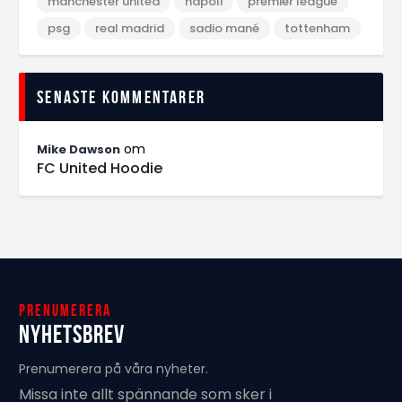
manchester united
napoli
premier league
psg
real madrid
sadio mané
tottenham
Senaste kommentarer
om
Mike Dawson
FC United Hoodie
Prenumerera
Nyhetsbrev
Prenumerera på våra nyheter.
Missa inte allt spännande som sker i