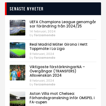
Senaste nyheter
UEFA Champions League genomgår
sor förändring från 2024/25
14 februari, 2024
by
forzamondo
Real Madrid Möter Girona i Hett
Toppmöte i La Liga
8 februari, 2024
by
forzamondo
Viktigaste förstärkningarNA –
Övergångar (TRANSFERS)
Allsvenskan 2024
8 februari, 2024
by
forzamondo
Aston Villa mot Chelsea:
Förhandsgranskning inför OMSPEL i
FA-cupen