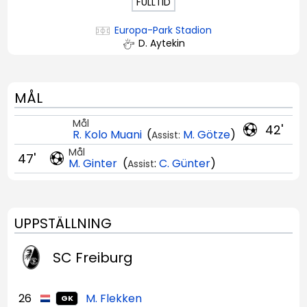
FULLTID
Europa-Park Stadion
D. Aytekin
MÅL
Mål
42'
R. Kolo Muani
(
M. Götze
)
Assist:
Mål
47'
M. Ginter
(
:
C. Günter
)
Assist
UPPSTÄLLNING
SC Freiburg
26
M. Flekken
GK