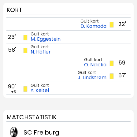
KORT
Gult kort
22'
D. Kamada
Gult kort
23'
M. Eggestein
Gult kort
58'
N. Höfler
Gult kort
59'
O. Ndicka
Gult kort
67'
J. Lindstrøm
Gult kort
90'
Y. Keitel
+3
MATCHSTATISTIK
SC Freiburg