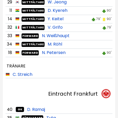
29
W. Jeong
MITTFÄLTARE
11
D. Kyereh
90'
MITTFÄLTARE
14
Y. Keitel
79'
90'
MITTFÄLTARE
32
V. Grifo
79'
MITTFÄLTARE
33
N. Weißhaupt
FORWARD
34
M. Röhl
MITTFÄLTARE
18
N. Petersen
90'
FORWARD
TRÄNARE
C. Streich
Eintracht Frankfurt
40
D. Ramaj
GK
35
Tuta
FÖRSVARARE