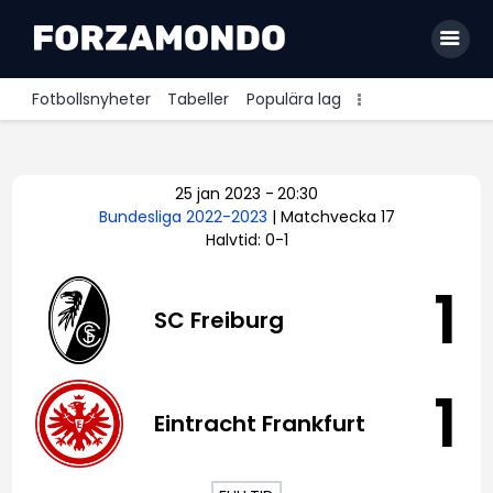
Fotbollsnyheter
Tabeller
Populära lag
Allsvenskan
25 jan 2023
-
20:30
Premier League
Bundesliga 2022-2023
| Matchvecka 17
Halvtid: 0-1
La Liga
Bundesliga
1
SC Freiburg
Serie A
Ligue 1
1
Eintracht Frankfurt