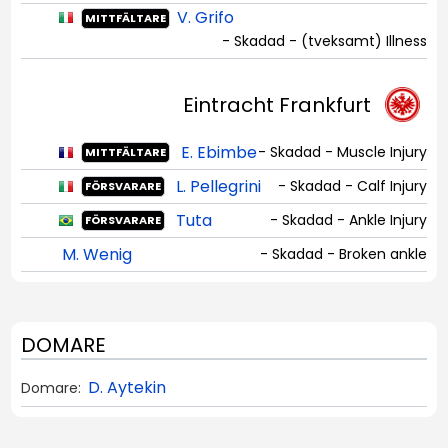
V. Grifo
MITTFÄLTARE
- Skadad - (tveksamt) Illness
Eintracht Frankfurt
E. Ebimbe
- Skadad - Muscle Injury
MITTFÄLTARE
L. Pellegrini
- Skadad - Calf Injury
FÖRSVARARE
Tuta
- Skadad - Ankle Injury
FÖRSVARARE
M. Wenig
- Skadad - Broken ankle
DOMARE
D. Aytekin
Domare: