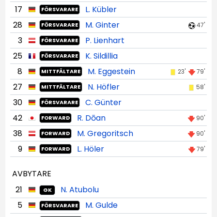
17
L. Kübler
FÖRSVARARE
28
M. Ginter
47'
FÖRSVARARE
3
P. Lienhart
FÖRSVARARE
25
K. Sildillia
FÖRSVARARE
8
M. Eggestein
23'
79'
MITTFÄLTARE
27
N. Höfler
58'
MITTFÄLTARE
30
C. Günter
FÖRSVARARE
42
R. Dōan
90'
FORWARD
38
M. Gregoritsch
90'
FORWARD
9
L. Höler
79'
FORWARD
AVBYTARE
21
N. Atubolu
GK
5
M. Gulde
FÖRSVARARE