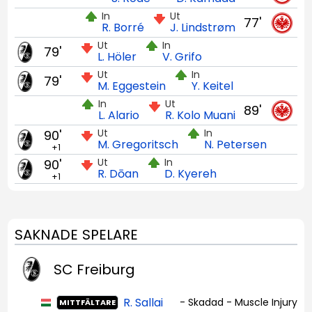
In
Ut
77'
R. Borré
J. Lindstrøm
Ut
In
79'
L. Höler
V. Grifo
Ut
In
79'
M. Eggestein
Y. Keitel
In
Ut
89'
L. Alario
R. Kolo Muani
Ut
In
90'
M. Gregoritsch
N. Petersen
+1
Ut
In
90'
R. Dōan
D. Kyereh
+1
SAKNADE SPELARE
SC Freiburg
R. Sallai
- Skadad - Muscle Injury
MITTFÄLTARE