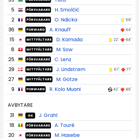
5
H. Smolčić
FÖRSVARARE
2
O. Ndicka
59'
FÖRSVARARE
36
A. Knauff
64'
FORWARD
15
D. Kamada
22'
64'
MITTFÄLTARE
8
M. Sow
MITTFÄLTARE
25
C. Lenz
FÖRSVARARE
29
J. Lindstrøm
67'
77'
MITTFÄLTARE
27
M. Götze
MITTFÄLTARE
9
R. Kolo Muani
42'
89'
FORWARD
AVBYTARE
31
J. Grahl
GK
18
A. Touré
FÖRSVARARE
20
M. Hasebe
FÖRSVARARE