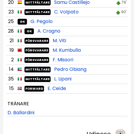
20
Samu Castillejo
79'
MITTFÄLTARE
23
C. Volpato
90'
MITTFÄLTARE
25
G. Pegolo
GK
28
A. Cragno
GK
21
M. Viti
FÖRSVARARE
19
M. Kumbulla
FÖRSVARARE
2
F. Missori
FÖRSVARARE
14
Pedro Obiang
MITTFÄLTARE
35
L. Lipani
MITTFÄLTARE
15
E. Ceïde
FORWARD
TRÄNARE
D. Ballardini
Udinese