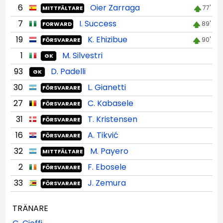
6
Oier Zarraga
77'
MITTFÄLTARE
7
I. Success
89'
FORWARD
19
K. Ehizibue
90'
FÖRSVARARE
1
M. Silvestri
GK
93
D. Padelli
GK
30
L. Gianetti
FÖRSVARARE
27
C. Kabasele
FÖRSVARARE
31
T. Kristensen
FÖRSVARARE
16
A. Tikvić
FÖRSVARARE
32
M. Payero
MITTFÄLTARE
2
F. Ebosele
FÖRSVARARE
33
J. Zemura
FÖRSVARARE
TRÄNARE