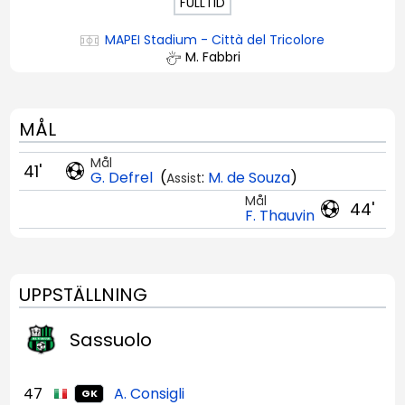
FULLTID
MAPEI Stadium - Città del Tricolore
M. Fabbri
MÅL
Mål
41'
G. Defrel
(
:
M. de Souza
)
Assist
Mål
44'
F. Thauvin
UPPSTÄLLNING
Sassuolo
47
A. Consigli
GK