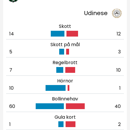
Udinese
Skott
14
12
Skott på mål
5
3
Regelbrott
7
10
Hörnor
10
1
Bollinnehav
60
40
Gula kort
1
2