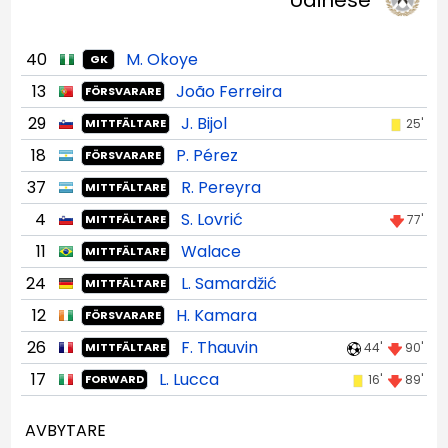
40
M. Okoye
GK
13
João Ferreira
FÖRSVARARE
29
J. Bijol
25'
MITTFÄLTARE
18
P. Pérez
FÖRSVARARE
37
R. Pereyra
MITTFÄLTARE
4
S. Lovrić
77'
MITTFÄLTARE
11
Walace
MITTFÄLTARE
24
L. Samardžić
MITTFÄLTARE
12
H. Kamara
FÖRSVARARE
26
F. Thauvin
44'
90'
MITTFÄLTARE
17
L. Lucca
16'
89'
FORWARD
AVBYTARE