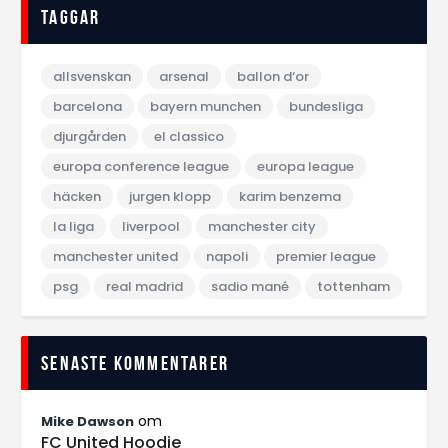
Taggar
allsvenskan
arsenal
ballon d‘or
barcelona
bayern munchen
bundesliga
djurgården
el classico
europa conference league
europa league
häcken
jurgen klopp
karim benzema
la liga
liverpool
manchester city
manchester united
napoli
premier league
psg
real madrid
sadio mané
tottenham
Senaste kommentarer
om
Mike Dawson
FC United Hoodie