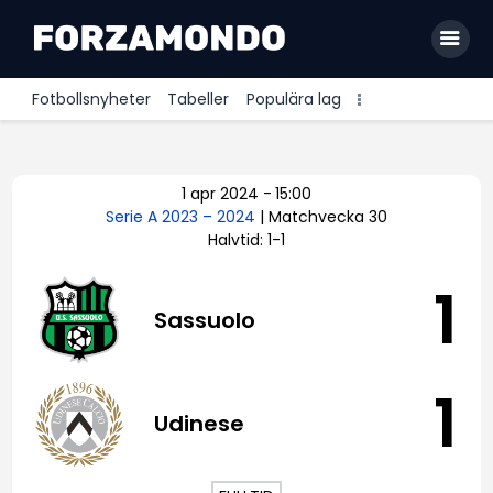
Fotbollsnyheter
Tabeller
Populära lag
Allsvenskan
1 apr 2024
-
15:00
Premier League
Serie A 2023 – 2024
| Matchvecka 30
Halvtid: 1-1
La Liga
Bundesliga
1
Sassuolo
Serie A
Ligue 1
1
Udinese