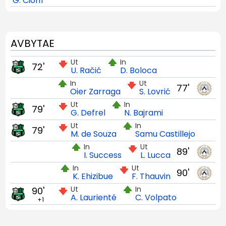
G. Cioffi
AVBYTAE
Ut
In
72'
U. Račić
D. Boloca
In
Ut
77'
Oier Zarraga
S. Lovrić
Ut
In
79'
G. Defrel
N. Bajrami
Ut
In
79'
M. de Souza
Samu Castillejo
In
Ut
89'
I. Success
L. Lucca
In
Ut
90'
K. Ehizibue
F. Thauvin
Ut
In
90'
A. Laurienté
C. Volpato
+1