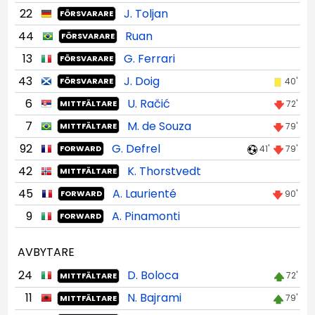
22
J. Toljan
FÖRSVARARE
44
Ruan
FÖRSVARARE
13
G. Ferrari
FÖRSVARARE
43
J. Doig
40'
FÖRSVARARE
6
U. Račić
72'
MITTFÄLTARE
7
M. de Souza
79'
MITTFÄLTARE
92
G. Defrel
41'
79'
FORWARD
42
K. Thorstvedt
MITTFÄLTARE
45
A. Laurienté
90'
FORWARD
9
A. Pinamonti
FORWARD
AVBYTARE
24
D. Boloca
72'
MITTFÄLTARE
11
N. Bajrami
79'
MITTFÄLTARE