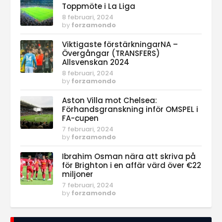
Toppmöte i La Liga
8 februari, 2024
by
forzamondo
Viktigaste förstärkningarNA –
Övergångar (TRANSFERS)
Allsvenskan 2024
8 februari, 2024
by
forzamondo
Aston Villa mot Chelsea:
Förhandsgranskning inför OMSPEL i
FA-cupen
7 februari, 2024
by
forzamondo
Ibrahim Osman nära att skriva på
för Brighton i en affär värd över €22
miljoner
7 februari, 2024
by
forzamondo