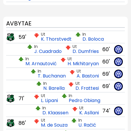
AVBYTAE
Ut
In
59'
K. Thorstvedt
D. Boloca
In
Ut
60'
J. Cuadrado
D. Dumfries
In
Ut
60'
M. Arnautović
H. Mkhitaryan
In
Ut
69'
T. Buchanan
A. Bastoni
In
Ut
69'
N. Barella
D. Frattesi
Ut
In
71'
L. Lipani
Pedro Obiang
In
Ut
74'
D. Klaassen
K. Asllani
Ut
In
86'
M. de Souza
U. Račić