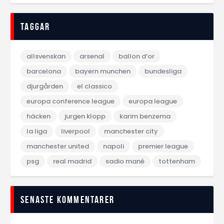
Taggar
allsvenskan
arsenal
ballon d‘or
barcelona
bayern munchen
bundesliga
djurgården
el classico
europa conference league
europa league
häcken
jurgen klopp
karim benzema
la liga
liverpool
manchester city
manchester united
napoli
premier league
psg
real madrid
sadio mané
tottenham
Senaste kommentarer