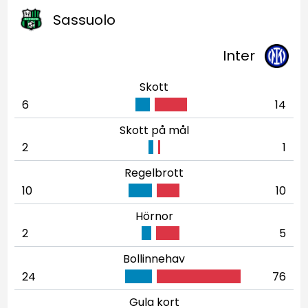
Sassuolo
Inter
Skott
6
14
Skott på mål
2
1
Regelbrott
10
10
Hörnor
2
5
Bollinnehav
24
76
Gula kort