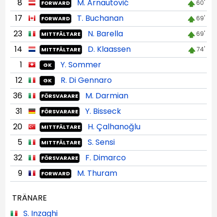
8
M. Arnautović
60'
FORWARD
17
T. Buchanan
69'
FORWARD
23
N. Barella
69'
MITTFÄLTARE
14
D. Klaassen
74'
MITTFÄLTARE
1
Y. Sommer
GK
12
R. Di Gennaro
GK
36
M. Darmian
FÖRSVARARE
31
Y. Bisseck
FÖRSVARARE
20
H. Çalhanoğlu
MITTFÄLTARE
5
S. Sensi
MITTFÄLTARE
32
F. Dimarco
FÖRSVARARE
9
M. Thuram
FORWARD
TRÄNARE
S. Inzaghi