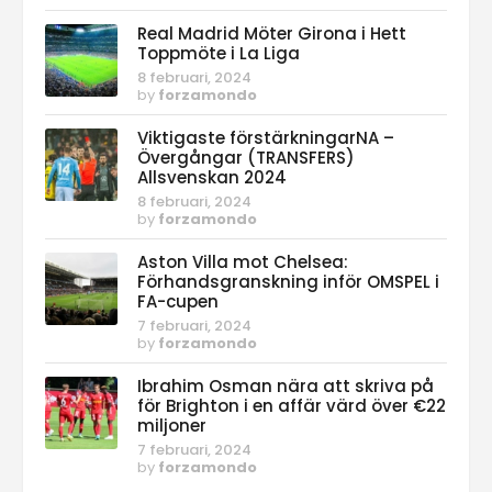
Real Madrid Möter Girona i Hett
Toppmöte i La Liga
8 februari, 2024
by
forzamondo
Viktigaste förstärkningarNA –
Övergångar (TRANSFERS)
Allsvenskan 2024
8 februari, 2024
by
forzamondo
Aston Villa mot Chelsea:
Förhandsgranskning inför OMSPEL i
FA-cupen
7 februari, 2024
by
forzamondo
Ibrahim Osman nära att skriva på
för Brighton i en affär värd över €22
miljoner
7 februari, 2024
by
forzamondo