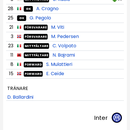
28
A. Cragno
GK
25
G. Pegolo
GK
21
M. Viti
FÖRSVARARE
3
M. Pedersen
FÖRSVARARE
23
C. Volpato
MITTFÄLTARE
11
N. Bajrami
MITTFÄLTARE
8
S. Mulattieri
FORWARD
15
E. Ceïde
FORWARD
TRÄNARE
D. Ballardini
Inter