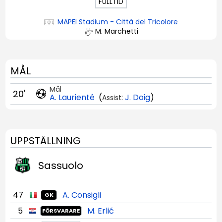
FULLTID
MAPEI Stadium - Città del Tricolore
M. Marchetti
MÅL
Mål
20'
A. Laurienté
(
:
J. Doig
)
Assist
UPPSTÄLLNING
Sassuolo
47
A. Consigli
GK
5
M. Erlić
FÖRSVARARE