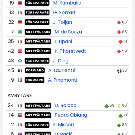
19
M. Kumbulla
FÖRSVARARE
13
G. Ferrari
FÖRSVARARE
22
J. Toljan
86'
FÖRSVARARE
7
M. de Souza
86'
MITTFÄLTARE
35
L. Lipani
71'
MITTFÄLTARE
42
K. Thorstvedt
59'
MITTFÄLTARE
43
J. Doig
FÖRSVARARE
45
A. Laurienté
20'
FORWARD
9
A. Pinamonti
FORWARD
AVBYTARE
24
D. Boloca
59'
90'
MITTFÄLTARE
14
Pedro Obiang
71'
MITTFÄLTARE
2
F. Missori
86'
FÖRSVARARE
6
U. Račić
86'
MITTFÄLTARE