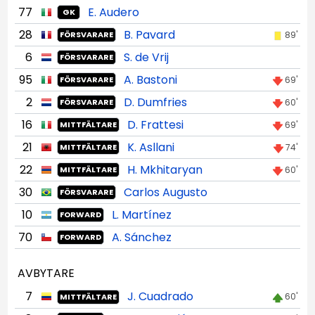
77
E. Audero
GK
28
B. Pavard
89'
FÖRSVARARE
6
S. de Vrij
FÖRSVARARE
95
A. Bastoni
69'
FÖRSVARARE
2
D. Dumfries
60'
FÖRSVARARE
16
D. Frattesi
69'
MITTFÄLTARE
21
K. Asllani
74'
MITTFÄLTARE
22
H. Mkhitaryan
60'
MITTFÄLTARE
30
Carlos Augusto
FÖRSVARARE
10
L. Martínez
FORWARD
70
A. Sánchez
FORWARD
AVBYTARE
7
J. Cuadrado
60'
MITTFÄLTARE