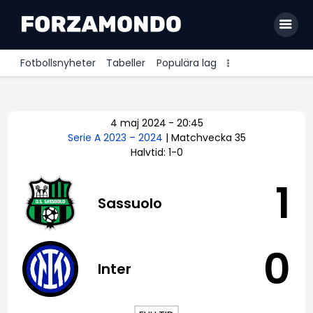
Fotbollsnyheter
Tabeller
Populära lag
Allsvenskan
4 maj 2024
-
20:45
Premier League
Serie A 2023 – 2024
| Matchvecka 35
Halvtid: 1-0
La Liga
Bundesliga
1
Sassuolo
Serie A
Ligue 1
0
Inter