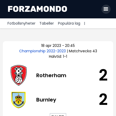
Fotbollsnyheter
Tabeller
Populära lag
Allsvenskan
18 apr 2023
-
20:45
Premier League
Championship 2022-2023
| Matchvecka 43
Halvtid: 1-1
La Liga
Bundesliga
2
Rotherham
Serie A
Ligue 1
2
Burnley