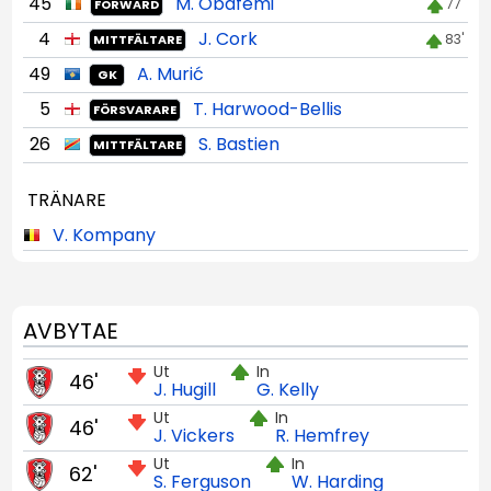
45
M. Obafemi
77'
FORWARD
4
J. Cork
83'
MITTFÄLTARE
49
A. Murić
GK
5
T. Harwood-Bellis
FÖRSVARARE
26
S. Bastien
MITTFÄLTARE
TRÄNARE
V. Kompany
AVBYTAE
Ut
In
46'
J. Hugill
G. Kelly
Ut
In
46'
J. Vickers
R. Hemfrey
Ut
In
62'
S. Ferguson
W. Harding