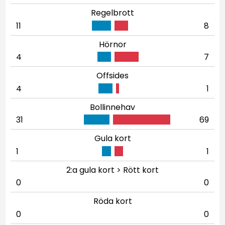
Regelbrott
11
8
Hörnor
4
7
Offsides
4
1
Bollinnehav
31
69
Gula kort
1
1
2:a gula kort > Rött kort
0
0
Röda kort
0
0