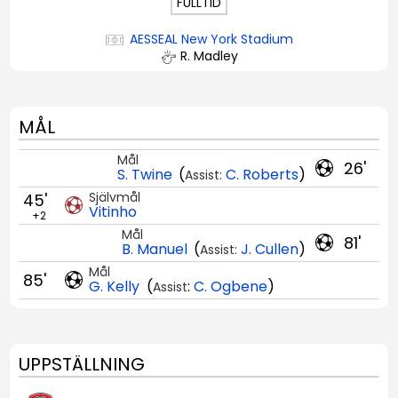
FULLTID
AESSEAL New York Stadium
R. Madley
MÅL
Mål
26'
S. Twine
(
C. Roberts
)
Assist:
Självmål
45'
Vitinho
+2
Mål
81'
B. Manuel
(
J. Cullen
)
Assist:
Mål
85'
G. Kelly
(
:
C. Ogbene
)
Assist
UPPSTÄLLNING