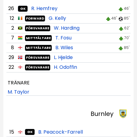
26
R. Hemfrey
46'
GK
12
G. Kelly
46'
85'
FORWARD
2
W. Harding
62'
FÖRSVARARE
7
T. Fosu
70'
MITTFÄLTARE
8
B. Wiles
85'
MITTFÄLTARE
29
L. Hjelde
FÖRSVARARE
22
H. Odoffin
FÖRSVARARE
TRÄNARE
M. Taylor
Burnley
15
B. Peacock-Farrell
GK