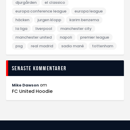
djurgården
el classico
europa conference league
europa league
häcken
jurgen klopp
karim benzema
la liga
liverpool
manchester city
manchester united
napoli
premier league
psg
real madrid
sadio mané
tottenham
Senaste kommentarer
om
Mike Dawson
FC United Hoodie