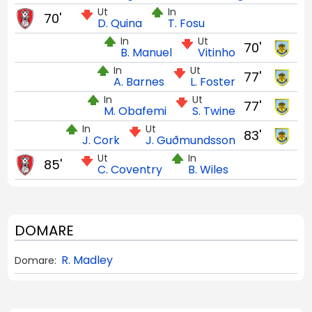
Ut
In
70'
D. Quina
T. Fosu
In
Ut
70'
B. Manuel
Vitinho
In
Ut
77'
A. Barnes
L. Foster
In
Ut
77'
M. Obafemi
S. Twine
In
Ut
83'
J. Cork
J. Guðmunds­son
Ut
In
85'
C. Coventry
B. Wiles
DOMARE
R. Madley
Domare: