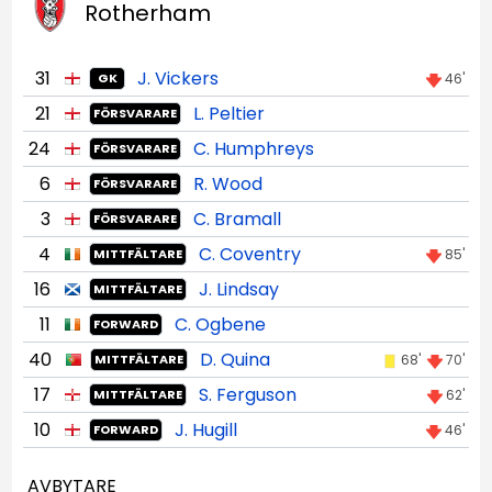
Rotherham
31
J. Vickers
46'
GK
21
L. Peltier
FÖRSVARARE
24
C. Humphreys
FÖRSVARARE
6
R. Wood
FÖRSVARARE
3
C. Bramall
FÖRSVARARE
4
C. Coventry
85'
MITTFÄLTARE
16
J. Lindsay
MITTFÄLTARE
11
C. Ogbene
FORWARD
40
D. Quina
68'
70'
MITTFÄLTARE
17
S. Ferguson
62'
MITTFÄLTARE
10
J. Hugill
46'
FORWARD
AVBYTARE