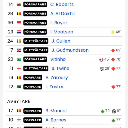
14
C. Roberts
FÖRSVARARE
28
A. Al Dakhil
FÖRSVARARE
36
L. Beyer
FÖRSVARARE
29
I. Maatsen
45'
FÖRSVARARE
24
J. Cullen
MITTFÄLTARE
7
J. Guðmunds­son
83'
MITTFÄLTARE
22
Vitinho
45'
70'
FÖRSVARARE
11
S. Twine
26'
77'
MITTFÄLTARE
19
A. Zaroury
FORWARD
12
L. Foster
77'
FORWARD
AVBYTARE
17
B. Manuel
70'
81'
FORWARD
10
A. Barnes
77'
FORWARD