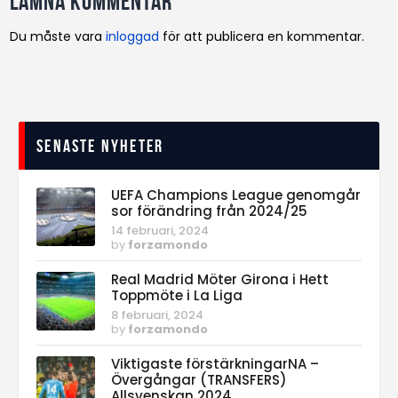
Lämna kommentar
Du måste vara
inloggad
för att publicera en kommentar.
Senaste nyheter
UEFA Champions League genomgår
sor förändring från 2024/25
14 februari, 2024
by
forzamondo
Real Madrid Möter Girona i Hett
Toppmöte i La Liga
8 februari, 2024
by
forzamondo
Viktigaste förstärkningarNA –
Övergångar (TRANSFERS)
Allsvenskan 2024