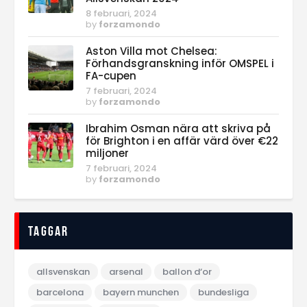
8 februari, 2024
by
forzamondo
Aston Villa mot Chelsea:
Förhandsgranskning inför OMSPEL i
FA-cupen
7 februari, 2024
by
forzamondo
Ibrahim Osman nära att skriva på
för Brighton i en affär värd över €22
miljoner
7 februari, 2024
by
forzamondo
Taggar
allsvenskan
arsenal
ballon d‘or
barcelona
bayern munchen
bundesliga