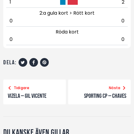
1
2
2:a gula kort > Rött kort
0
0
Röda kort
0
0
dela:
Tidigare
Nästa
Vizela – GIL Vicente
Sporting CP – Chaves
Du kanske även gillar