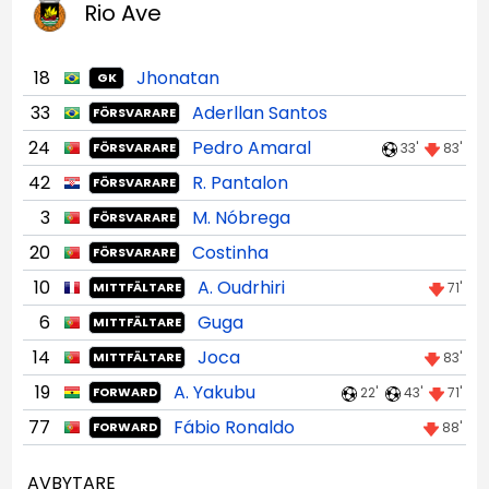
Rio Ave
18
Jhonatan
GK
33
Aderllan Santos
FÖRSVARARE
24
Pedro Amaral
33'
83'
FÖRSVARARE
42
R. Pantalon
FÖRSVARARE
3
M. Nóbrega
FÖRSVARARE
20
Costinha
FÖRSVARARE
10
A. Oudrhiri
71'
MITTFÄLTARE
6
Guga
MITTFÄLTARE
14
Joca
83'
MITTFÄLTARE
19
A. Yakubu
22'
43'
71'
FORWARD
77
Fábio Ronaldo
88'
FORWARD
AVBYTARE