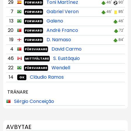
29
Toni Martínez
46'
90'
FORWARD
7
Gabriel Veron
46'
85'
FORWARD
13
Galeno
46'
FORWARD
20
André Franco
72'
FORWARD
19
D. Namaso
84'
FORWARD
4
David Carmo
FÖRSVARARE
46
S. Eustáquio
MITTFÄLTARE
22
Wendell
FÖRSVARARE
14
Cláudio Ramos
GK
TRÄNARE
Sérgio Conceição
AVBYTAE