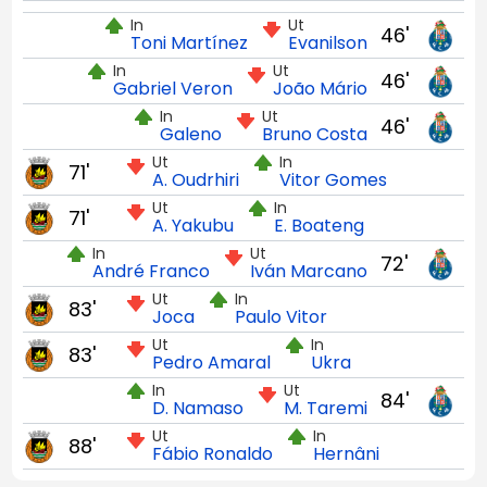
In
Ut
46'
Toni Martínez
Evanilson
In
Ut
46'
Gabriel Veron
João Mário
In
Ut
46'
Galeno
Bruno Costa
Ut
In
71'
A. Oudrhiri
Vitor Gomes
Ut
In
71'
A. Yakubu
E. Boateng
In
Ut
72'
André Franco
Iván Marcano
Ut
In
83'
Joca
Paulo Vitor
Ut
In
83'
Pedro Amaral
Ukra
In
Ut
84'
D. Namaso
M. Taremi
Ut
In
88'
Fábio Ronaldo
Hernâni