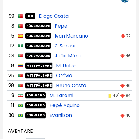
99
Diogo Costa
GK
3
Pepe
FÖRSVARARE
5
Iván Marcano
72'
FÖRSVARARE
12
Z. Sanusi
FÖRSVARARE
23
João Mário
46'
FÖRSVARARE
8
M. Uribe
MITTFÄLTARE
25
Otávio
MITTFÄLTARE
28
Bruno Costa
46'
MITTFÄLTARE
9
M. Taremi
49'
84'
FORWARD
11
Pepê Aquino
FORWARD
30
Evanilson
46'
FORWARD
AVBYTARE