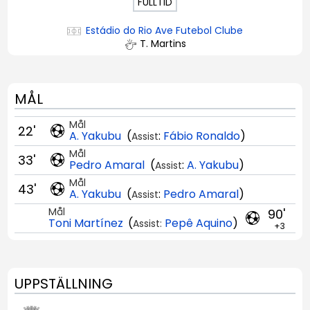
FULLTID
Estádio do Rio Ave Futebol Clube
T. Martins
MÅL
Mål
22'
A. Yakubu
(
:
Fábio Ronaldo
)
Assist
Mål
33'
Pedro Amaral
(
:
A. Yakubu
)
Assist
Mål
43'
A. Yakubu
(
:
Pedro Amaral
)
Assist
Mål
90'
Toni Martínez
(
Pepê Aquino
)
Assist:
+3
UPPSTÄLLNING