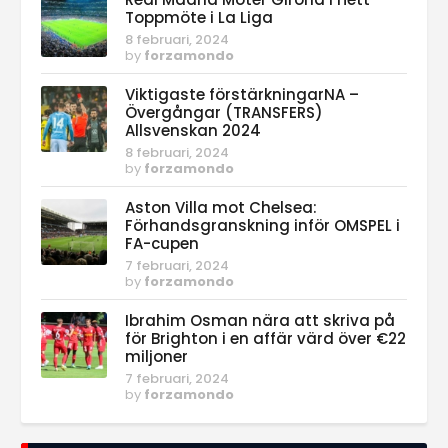
Toppmöte i La Liga
8 februari, 2024
by
forzamondo
Viktigaste förstärkningarNA –
Övergångar (TRANSFERS)
Allsvenskan 2024
8 februari, 2024
by
forzamondo
Aston Villa mot Chelsea:
Förhandsgranskning inför OMSPEL i
FA-cupen
7 februari, 2024
by
forzamondo
Ibrahim Osman nära att skriva på
för Brighton i en affär värd över €22
miljoner
7 februari, 2024
by
forzamondo