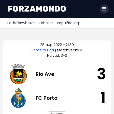
Fotbollsnyheter
Tabeller
Populära lag
Allsvenskan
28 aug 2022
-
21:30
Premier League
Primeira Liga
| Matchvecka 4
Halvtid: 3-0
La Liga
Bundesliga
3
Rio Ave
Serie A
Ligue 1
1
FC Porto