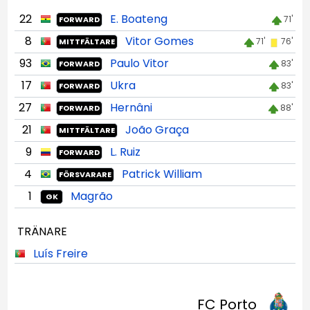
22
E. Boateng
71'
FORWARD
8
Vitor Gomes
71'
76'
MITTFÄLTARE
93
Paulo Vitor
83'
FORWARD
17
Ukra
83'
FORWARD
27
Hernâni
88'
FORWARD
21
João Graça
MITTFÄLTARE
9
L. Ruiz
FORWARD
4
Patrick William
FÖRSVARARE
1
Magrão
GK
TRÄNARE
Luís Freire
FC Porto