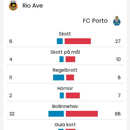
Rio Ave
FC Porto
Skott
6
27
Skott på mål
4
10
Regelbrott
11
8
Hörnor
2
7
Bollinnehav
32
68
Gula kort