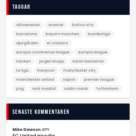
Taggar
allsvenskan
arsenal
ballon d‘or
barcelona
bayern munchen
bundesliga
djurgården
el classico
europa conference league
europa league
häcken
jurgen klopp
karim benzema
la liga
liverpool
manchester city
manchester united
napoli
premier league
psg
real madrid
sadio mané
tottenham
Senaste kommentarer
om
Mike Dawson
FC United Hoodie