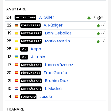
AVBYTARE
24
A. Güler
62'
81'
MITTFÄLTARE
22
A. Rüdiger
72'
FÖRSVARARE
19
Dani Ceballos
72'
MITTFÄLTARE
28
Mario Martín
82'
MITTFÄLTARE
25
Kepa
GK
13
A. Lunin
GK
17
Lucas Vázquez
MITTFÄLTARE
20
Fran García
FÖRSVARARE
21
Brahim Díaz
MITTFÄLTARE
10
L. Modrić
MITTFÄLTARE
14
Joselu
FORWARD
TRÄNARE