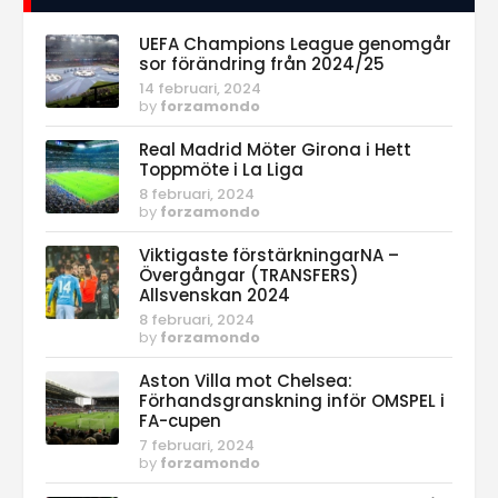
UEFA Champions League genomgår
sor förändring från 2024/25
14 februari, 2024
by
forzamondo
Real Madrid Möter Girona i Hett
Toppmöte i La Liga
8 februari, 2024
by
forzamondo
Viktigaste förstärkningarNA –
Övergångar (TRANSFERS)
Allsvenskan 2024
8 februari, 2024
by
forzamondo
Aston Villa mot Chelsea:
Förhandsgranskning inför OMSPEL i
FA-cupen
7 februari, 2024
by
forzamondo