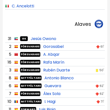
C. Ancelotti
Alaves
31
Jesús Owono
GK
2
Gorosabel
61'
FÖRSVARARE
5
A. Abqar
FÖRSVARARE
16
Rafa Marín
FÖRSVARARE
3
Rubén Duarte
50'
FÖRSVARARE
8
Antonio Blanco
MITTFÄLTARE
6
Guevara
62'
MITTFÄLTARE
7
Álex Sola
62'
FÖRSVARARE
10
I. Hagi
71'
MITTFÄLTARE
11
Luis Rioja
FORWARD