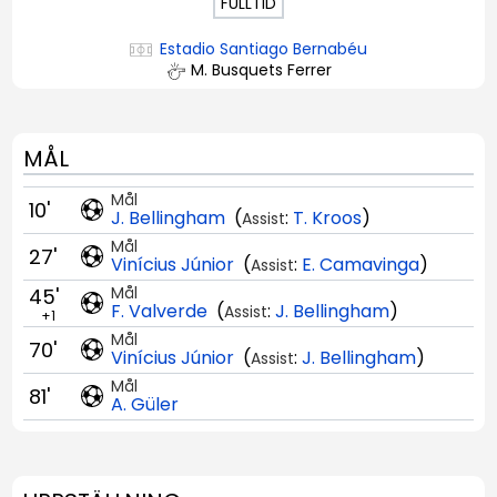
FULLTID
Estadio Santiago Bernabéu
M. Busquets Ferrer
MÅL
Mål
10'
J. Bellingham
(
:
T. Kroos
)
Assist
Mål
27'
Vinícius Júnior
(
:
E. Camavinga
)
Assist
Mål
45'
F. Valverde
(
:
J. Bellingham
)
Assist
+1
Mål
70'
Vinícius Júnior
(
:
J. Bellingham
)
Assist
Mål
81'
A. Güler