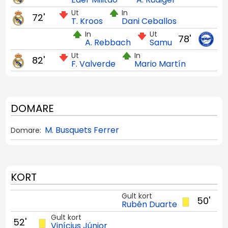
Ut
In
72'
T. Kroos
Dani Ceballos
In
Ut
78'
A. Rebbach
Samu
Ut
In
82'
F. Valverde
Mario Martín
DOMARE
M. Busquets Ferrer
Domare:
KORT
Gult kort
50'
Rubén Duarte
Gult kort
52'
Vinícius Júnior