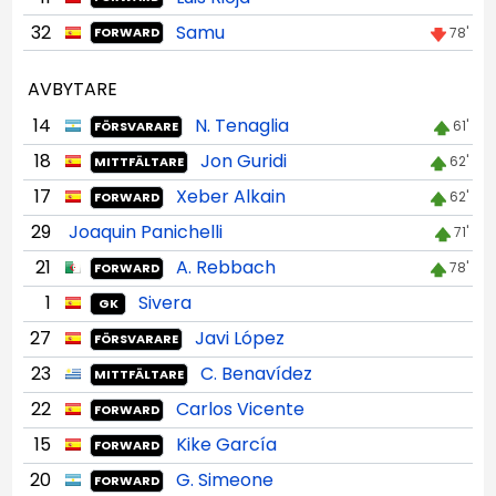
32
Samu
78'
FORWARD
AVBYTARE
14
N. Tenaglia
61'
FÖRSVARARE
18
Jon Guridi
62'
MITTFÄLTARE
17
Xeber Alkain
62'
FORWARD
29
Joaquin Panichelli
71'
21
A. Rebbach
78'
FORWARD
1
Sivera
GK
27
Javi López
FÖRSVARARE
23
C. Benavídez
MITTFÄLTARE
22
Carlos Vicente
FORWARD
15
Kike García
FORWARD
20
G. Simeone
FORWARD