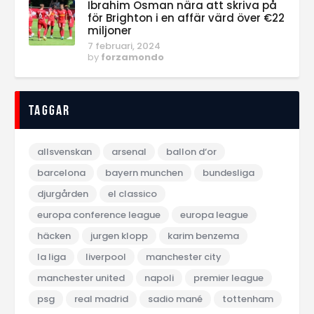
Ibrahim Osman nära att skriva på
för Brighton i en affär värd över €22
miljoner
7 februari, 2024
by
forzamondo
Taggar
allsvenskan
arsenal
ballon d‘or
barcelona
bayern munchen
bundesliga
djurgården
el classico
europa conference league
europa league
häcken
jurgen klopp
karim benzema
la liga
liverpool
manchester city
manchester united
napoli
premier league
psg
real madrid
sadio mané
tottenham