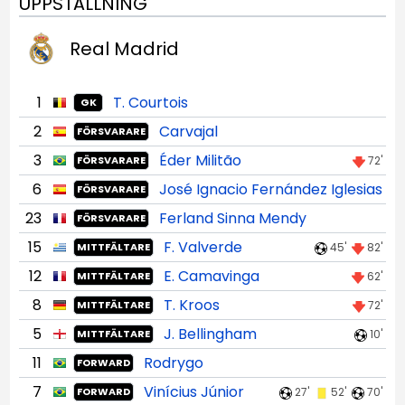
UPPSTÄLLNING
Real Madrid
1
T. Courtois
GK
2
Carvajal
FÖRSVARARE
3
Éder Militão
72'
FÖRSVARARE
6
José Ignacio Fernández Iglesias
FÖRSVARARE
23
Ferland Sinna Mendy
FÖRSVARARE
15
F. Valverde
45'
82'
MITTFÄLTARE
12
E. Camavinga
62'
MITTFÄLTARE
8
T. Kroos
72'
MITTFÄLTARE
5
J. Bellingham
10'
MITTFÄLTARE
11
Rodrygo
FORWARD
7
Vinícius Júnior
27'
52'
70'
FORWARD