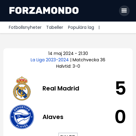
Fotbollsnyheter
Tabeller
Populära lag
Allsvenskan
14 maj 2024
-
21:30
Premier League
La Liga 2023-2024
| Matchvecka 36
Halvtid: 3-0
La Liga
Bundesliga
5
Real Madrid
Serie A
Ligue 1
0
Alaves