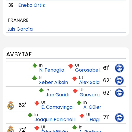
39
Eneko Ortiz
TRÄNARE
Luis García
AVBYTAE
In
Ut
61'
N. Tenaglia
Gorosabel
In
Ut
62'
Xeber Alkain
Álex Sola
In
Ut
62'
Jon Guridi
Guevara
Ut
In
62'
E. Camavinga
A. Güler
In
Ut
71'
Joaquin Panichelli
I. Hagi
Ut
In
72'
Éder Militão
A. Rüdiger