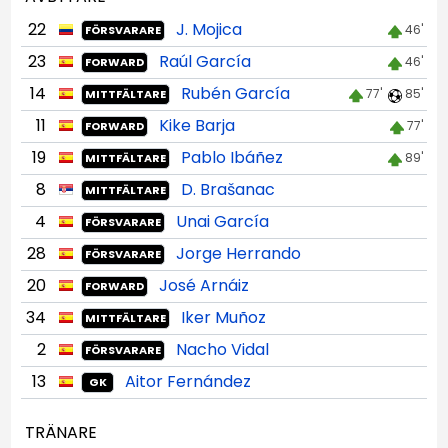
22
J. Mojica
46'
FÖRSVARARE
23
Raúl García
46'
FORWARD
14
Rubén García
77'
85'
MITTFÄLTARE
11
Kike Barja
77'
FORWARD
19
Pablo Ibáñez
89'
MITTFÄLTARE
8
D. Brašanac
MITTFÄLTARE
4
Unai García
FÖRSVARARE
28
Jorge Herrando
FÖRSVARARE
20
José Arnáiz
FORWARD
34
Iker Muñoz
MITTFÄLTARE
2
Nacho Vidal
FÖRSVARARE
13
Aitor Fernández
GK
TRÄNARE