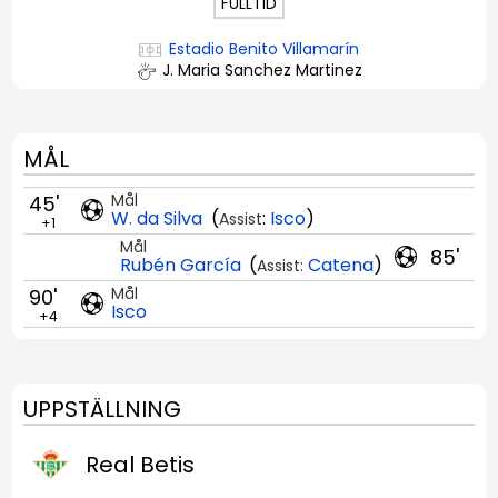
FULLTID
Estadio Benito Villamarín
J. Maria Sanchez Martinez
MÅL
Mål
45'
W. da Silva
(
:
Isco
)
Assist
+1
Mål
85'
Rubén García
(
Catena
)
Assist:
Mål
90'
Isco
+4
UPPSTÄLLNING
Real Betis