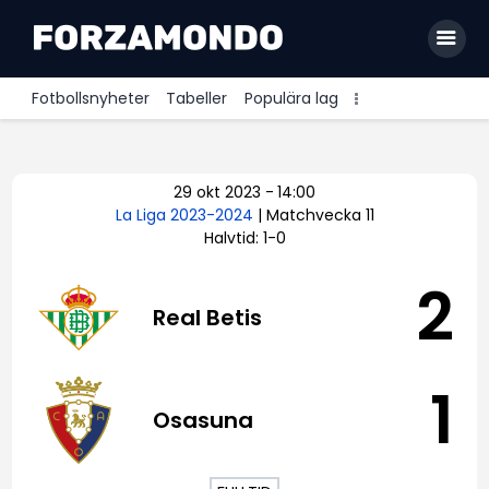
Fotbollsnyheter
Tabeller
Populära lag
Allsvenskan
29 okt 2023
-
14:00
Premier League
La Liga 2023-2024
| Matchvecka 11
Halvtid: 1-0
La Liga
Bundesliga
2
Real Betis
Serie A
Ligue 1
1
Osasuna