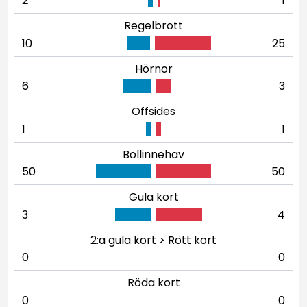
2
1
Regelbrott
10
25
Hörnor
6
3
Offsides
1
1
Bollinnehav
50
50
Gula kort
3
4
2:a gula kort > Rött kort
0
0
Röda kort
0
0