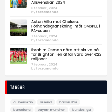
Allsvenskan 2024
8 februari, 2024
by
forzamondo
Aston Villa mot Chelsea:
Förhandsgranskning inför OMSPEL i
FA-cupen
7 februari, 2024
by
forzamondo
Ibrahim Osman nära att skriva på
för Brighton i en affär värd över €22
miljoner
7 februari, 2024
by
forzamondo
Taggar
allsvenskan
arsenal
ballon d‘or
barcelona
bayern munchen
bundesliga