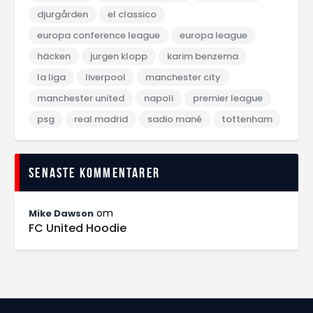
djurgården
el classico
europa conference league
europa league
häcken
jurgen klopp
karim benzema
la liga
liverpool
manchester city
manchester united
napoli
premier league
psg
real madrid
sadio mané
tottenham
Senaste kommentarer
om
Mike Dawson
FC United Hoodie