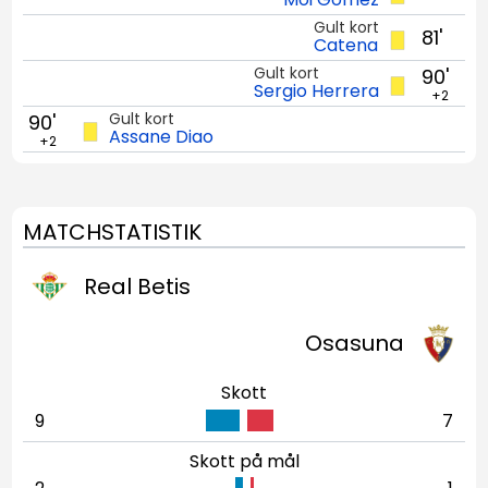
Gult kort
81'
Catena
Gult kort
90'
Sergio Herrera
+2
Gult kort
90'
Assane Diao
+2
MATCHSTATISTIK
Real Betis
Osasuna
Skott
9
7
Skott på mål