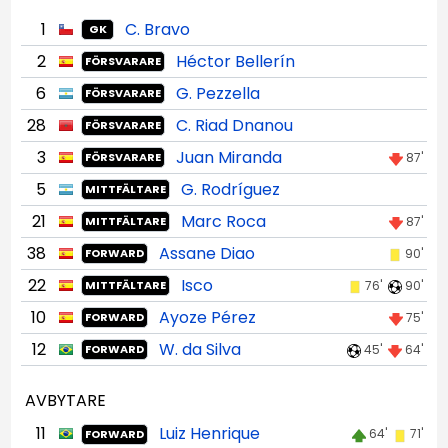
1
C. Bravo
GK
2
Héctor Bellerín
FÖRSVARARE
6
G. Pezzella
FÖRSVARARE
28
C. Riad Dnanou
FÖRSVARARE
3
Juan Miranda
87'
FÖRSVARARE
5
G. Rodríguez
MITTFÄLTARE
21
Marc Roca
87'
MITTFÄLTARE
38
Assane Diao
90'
FORWARD
22
Isco
76'
90'
MITTFÄLTARE
10
Ayoze Pérez
75'
FORWARD
12
W. da Silva
45'
64'
FORWARD
AVBYTARE
11
Luiz Henrique
64'
71'
FORWARD