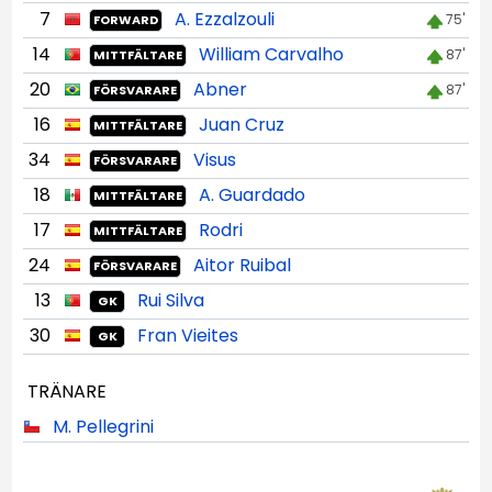
7
A. Ezzalzouli
75'
FORWARD
14
William Carvalho
87'
MITTFÄLTARE
20
Abner
87'
FÖRSVARARE
16
Juan Cruz
MITTFÄLTARE
34
Visus
FÖRSVARARE
18
A. Guardado
MITTFÄLTARE
17
Rodri
MITTFÄLTARE
24
Aitor Ruibal
FÖRSVARARE
13
Rui Silva
GK
30
Fran Vieites
GK
TRÄNARE
M. Pellegrini