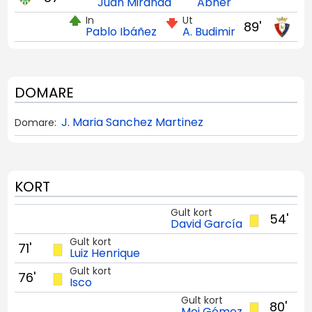
Juan Miranda
Abner
In
Ut
89'
Pablo Ibáñez
A. Budimir
DOMARE
J. Maria Sanchez Martinez
Domare:
KORT
Gult kort
54'
David García
Gult kort
71'
Luiz Henrique
Gult kort
76'
Isco
Gult kort
80'
Moi Gómez