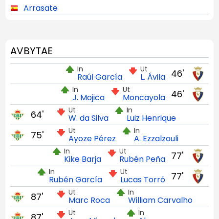
Arrasate
AVBYTAE
In
Ut
46'
Raúl García
L. Ávila
In
Ut
46'
J. Mojica
Moncayola
Ut
In
64'
W. da Silva
Luiz Henrique
Ut
In
75'
Ayoze Pérez
A. Ezzalzouli
In
Ut
77'
Kike Barja
Rubén Peña
In
Ut
77'
Rubén García
Lucas Torró
Ut
In
87'
Marc Roca
William Carvalho
Ut
In
87'