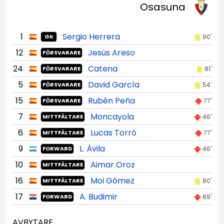
Osasuna
1
Sergio Herrera
90'
GK
12
Jesús Areso
FÖRSVARARE
24
Catena
81'
FÖRSVARARE
5
David García
54'
FÖRSVARARE
15
Rubén Peña
77'
FÖRSVARARE
7
Moncayola
46'
MITTFÄLTARE
6
Lucas Torró
77'
MITTFÄLTARE
9
L. Ávila
46'
FORWARD
10
Aimar Oroz
MITTFÄLTARE
16
Moi Gómez
80'
MITTFÄLTARE
17
A. Budimir
89'
FORWARD
AVBYTARE