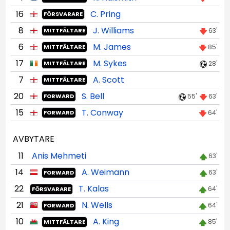
16
C. Pring
FÖRSVARARE
8
J. Williams
63'
MITTFÄLTARE
6
M. James
85'
MITTFÄLTARE
17
M. Sykes
28'
MITTFÄLTARE
7
A. Scott
MITTFÄLTARE
20
S. Bell
55'
63'
FORWARD
15
T. Conway
64'
FORWARD
AVBYTARE
11
Anis Mehmeti
63'
14
A. Weimann
63'
FORWARD
22
T. Kalas
64'
FÖRSVARARE
21
N. Wells
64'
FORWARD
10
A. King
85'
MITTFÄLTARE