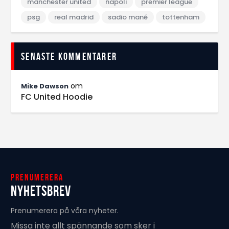
manchester united
napoli
premier league
psg
real madrid
sadio mané
tottenham
Senaste kommentarer
om
Mike Dawson
FC United Hoodie
Prenumerera
Nyhetsbrev
Prenumerera på våra nyheter.
Missa inte allt spännande som sker i