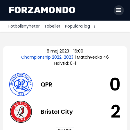
Fotbollsnyheter
Tabeller
Populära lag
Allsvenskan
8 maj 2023
-
16:00
Premier League
Championship 2022-2023
| Matchvecka 46
Halvtid: 0-1
La Liga
Bundesliga
0
QPR
Serie A
Ligue 1
2
Bristol City