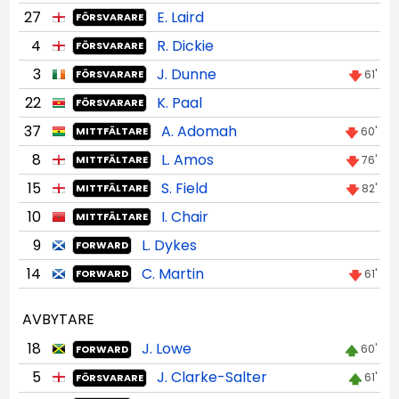
27
E. Laird
FÖRSVARARE
4
R. Dickie
FÖRSVARARE
3
J. Dunne
61'
FÖRSVARARE
22
K. Paal
FÖRSVARARE
37
A. Adomah
60'
MITTFÄLTARE
8
L. Amos
76'
MITTFÄLTARE
15
S. Field
82'
MITTFÄLTARE
10
I. Chair
MITTFÄLTARE
9
L. Dykes
FORWARD
14
C. Martin
61'
FORWARD
AVBYTARE
18
J. Lowe
60'
FORWARD
5
J. Clarke-Salter
61'
FÖRSVARARE