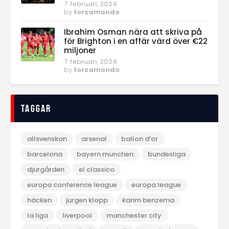
7 februari, 2024
by
forzamondo
Ibrahim Osman nära att skriva på
för Brighton i en affär värd över €22
miljoner
7 februari, 2024
by
forzamondo
Taggar
allsvenskan
arsenal
ballon d‘or
barcelona
bayern munchen
bundesliga
djurgården
el classico
europa conference league
europa league
häcken
jurgen klopp
karim benzema
la liga
liverpool
manchester city