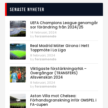
Senaste nyheter
UEFA Champions League genomgår
sor förändring från 2024/25
14 februari, 2024
by
forzamondo
Real Madrid Möter Girona i Hett
Toppmöte i La Liga
8 februari, 2024
by
forzamondo
Viktigaste förstärkningarNA –
Övergångar (TRANSFERS)
Allsvenskan 2024
8 februari, 2024
by
forzamondo
Aston Villa mot Chelsea:
Förhandsgranskning inför OMSPEL i
FA-cupen