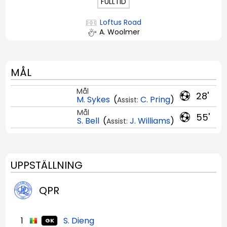
FULLTID
Loftus Road
A. Woolmer
MÅL
Mål
28'
M. Sykes
(
C. Pring
)
Assist:
Mål
55'
S. Bell
(
J. Williams
)
Assist:
UPPSTÄLLNING
QPR
1
S. Dieng
GK