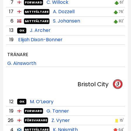
7
C. Willock
61'
FORWARD
17
A. Dozzell
76'
MITTFÄLTARE
6
S. Johansen
82'
MITTFÄLTARE
13
J. Archer
GK
19
Elijah Dixon-Bonner
TRÄNARE
G. Ainsworth
Bristol City
12
M. O’Leary
GK
19
G. Tanner
FORWARD
26
Z. Vyner
15'
FÖRSVARARE
4
K. Naismith
64'
MITTFÄLTARE