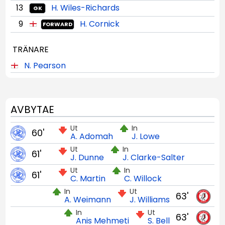
13
H. Wiles-Richards
GK
9
H. Cornick
FORWARD
TRÄNARE
N. Pearson
AVBYTAE
Ut
In
60'
A. Adomah
J. Lowe
Ut
In
61'
J. Dunne
J. Clarke-Salter
Ut
In
61'
C. Martin
C. Willock
In
Ut
63'
A. Weimann
J. Williams
In
Ut
63'
Anis Mehmeti
S. Bell