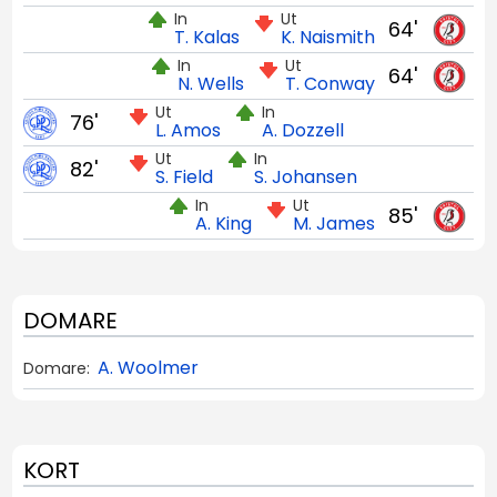
In
Ut
64'
T. Kalas
K. Naismith
In
Ut
64'
N. Wells
T. Conway
Ut
In
76'
L. Amos
A. Dozzell
Ut
In
82'
S. Field
S. Johansen
In
Ut
85'
A. King
M. James
DOMARE
A. Woolmer
Domare:
KORT