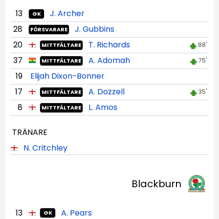
13
J. Archer
GK
28
J. Gubbins
FÖRSVARARE
20
T. Richards
88'
MITTFÄLTARE
37
A. Adomah
75'
MITTFÄLTARE
19
Elijah Dixon-Bonner
17
A. Dozzell
35'
MITTFÄLTARE
8
L. Amos
MITTFÄLTARE
TRÄNARE
N. Critchley
Blackburn
13
A. Pears
GK