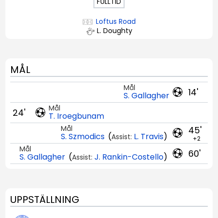
FULLTID
Loftus Road
L. Doughty
MÅL
Mål
14'
S. Gallagher
Mål
24'
T. Iroegbunam
Mål
45'
S. Szmodics
(
L. Travis
)
Assist:
+2
Mål
60'
S. Gallagher
(
J. Rankin-Costello
)
Assist:
UPPSTÄLLNING