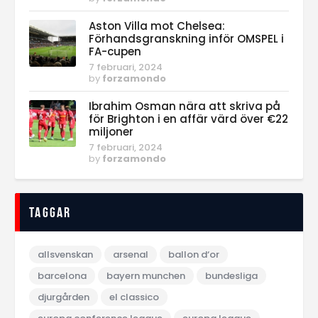
Aston Villa mot Chelsea:
Förhandsgranskning inför OMSPEL i
FA-cupen
7 februari, 2024
by
forzamondo
Ibrahim Osman nära att skriva på
för Brighton i en affär värd över €22
miljoner
7 februari, 2024
by
forzamondo
Taggar
allsvenskan
arsenal
ballon d‘or
barcelona
bayern munchen
bundesliga
djurgården
el classico