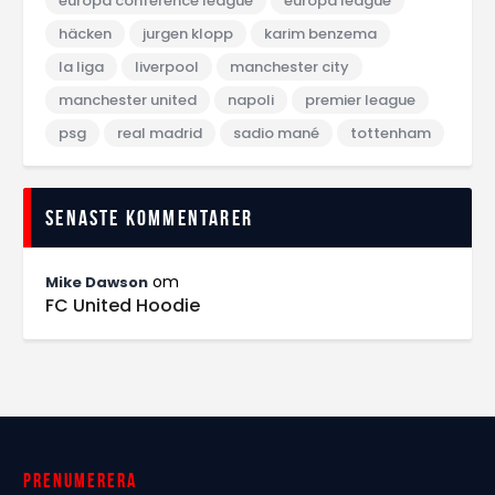
europa conference league
europa league
häcken
jurgen klopp
karim benzema
la liga
liverpool
manchester city
manchester united
napoli
premier league
psg
real madrid
sadio mané
tottenham
Senaste kommentarer
om
Mike Dawson
FC United Hoodie
Prenumerera