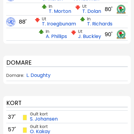
In
Ut
80'
T. Morton
T. Dolan
Ut
In
88'
T. Iroegbunam
T. Richards
In
Ut
90'
A. Phillips
J. Buckley
DOMARE
L. Doughty
Domare:
KORT
Gult kort
37'
S. Johansen
Gult kort
57'
O. Kakay