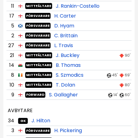
11
J. Rankin-Costello
MITTFÄLTARE
17
H. Carter
FÖRSVARARE
5
D. Hyam
FÖRSVARARE
2
C. Brittain
FÖRSVARARE
27
L. Travis
FÖRSVARARE
21
J. Buckley
90'
MITTFÄLTARE
14
B. Thomas
MITTFÄLTARE
8
S. Szmodics
45'
69'
MITTFÄLTARE
10
T. Dolan
80'
MITTFÄLTARE
9
S. Gallagher
14'
60'
FORWARD
AVBYTARE
34
J. Hilton
GK
3
H. Pickering
FÖRSVARARE