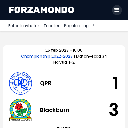
Fotbollsnyheter
Tabeller
Populära lag
Allsvenskan
25 feb 2023
-
16:00
Premier League
Championship 2022-2023
| Matchvecka 34
Halvtid: 1-2
La Liga
Bundesliga
1
QPR
Serie A
Ligue 1
3
Blackburn