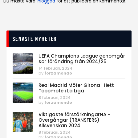
Du måste vara
inloggad
för att publicera en kommentar.
Senaste nyheter
UEFA Champions League genomgår
sor förändring från 2024/25
14 februari, 2024
by
forzamondo
Real Madrid Möter Girona i Hett
Toppmöte i La Liga
8 februari, 2024
by
forzamondo
Viktigaste förstärkningarNA –
Övergångar (TRANSFERS)
Allsvenskan 2024
8 februari, 2024
by
forzamondo