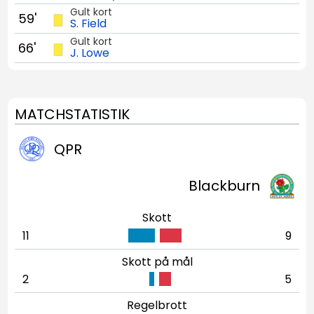
Gult kort
59'
S. Field
Gult kort
66'
J. Lowe
MATCHSTATISTIK
QPR
Blackburn
Skott
11
9
Skott på mål
2
5
Regelbrott