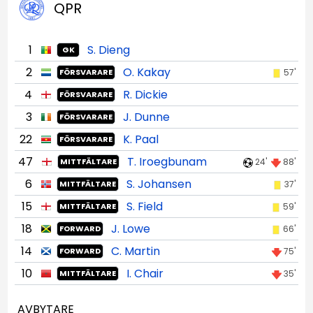
QPR
1
S. Dieng
GK
2
O. Kakay
57'
FÖRSVARARE
4
R. Dickie
FÖRSVARARE
3
J. Dunne
FÖRSVARARE
22
K. Paal
FÖRSVARARE
47
T. Iroegbunam
24'
88'
MITTFÄLTARE
6
S. Johansen
37'
MITTFÄLTARE
15
S. Field
59'
MITTFÄLTARE
18
J. Lowe
66'
FORWARD
14
C. Martin
75'
FORWARD
10
I. Chair
35'
MITTFÄLTARE
AVBYTARE