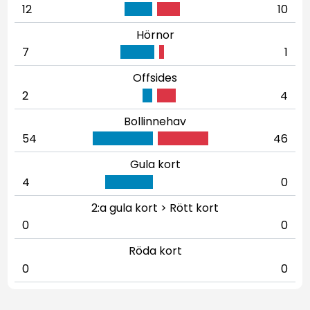
12
10
Hörnor
7
1
Offsides
2
4
Bollinnehav
54
46
Gula kort
4
0
2:a gula kort > Rött kort
0
0
Röda kort
0
0