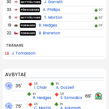
30
J. Garrett
MITTFÄLTARE
33
A. Phillips
90'
FÖRSVARARE
6
T. Morton
80'
MITTFÄLTARE
19
R. Hedges
69'
FORWARD
22
B. Brereton
FORWARD
TRÄNARE
J. Tomasson
AVBYTAE
Ut
In
35'
I. Chair
A. Dozzell
In
Ut
69'
R. Hedges
S. Szmodics
Ut
In
75'
C. Martin
A. Adomah