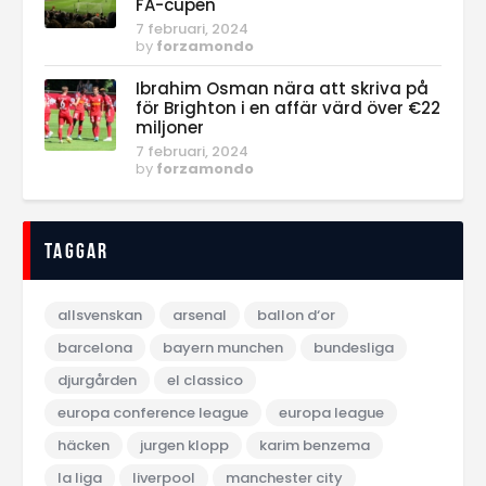
FA-cupen
7 februari, 2024
by
forzamondo
Ibrahim Osman nära att skriva på
för Brighton i en affär värd över €22
miljoner
7 februari, 2024
by
forzamondo
Taggar
allsvenskan
arsenal
ballon d‘or
barcelona
bayern munchen
bundesliga
djurgården
el classico
europa conference league
europa league
häcken
jurgen klopp
karim benzema
la liga
liverpool
manchester city