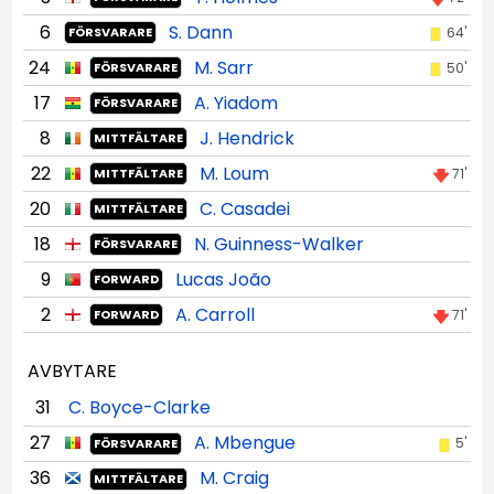
6
S. Dann
64'
FÖRSVARARE
24
M. Sarr
50'
FÖRSVARARE
17
A. Yiadom
FÖRSVARARE
8
J. Hendrick
MITTFÄLTARE
22
M. Loum
71'
MITTFÄLTARE
20
C. Casadei
MITTFÄLTARE
18
N. Guinness-Walker
FÖRSVARARE
9
Lucas João
FORWARD
2
A. Carroll
71'
FORWARD
AVBYTARE
31
C. Boyce-Clarke
27
A. Mbengue
5'
FÖRSVARARE
36
M. Craig
MITTFÄLTARE