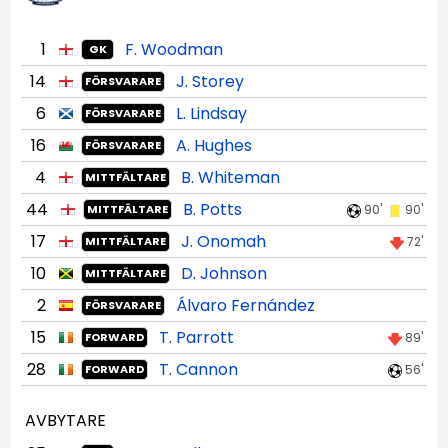
1
F. Woodman
GK
14
J. Storey
FÖRSVARARE
6
L. Lindsay
FÖRSVARARE
16
A. Hughes
FÖRSVARARE
4
B. Whiteman
MITTFÄLTARE
44
B. Potts
90'
90'
MITTFÄLTARE
17
J. Onomah
72'
MITTFÄLTARE
10
D. Johnson
MITTFÄLTARE
2
Álvaro Fernández
FÖRSVARARE
15
T. Parrott
89'
FORWARD
28
T. Cannon
56'
FORWARD
AVBYTARE