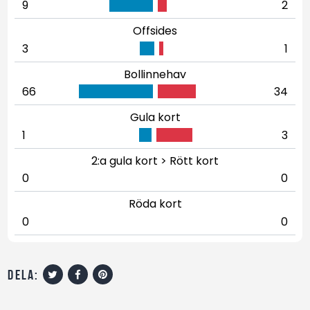
9
2
Offsides
3
1
Bollinnehav
66
34
Gula kort
1
3
2:a gula kort > Rött kort
0
0
Röda kort
0
0
dela: