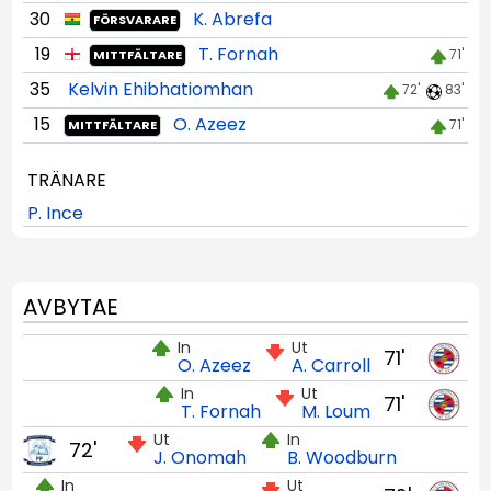
30
K. Abrefa
FÖRSVARARE
19
T. Fornah
71'
MITTFÄLTARE
35
Kelvin Ehibhatiomhan
72'
83'
15
O. Azeez
71'
MITTFÄLTARE
TRÄNARE
P. Ince
AVBYTAE
In
Ut
71'
O. Azeez
A. Carroll
In
Ut
71'
T. Fornah
M. Loum
Ut
In
72'
J. Onomah
B. Woodburn
In
Ut