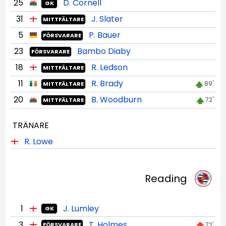
25
D. Cornell
GK
31
J. Slater
MITTFÄLTARE
5
P. Bauer
FÖRSVARARE
23
Bambo Diaby
FÖRSVARARE
18
R. Ledson
MITTFÄLTARE
11
R. Brady
89'
MITTFÄLTARE
20
B. Woodburn
72'
MITTFÄLTARE
TRÄNARE
R. Lowe
Reading
1
J. Lumley
GK
3
T. Holmes
72'
FÖRSVARARE