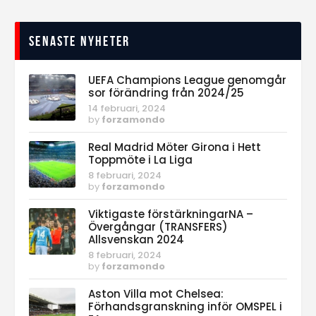
Senaste nyheter
UEFA Champions League genomgår
sor förändring från 2024/25
14 februari, 2024
by
forzamondo
Real Madrid Möter Girona i Hett
Toppmöte i La Liga
8 februari, 2024
by
forzamondo
Viktigaste förstärkningarNA –
Övergångar (TRANSFERS)
Allsvenskan 2024
8 februari, 2024
by
forzamondo
Aston Villa mot Chelsea:
Förhandsgranskning inför OMSPEL i