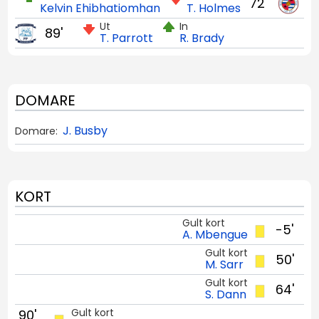
72'
Kelvin Ehibhatiomhan
T. Holmes
Ut
In
89'
T. Parrott
R. Brady
DOMARE
J. Busby
Domare:
KORT
Gult kort
-5'
A. Mbengue
Gult kort
50'
M. Sarr
Gult kort
64'
S. Dann
Gult kort
90'