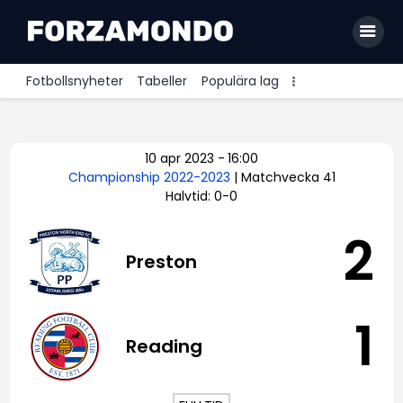
Fotbollsnyheter
Tabeller
Populära lag
Allsvenskan
10 apr 2023
-
16:00
Premier League
Championship 2022-2023
| Matchvecka 41
Halvtid: 0-0
La Liga
Bundesliga
2
Preston
Serie A
Ligue 1
1
Reading