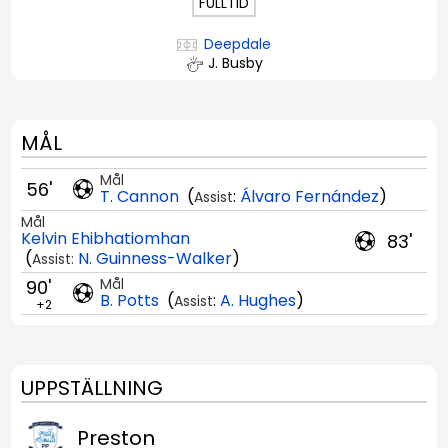
FULLTID
Deepdale
J. Busby
MÅL
Mål
56'
T. Cannon
(
:
Álvaro Fernández
)
Assist
Mål
Kelvin Ehibhatiomhan
83'
(
N. Guinness-Walker
)
Assist:
Mål
90'
B. Potts
(
:
A. Hughes
)
Assist
+2
UPPSTÄLLNING
Preston