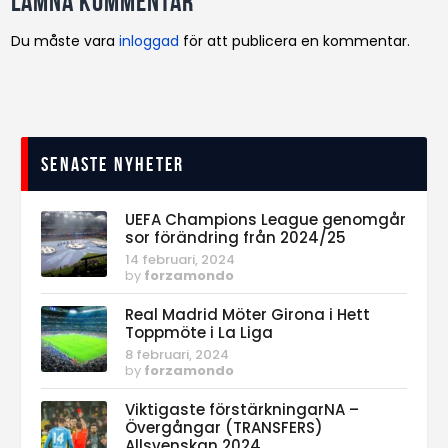
Lämna kommentar
Du måste vara
inloggad
för att publicera en kommentar.
Senaste nyheter
UEFA Champions League genomgår
sor förändring från 2024/25
14 februari, 2024
by
forzamondo
Real Madrid Möter Girona i Hett
Toppmöte i La Liga
8 februari, 2024
by
forzamondo
Viktigaste förstärkningarNA –
Övergångar (TRANSFERS)
Allsvenskan 2024