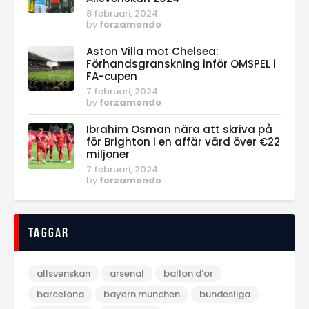
8 februari, 2024
by
forzamondo
Aston Villa mot Chelsea:
Förhandsgranskning inför OMSPEL i
FA-cupen
7 februari, 2024
by
forzamondo
Ibrahim Osman nära att skriva på
för Brighton i en affär värd över €22
miljoner
7 februari, 2024
by
forzamondo
Taggar
allsvenskan
arsenal
ballon d‘or
barcelona
bayern munchen
bundesliga