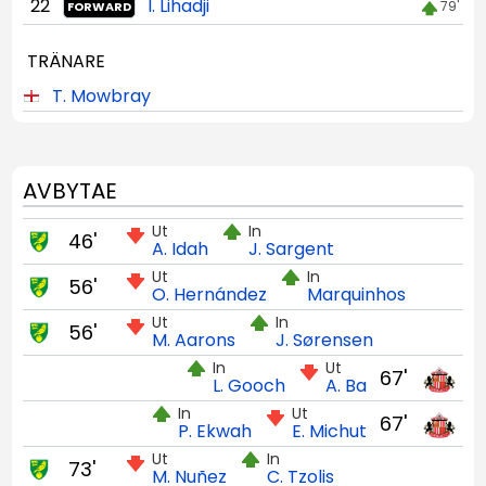
22
I. Lihadji
79'
FORWARD
TRÄNARE
T. Mowbray
AVBYTAE
Ut
In
46'
A. Idah
J. Sargent
Ut
In
56'
O. Hernández
Marquinhos
Ut
In
56'
M. Aarons
J. Sørensen
In
Ut
67'
L. Gooch
A. Ba
In
Ut
67'
P. Ekwah
E. Michut
Ut
In
73'
M. Nuñez
C. Tzolis