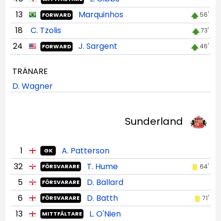
13
Marquinhos
56'
FORWARD
18
C. Tzolis
73'
24
J. Sargent
46'
FORWARD
TRÄNARE
D. Wagner
Sunderland
1
A. Patterson
GK
32
T. Hume
64'
FÖRSVARARE
5
D. Ballard
FÖRSVARARE
6
D. Batth
71'
FÖRSVARARE
13
L. O'Nien
MITTFÄLTARE