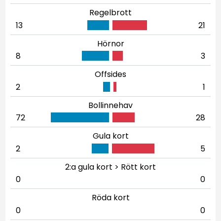
Regelbrott
13
21
Hörnor
8
3
Offsides
2
1
Bollinnehav
72
28
Gula kort
2
5
2:a gula kort > Rött kort
0
0
Röda kort
0
0