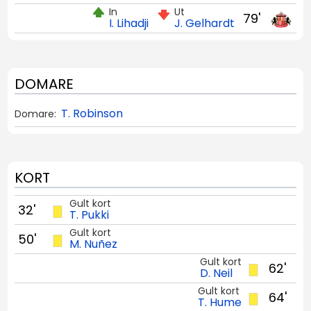
In
Ut
79'
I. Lihadji
J. Gelhardt
DOMARE
T. Robinson
Domare:
KORT
Gult kort
32'
T. Pukki
Gult kort
50'
M. Nuñez
Gult kort
62'
D. Neil
Gult kort
64'
T. Hume