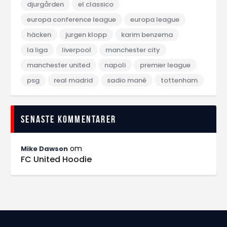
djurgården
el classico
europa conference league
europa league
häcken
jurgen klopp
karim benzema
la liga
liverpool
manchester city
manchester united
napoli
premier league
psg
real madrid
sadio mané
tottenham
Senaste kommentarer
om
Mike Dawson
FC United Hoodie