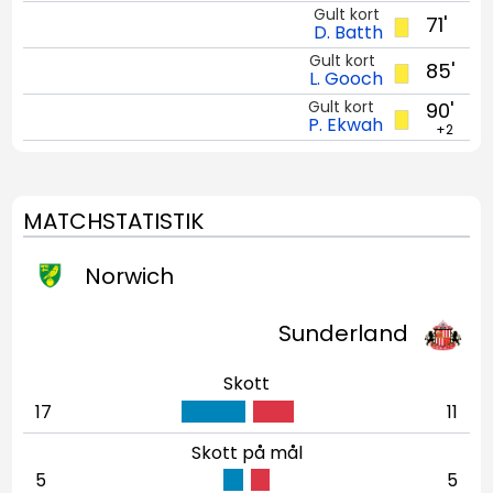
Gult kort
71'
D. Batth
Gult kort
85'
L. Gooch
Gult kort
90'
P. Ekwah
+2
MATCHSTATISTIK
Norwich
Sunderland
Skott
17
11
Skott på mål
5
5