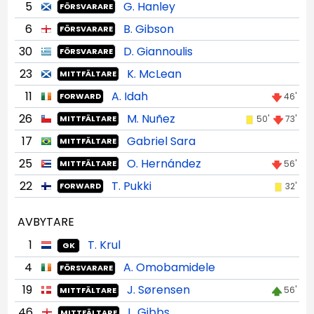
5
G. Hanley
FÖRSVARARE
6
B. Gibson
FÖRSVARARE
30
D. Giannoulis
FÖRSVARARE
23
K. McLean
MITTFÄLTARE
11
A. Idah
46'
FORWARD
26
M. Nuñez
50'
73'
MITTFÄLTARE
17
Gabriel Sara
MITTFÄLTARE
25
O. Hernández
56'
MITTFÄLTARE
22
T. Pukki
32'
FORWARD
AVBYTARE
1
T. Krul
GK
4
A. Omobamidele
FÖRSVARARE
19
J. Sørensen
56'
MITTFÄLTARE
46
L. Gibbs
MITTFÄLTARE