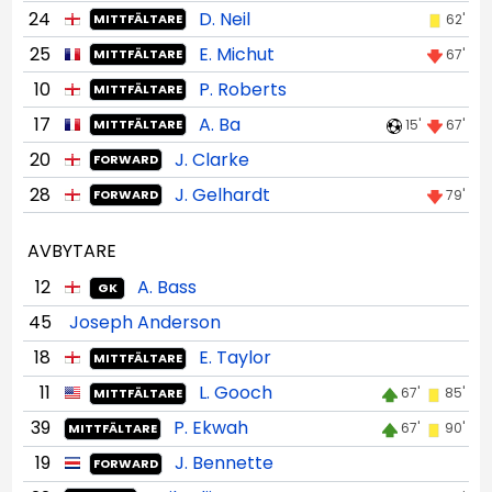
24
D. Neil
62'
MITTFÄLTARE
25
E. Michut
67'
MITTFÄLTARE
10
P. Roberts
MITTFÄLTARE
17
A. Ba
15'
67'
MITTFÄLTARE
20
J. Clarke
FORWARD
28
J. Gelhardt
79'
FORWARD
AVBYTARE
12
A. Bass
GK
45
Joseph Anderson
18
E. Taylor
MITTFÄLTARE
11
L. Gooch
67'
85'
MITTFÄLTARE
39
P. Ekwah
67'
90'
MITTFÄLTARE
19
J. Bennette
FORWARD