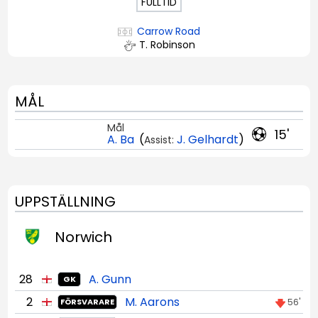
FULLTID
Carrow Road
T. Robinson
MÅL
Mål
15'
A. Ba
(
J. Gelhardt
)
Assist:
UPPSTÄLLNING
Norwich
28
A. Gunn
GK
2
M. Aarons
56'
FÖRSVARARE