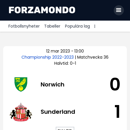
Fotbollsnyheter
Tabeller
Populära lag
Allsvenskan
12 mar 2023
-
13:00
Premier League
Championship 2022-2023
| Matchvecka 36
Halvtid: 0-1
La Liga
Bundesliga
0
Norwich
Serie A
Ligue 1
1
Sunderland