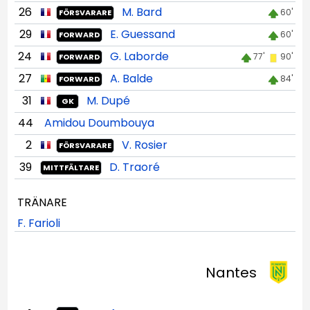
26
M. Bard
60'
FÖRSVARARE
29
E. Guessand
60'
FORWARD
24
G. Laborde
77'
90'
FORWARD
27
A. Balde
84'
FORWARD
31
M. Dupé
GK
44
Amidou Doumbouya
2
V. Rosier
FÖRSVARARE
39
D. Traoré
MITTFÄLTARE
TRÄNARE
F. Farioli
Nantes