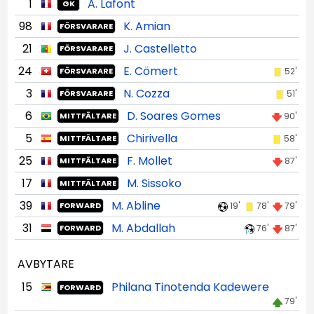
1
A. Lafont
GK
98
K. Amian
FÖRSVARARE
21
J. Castelletto
FÖRSVARARE
24
E. Cömert
52'
FÖRSVARARE
3
N. Cozza
51'
FÖRSVARARE
6
D. Soares Gomes
90'
MITTFÄLTARE
5
Chirivella
58'
MITTFÄLTARE
25
F. Mollet
87'
MITTFÄLTARE
17
M. Sissoko
MITTFÄLTARE
39
M. Abline
19'
78'
79'
FORWARD
31
M. Abdallah
76'
87'
FORWARD
AVBYTARE
15
Philana Tinotenda Kadewere
FORWARD
79'