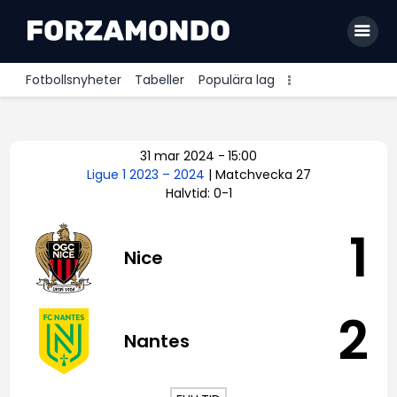
Fotbollsnyheter
Tabeller
Populära lag
Allsvenskan
31 mar 2024
-
15:00
Premier League
Ligue 1 2023 – 2024
| Matchvecka 27
Halvtid: 0-1
La Liga
Bundesliga
1
Nice
Serie A
Ligue 1
2
Nantes