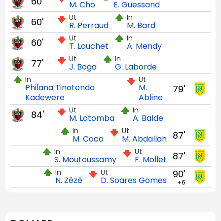
60'
M. Cho
E. Guessand
Ut
In
60'
R. Perraud
M. Bard
Ut
In
60'
T. Louchet
A. Mendy
Ut
In
77'
J. Boga
G. Laborde
In
Ut
Philana Tinotenda
M.
79'
Kadewere
Abline
Ut
In
84'
M. Lotomba
A. Balde
In
Ut
87'
M. Coco
M. Abdallah
In
Ut
87'
S. Moutoussamy
F. Mollet
In
Ut
90'
N. Zézé
D. Soares Gomes
+6