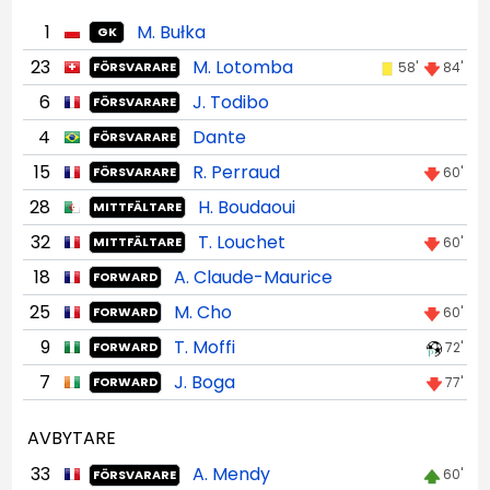
1
M. Bułka
GK
23
M. Lotomba
58'
84'
FÖRSVARARE
6
J. Todibo
FÖRSVARARE
4
Dante
FÖRSVARARE
15
R. Perraud
60'
FÖRSVARARE
28
H. Boudaoui
MITTFÄLTARE
32
T. Louchet
60'
MITTFÄLTARE
18
A. Claude-Maurice
FORWARD
25
M. Cho
60'
FORWARD
9
T. Moffi
72'
FORWARD
7
J. Boga
77'
FORWARD
AVBYTARE
33
A. Mendy
60'
FÖRSVARARE