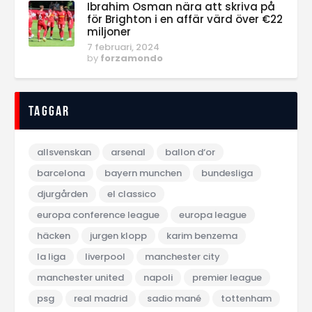
Ibrahim Osman nära att skriva på
för Brighton i en affär värd över €22
miljoner
7 februari, 2024
by
forzamondo
Taggar
allsvenskan
arsenal
ballon d‘or
barcelona
bayern munchen
bundesliga
djurgården
el classico
europa conference league
europa league
häcken
jurgen klopp
karim benzema
la liga
liverpool
manchester city
manchester united
napoli
premier league
psg
real madrid
sadio mané
tottenham