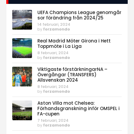
UEFA Champions League genomgår
sor förändring från 2024/25
14 februari, 2024
by
forzamondo
Real Madrid Möter Girona i Hett
Toppmöte i La Liga
8 februari, 2024
by
forzamondo
Viktigaste förstärkningarNA –
Övergångar (TRANSFERS)
Allsvenskan 2024
8 februari, 2024
by
forzamondo
Aston Villa mot Chelsea:
Förhandsgranskning inför OMSPEL i
FA-cupen
7 februari, 2024
by
forzamondo