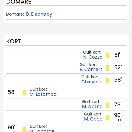
DOMARE
B. Dechepy
Domare:
KORT
Gult kort
51'
N. Cozza
Gult kort
52'
E. Cömert
Gult kort
58'
Chirivella
Gult kort
58'
M. Lotomba
Gult kort
78'
M. Abline
Gult kort
90'
M. Coco
+1
Gult kort
90'
G. Laborde