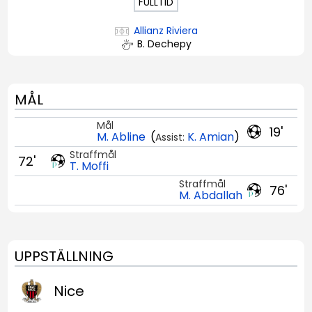
FULLTID
Allianz Riviera
B. Dechepy
MÅL
Mål
19'
M. Abline
(
K. Amian
)
Assist:
Straffmål
72'
T. Moffi
Straffmål
76'
M. Abdallah
UPPSTÄLLNING
Nice