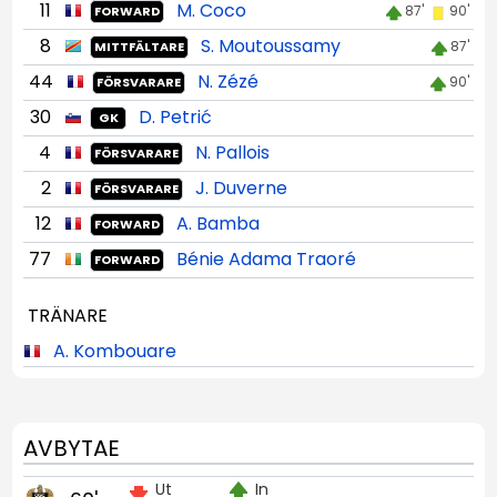
11
M. Coco
87'
90'
FORWARD
8
S. Moutoussamy
87'
MITTFÄLTARE
44
N. Zézé
90'
FÖRSVARARE
30
D. Petrić
GK
4
N. Pallois
FÖRSVARARE
2
J. Duverne
FÖRSVARARE
12
A. Bamba
FORWARD
77
Bénie Adama Traoré
FORWARD
TRÄNARE
A. Kombouare
AVBYTAE
Ut
In