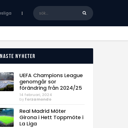
sliga
enaste nyheter
UEFA Champions League
genomgår sor
förändring från 2024/25
14 februari, 2024
by
forzamondo
Real Madrid Möter
Girona i Hett Toppmöte i
La Liga