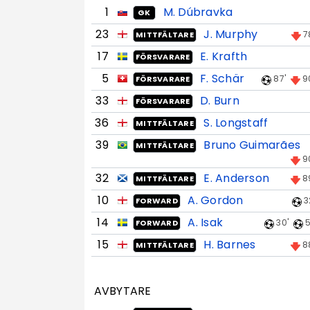
1
M. Dúbravka
GK
23
J. Murphy
7
MITTFÄLTARE
17
E. Krafth
FÖRSVARARE
5
F. Schär
87'
9
FÖRSVARARE
33
D. Burn
FÖRSVARARE
36
S. Longstaff
MITTFÄLTARE
39
Bruno Guimarães
MITTFÄLTARE
9
32
E. Anderson
8
MITTFÄLTARE
10
A. Gordon
3
FORWARD
14
A. Isak
30'
5
FORWARD
15
H. Barnes
8
MITTFÄLTARE
AVBYTARE