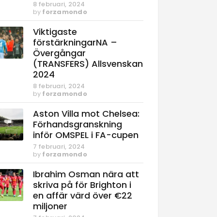
8 februari, 2024
by
forzamondo
Viktigaste
förstärkningarNA –
Övergångar
(TRANSFERS) Allsvenskan
2024
8 februari, 2024
by
forzamondo
Aston Villa mot Chelsea:
Förhandsgranskning
inför OMSPEL i FA-cupen
7 februari, 2024
by
forzamondo
Ibrahim Osman nära att
skriva på för Brighton i
en affär värd över €22
miljoner