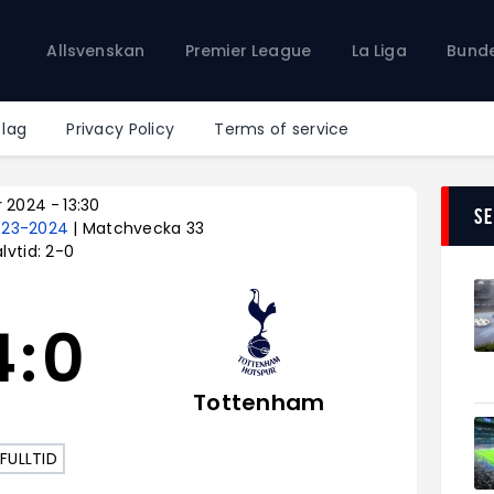
Allsvenskan
Allsvenskan
Premier League
La Liga
Bunde
Premier League
La Liga
Bundesliga
 lag
Privacy Policy
Terms of service
Serie A
Ligue 1
r 2024
-
13:30
S
023-2024
| Matchvecka 33
lvtid: 2-0
4
:
0
Tottenham
FULLTID