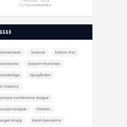
7 februari, 2024
by
forzamondo
aggar
allsvenskan
arsenal
ballon d‘or
barcelona
bayern munchen
bundesliga
djurgården
el classico
europa conference league
europa league
häcken
jurgen klopp
karim benzema