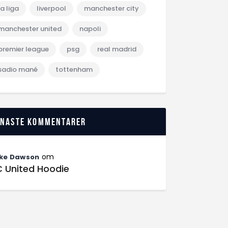
la liga
liverpool
manchester city
manchester united
napoli
premier league
psg
real madrid
sadio mané
tottenham
enaste kommentarer
om
ke Dawson
C United Hoodie