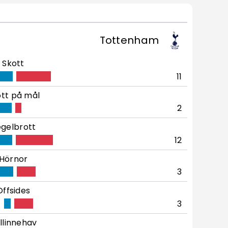
Tottenham
Skott
11
tt på mål
2
gelbrott
12
Hörnor
3
Offsides
3
llinnehav