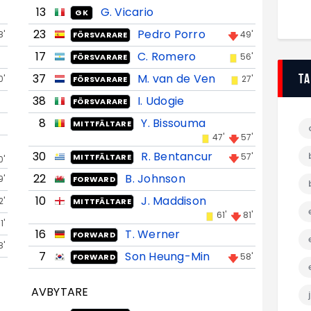
13
G. Vicario
GK
23
Pedro Porro
8'
49'
FÖRSVARARE
17
C. Romero
56'
FÖRSVARARE
T
37
M. van de Ven
0'
27'
FÖRSVARARE
38
I. Udogie
FÖRSVARARE
8
Y. Bissouma
MITTFÄLTARE
47'
57'
30
R. Bentancur
57'
MITTFÄLTARE
0'
22
B. Johnson
9'
FORWARD
10
J. Maddison
2'
MITTFÄLTARE
61'
81'
1'
16
T. Werner
FORWARD
8'
7
Son Heung-Min
58'
FORWARD
AVBYTARE