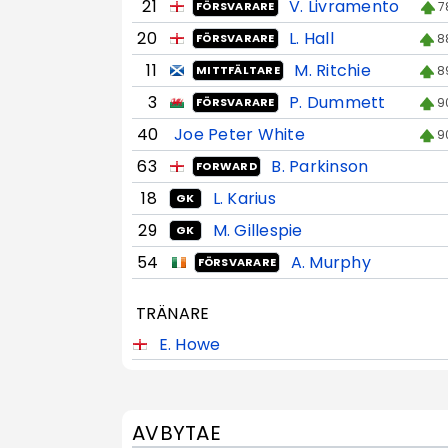
21
V. Livramento
7
FÖRSVARARE
20
L. Hall
8
FÖRSVARARE
11
M. Ritchie
8
MITTFÄLTARE
3
P. Dummett
9
FÖRSVARARE
40
Joe Peter White
9
63
B. Parkinson
FORWARD
18
L. Karius
GK
29
M. Gillespie
GK
54
A. Murphy
FÖRSVARARE
TRÄNARE
E. Howe
AVBYTAE