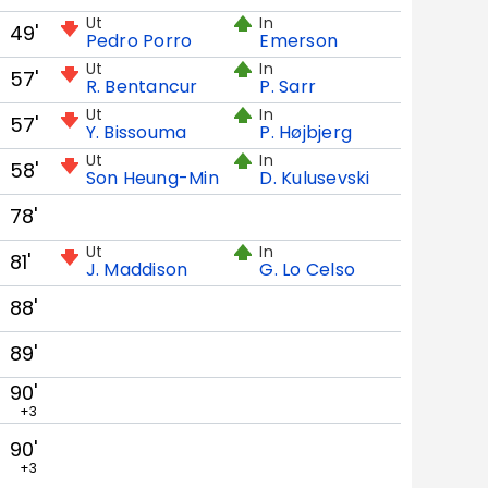
Ut
In
49'
Pedro Porro
Emerson
Ut
In
57'
R. Bentancur
P. Sarr
Ut
In
57'
Y. Bissouma
P. Højbjerg
Ut
In
58'
Son Heung-Min
D. Kulusevski
78'
Ut
In
81'
J. Maddison
G. Lo Celso
88'
89'
90'
+3
90'
+3