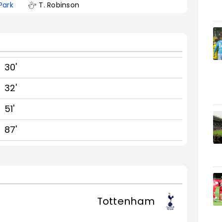
Park
T. Robinson
30'
32'
51'
87'
Tottenham