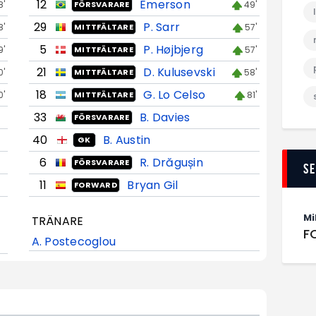
12
Emerson
8'
49'
FÖRSVARARE
29
P. Sarr
8'
57'
MITTFÄLTARE
5
P. Højbjerg
9'
57'
MITTFÄLTARE
21
D. Kulusevski
0'
58'
MITTFÄLTARE
18
G. Lo Celso
0'
81'
MITTFÄLTARE
33
B. Davies
FÖRSVARARE
40
B. Austin
GK
6
R. Drăgușin
FÖRSVARARE
S
11
Bryan Gil
FORWARD
Mi
TRÄNARE
F
A. Postecoglou