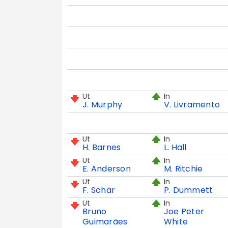
Ut
In
J. Murphy
V. Livramento
Ut
In
H. Barnes
L. Hall
Ut
In
E. Anderson
M. Ritchie
Ut
In
F. Schär
P. Dummett
Ut
In
Bruno
Joe Peter
Guimarães
White