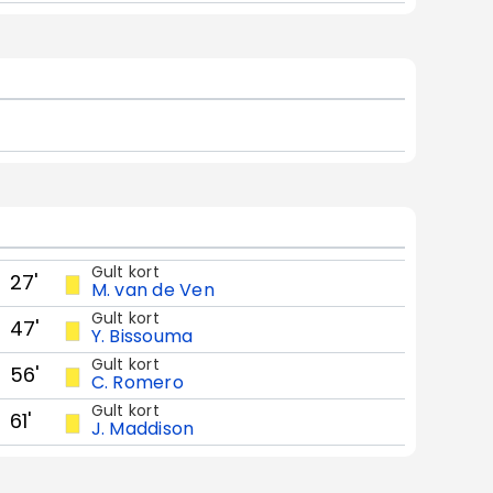
Gult kort
27'
M. van de Ven
Gult kort
47'
Y. Bissouma
Gult kort
56'
C. Romero
Gult kort
61'
J. Maddison