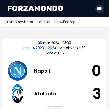
Fotbollsnyheter
Tabeller
Populära lag
Allsvenskan
30 mar 2024
-
13:30
Premier League
Serie A 2023 – 2024
| Matchvecka 30
Halvtid: 0-2
La Liga
Bundesliga
0
Napoli
Serie A
Ligue 1
3
Atalanta