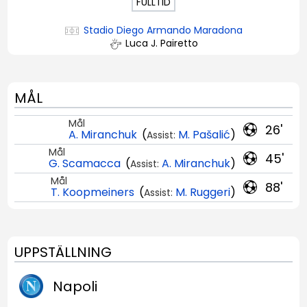
FULLTID
Stadio Diego Armando Maradona
Luca J. Pairetto
MÅL
Mål
26'
A. Miranchuk
(
M. Pašalić
)
Assist:
Mål
45'
G. Scamacca
(
A. Miranchuk
)
Assist:
Mål
88'
T. Koopmeiners
(
M. Ruggeri
)
Assist:
UPPSTÄLLNING
Napoli