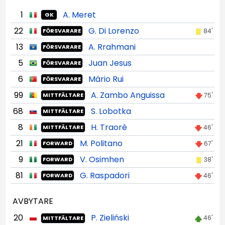
1
A. Meret
GK
22
G. Di Lorenzo
84'
FÖRSVARARE
13
A. Rrahmani
FÖRSVARARE
5
Juan Jesus
FÖRSVARARE
6
Mário Rui
FÖRSVARARE
99
A. Zambo Anguissa
75'
MITTFÄLTARE
68
S. Lobotka
MITTFÄLTARE
8
H. Traorè
46'
MITTFÄLTARE
21
M. Politano
67'
FORWARD
9
V. Osimhen
38'
FORWARD
81
G. Raspadori
46'
FORWARD
AVBYTARE
20
P. Zieliński
46'
MITTFÄLTARE