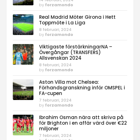
by
forzamondo
Real Madrid Möter Girona i Hett
Toppmöte i La Liga
8 februari, 2024
by
forzamondo
Viktigaste förstärkningarNA –
Övergångar (TRANSFERS)
Allsvenskan 2024
8 februari, 2024
by
forzamondo
Aston Villa mot Chelsea:
Förhandsgranskning inför OMSPEL i
FA-cupen
7 februari, 2024
by
forzamondo
Ibrahim Osman nära att skriva på
för Brighton i en affär värd över €22
miljoner
7 februari, 2024