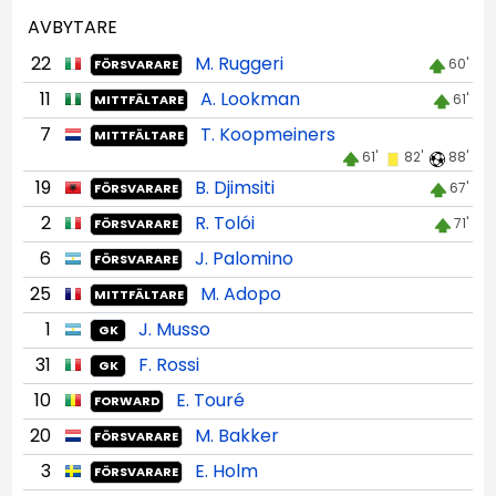
AVBYTARE
22
M. Ruggeri
60'
FÖRSVARARE
11
A. Lookman
61'
MITTFÄLTARE
7
T. Koopmeiners
MITTFÄLTARE
61'
82'
88'
19
B. Djimsiti
67'
FÖRSVARARE
2
R. Tolói
71'
FÖRSVARARE
6
J. Palomino
FÖRSVARARE
25
M. Adopo
MITTFÄLTARE
1
J. Musso
GK
31
F. Rossi
GK
10
E. Touré
FORWARD
20
M. Bakker
FÖRSVARARE
3
E. Holm
FÖRSVARARE