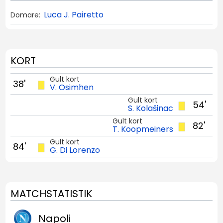
Luca J. Pairetto
Domare:
KORT
Gult kort
38'
V. Osimhen
Gult kort
54'
S. Kolašinac
Gult kort
82'
T. Koopmeiners
Gult kort
84'
G. Di Lorenzo
MATCHSTATISTIK
Napoli