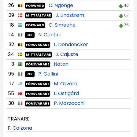
26
C. Ngonge
46'
FORWARD
29
J. Lindstrøm
67'
MITTFÄLTARE
18
G. Simeone
75'
FORWARD
14
N. Contini
GK
32
L. Dendoncker
FÖRSVARARE
24
J. Cajuste
MITTFÄLTARE
3
Natan
FÖRSVARARE
95
P. Gollini
GK
17
M. Olivera
FÖRSVARARE
55
L. Østigård
FÖRSVARARE
30
P. Mazzocchi
FÖRSVARARE
TRÄNARE
F. Calzona