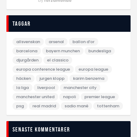
by
forzamondo
Taggar
allsvenskan
arsenal
ballon d‘or
barcelona
bayern munchen
bundesliga
djurgården
el classico
europa conference league
europa league
häcken
jurgen klopp
karim benzema
la liga
liverpool
manchester city
manchester united
napoli
premier league
psg
real madrid
sadio mané
tottenham
Senaste kommentarer