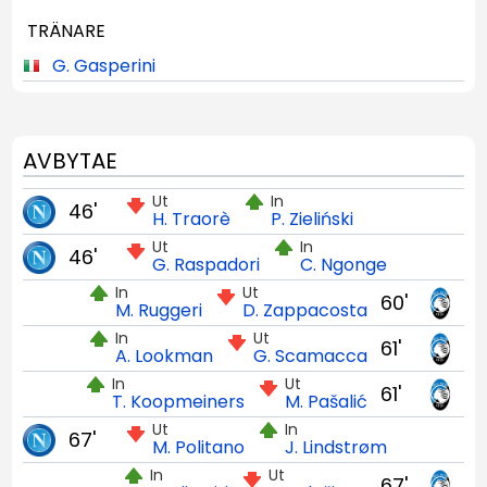
TRÄNARE
G. Gasperini
AVBYTAE
Ut
In
46'
H. Traorè
P. Zieliński
Ut
In
46'
G. Raspadori
C. Ngonge
In
Ut
60'
M. Ruggeri
D. Zappacosta
In
Ut
61'
A. Lookman
G. Scamacca
In
Ut
61'
T. Koopmeiners
M. Pašalić
Ut
In
67'
M. Politano
J. Lindstrøm
In
Ut
67'