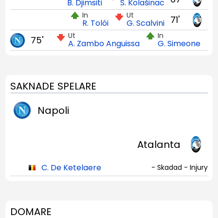
B. Djimsiti
S. Kolašinac
In
Ut
71'
R. Tolói
G. Scalvini
Ut
In
75'
A. Zambo Anguissa
G. Simeone
SAKNADE SPELARE
Napoli
Atalanta
C. De Ketelaere
- Skadad - Injury
DOMARE