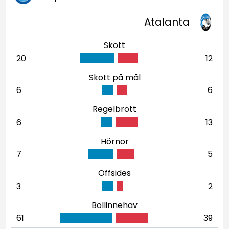
Atalanta
Skott
20
12
Skott på mål
6
6
Regelbrott
6
13
Hörnor
7
5
Offsides
3
2
Bollinnehav
61
39