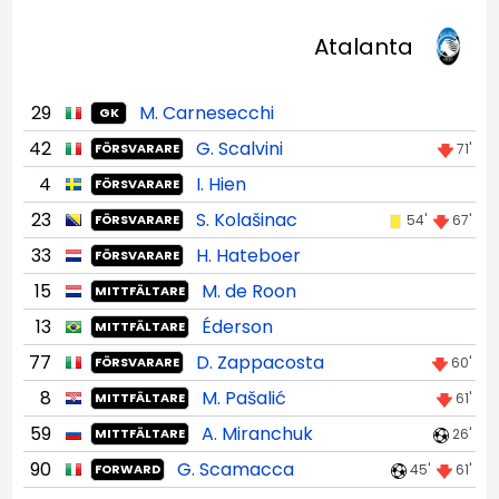
Atalanta
29
M. Carnesecchi
GK
42
G. Scalvini
71'
FÖRSVARARE
4
I. Hien
FÖRSVARARE
23
S. Kolašinac
54'
67'
FÖRSVARARE
33
H. Hateboer
FÖRSVARARE
15
M. de Roon
MITTFÄLTARE
13
Éderson
MITTFÄLTARE
77
D. Zappacosta
60'
FÖRSVARARE
8
M. Pašalić
61'
MITTFÄLTARE
59
A. Miranchuk
26'
MITTFÄLTARE
90
G. Scamacca
45'
61'
FORWARD