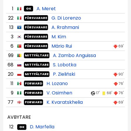
1
A. Meret
GK
22
G. Di Lorenzo
FÖRSVARARE
13
A. Rrahmani
FÖRSVARARE
3
M. Kim
FÖRSVARARE
6
Mário Rui
69'
FÖRSVARARE
99
A. Zambo Anguissa
MITTFÄLTARE
68
S. Lobotka
MITTFÄLTARE
20
P. Zieliński
90'
MITTFÄLTARE
11
H. Lozano
76'
FORWARD
9
V. Osimhen
17'
68'
76'
FORWARD
77
K. Kvaratskhelia
69'
FORWARD
AVBYTARE
12
D. Marfella
GK