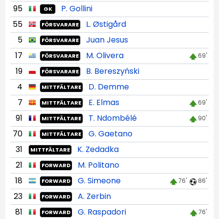
95
P. Gollini
GK
55
L. Østigård
FÖRSVARARE
5
Juan Jesus
FÖRSVARARE
17
M. Olivera
69'
FÖRSVARARE
19
B. Bereszyński
FÖRSVARARE
4
D. Demme
MITTFÄLTARE
7
E. Elmas
69'
MITTFÄLTARE
91
T. Ndombélé
90'
MITTFÄLTARE
70
G. Gaetano
MITTFÄLTARE
31
K. Zedadka
MITTFÄLTARE
21
M. Politano
FORWARD
18
G. Simeone
76'
86'
FORWARD
23
A. Zerbin
FORWARD
81
G. Raspadori
76'
FORWARD