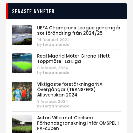
Senaste nyheter
UEFA Champions League genomgår
sor förändring från 2024/25
14 februari, 2024
by
forzamondo
Real Madrid Möter Girona i Hett
Toppmöte i La Liga
8 februari, 2024
by
forzamondo
Viktigaste förstärkningarNA –
Övergångar (TRANSFERS)
Allsvenskan 2024
8 februari, 2024
by
forzamondo
Aston Villa mot Chelsea:
Förhandsgranskning inför OMSPEL i
FA-cupen