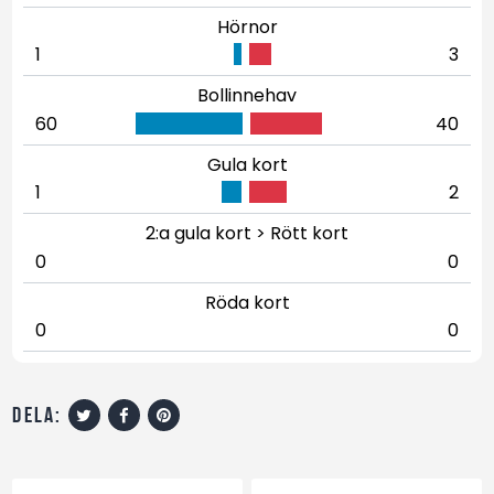
Hörnor
1
3
Bollinnehav
60
40
Gula kort
1
2
2:a gula kort > Rött kort
0
0
Röda kort
0
0
dela: