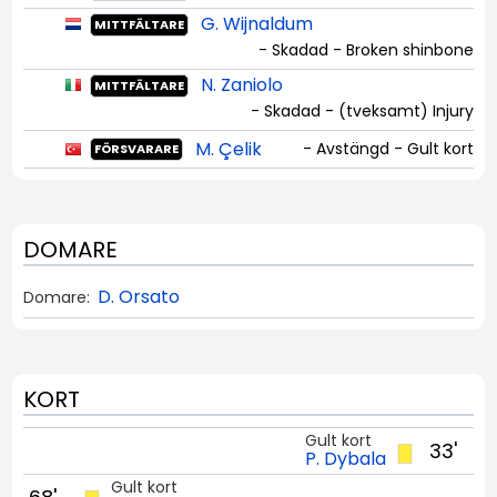
G. Wijnaldum
MITTFÄLTARE
- Skadad - Broken shinbone
N. Zaniolo
MITTFÄLTARE
- Skadad - (tveksamt) Injury
M. Çelik
- Avstängd - Gult kort
FÖRSVARARE
DOMARE
D. Orsato
Domare:
KORT
Gult kort
33'
P. Dybala
Gult kort