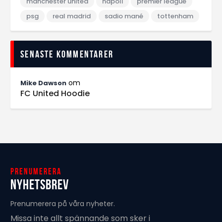
manchester united
napoli
premier league
psg
real madrid
sadio mané
tottenham
Senaste kommentarer
om
Mike Dawson
FC United Hoodie
Prenumerera
Nyhetsbrev
Prenumerera på våra nyheter.
Missa inte allt spännande som sker i