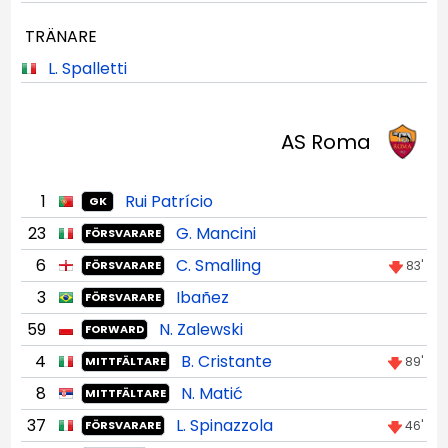
TRÄNARE
L. Spalletti
AS Roma
1
Rui Patrício
GK
23
G. Mancini
FÖRSVARARE
6
C. Smalling
83'
FÖRSVARARE
3
Ibañez
FÖRSVARARE
59
N. Zalewski
FORWARD
4
B. Cristante
89'
MITTFÄLTARE
8
N. Matić
MITTFÄLTARE
37
L. Spinazzola
46'
FÖRSVARARE