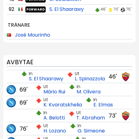
92
S. El Shaarawy
46'
70'
75'
FORWARD
TRÄNARE
José Mourinho
AVBYTAE
In
Ut
46'
S. El Shaarawy
L. Spinazzola
Ut
In
69'
Mário Rui
M. Olivera
Ut
In
69'
K. Kvaratskhelia
E. Elmas
In
Ut
73'
A. Belotti
T. Abraham
Ut
In
76'
H. Lozano
G. Simeone
Ut
In