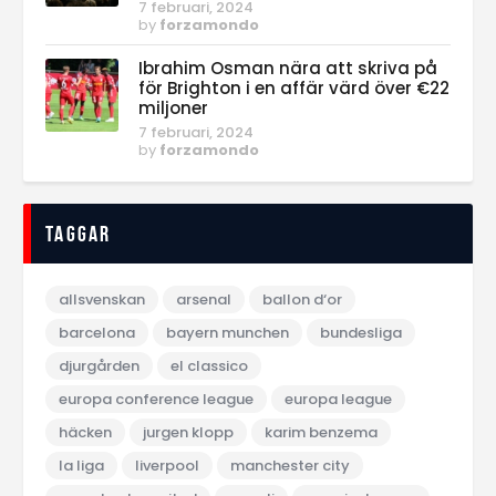
7 februari, 2024
by
forzamondo
Ibrahim Osman nära att skriva på
för Brighton i en affär värd över €22
miljoner
7 februari, 2024
by
forzamondo
Taggar
allsvenskan
arsenal
ballon d‘or
barcelona
bayern munchen
bundesliga
djurgården
el classico
europa conference league
europa league
häcken
jurgen klopp
karim benzema
la liga
liverpool
manchester city