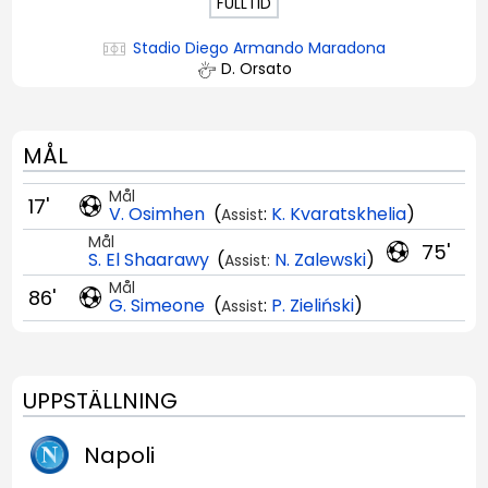
FULLTID
Stadio Diego Armando Maradona
D. Orsato
MÅL
Mål
17'
V. Osimhen
(
:
K. Kvaratskhelia
)
Assist
Mål
75'
S. El Shaarawy
(
N. Zalewski
)
Assist:
Mål
86'
G. Simeone
(
:
P. Zieliński
)
Assist
UPPSTÄLLNING
Napoli