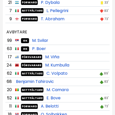
21
P. Dybala
33'
FORWARD
7
L. Pellegrini
83'
MITTFÄLTARE
9
T. Abraham
73'
FORWARD
AVBYTARE
99
M. Svilar
GK
63
P. Boer
GK
17
M. Viña
FÖRSVARARE
24
M. Kumbulla
FÖRSVARARE
62
C. Volpato
89'
MITTFÄLTARE
68
Benjamin Tahirovic
83'
20
M. Camara
MITTFÄLTARE
52
E. Bove
83'
MITTFÄLTARE
11
A. Belotti
73'
FORWARD
18
O. Solbakken
FORWARD