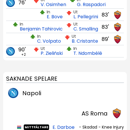
76'
V. Osimhen
G. Raspadori
In
Ut
83'
E. Bove
L. Pellegrini
In
Ut
83'
Benjamin Tahirovic
C. Smalling
In
Ut
89'
C. Volpato
B. Cristante
Ut
In
90'
P. Zieliński
T. Ndombélé
+2
SAKNADE SPELARE
Napoli
AS Roma
E. Darboe
- Skadad - Knee Injury
MITTFÄLTARE