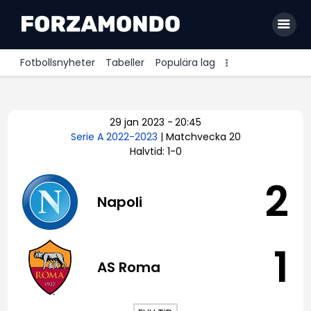
Fotbollsnyheter
Tabeller
Populära lag
Allsvenskan
29 jan 2023
-
20:45
Premier League
Serie A 2022-2023
| Matchvecka 20
Halvtid: 1-0
La Liga
Bundesliga
2
Napoli
Serie A
Ligue 1
1
AS Roma