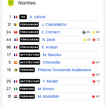
Nantes
1
A. Lafont
GK
21
J. Castelletto
FÖRSVARARE
24
E. Cömert
36'
90'
FÖRSVARARE
44
N. Zézé
33'
72'
FÖRSVARARE
98
K. Amian
FÖRSVARARE
17
M. Sissoko
MITTFÄLTARE
5
Chirivella
80'
MITTFÄLTARE
15
Philana Tinotenda Kadewere
FORWARD
66'
25
F. Mollet
72'
MITTFÄLTARE
27
M. Simon
FORWARD
31
M. Abdallah
80'
FORWARD