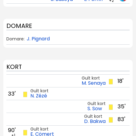
+2
DOMARE
J. Pignard
Domare:
KORT
Gult kort
18'
M. Senaya
Gult kort
33'
N. Zézé
Gult kort
35'
S. Sow
Gult kort
83'
D. Bakwa
Gult kort
90'
E. Cömert
+1