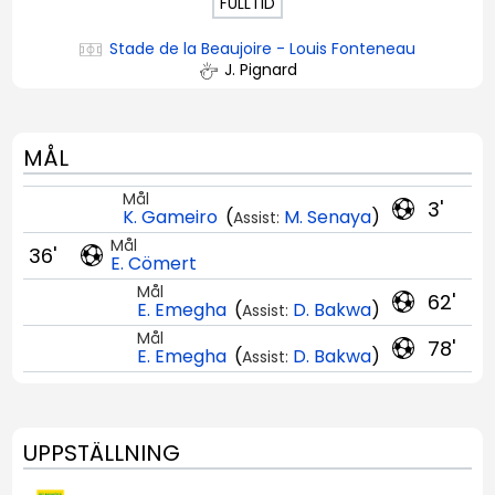
FULLTID
Stade de la Beaujoire - Louis Fonteneau
J. Pignard
MÅL
Mål
3'
K. Gameiro
(
M. Senaya
)
Assist:
Mål
36'
E. Cömert
Mål
62'
E. Emegha
(
D. Bakwa
)
Assist:
Mål
78'
E. Emegha
(
D. Bakwa
)
Assist:
UPPSTÄLLNING