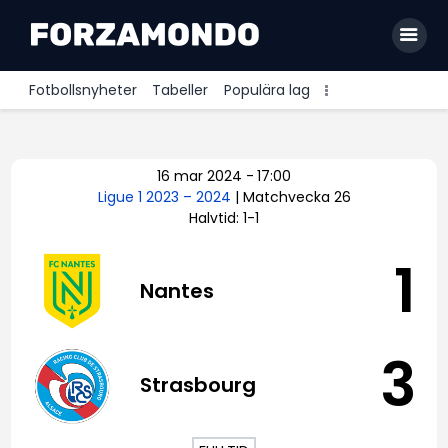
Fotbollsnyheter
Tabeller
Populära lag
Allsvenskan
16 mar 2024
-
17:00
Premier League
Ligue 1 2023 – 2024
| Matchvecka 26
Halvtid: 1-1
La Liga
Bundesliga
1
Nantes
Serie A
Ligue 1
3
Strasbourg