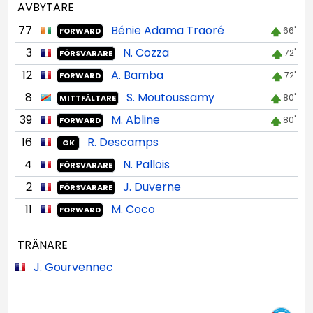
AVBYTARE
77
Bénie Adama Traoré
66'
FORWARD
3
N. Cozza
72'
FÖRSVARARE
12
A. Bamba
72'
FORWARD
8
S. Moutoussamy
80'
MITTFÄLTARE
39
M. Abline
80'
FORWARD
16
R. Descamps
GK
4
N. Pallois
FÖRSVARARE
2
J. Duverne
FÖRSVARARE
11
M. Coco
FORWARD
TRÄNARE
J. Gourvennec