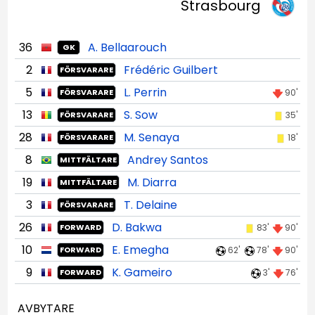
Strasbourg
36
A. Bellaarouch
GK
2
Frédéric Guilbert
FÖRSVARARE
5
L. Perrin
90'
FÖRSVARARE
13
S. Sow
35'
FÖRSVARARE
28
M. Senaya
18'
FÖRSVARARE
8
Andrey Santos
MITTFÄLTARE
19
M. Diarra
MITTFÄLTARE
3
T. Delaine
FÖRSVARARE
26
D. Bakwa
83'
90'
FORWARD
10
E. Emegha
62'
78'
90'
FORWARD
9
K. Gameiro
3'
76'
FORWARD
AVBYTARE