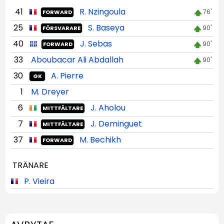
41
R. Nzingoula
76'
FORWARD
25
S. Baseya
90'
FÖRSVARARE
40
J. Sebas
90'
FORWARD
33
Aboubacar Ali Abdallah
90'
30
A. Pierre
GK
1
M. Dreyer
6
J. Aholou
MITTFÄLTARE
7
J. Deminguet
MITTFÄLTARE
37
M. Bechikh
FORWARD
TRÄNARE
P. Vieira