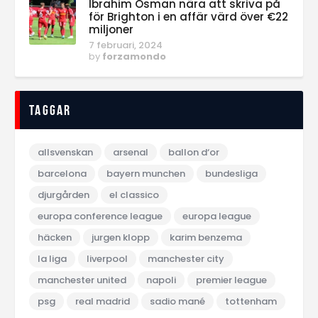
Ibrahim Osman nära att skriva på
för Brighton i en affär värd över €22
miljoner
7 februari, 2024
by
forzamondo
Taggar
allsvenskan
arsenal
ballon d‘or
barcelona
bayern munchen
bundesliga
djurgården
el classico
europa conference league
europa league
häcken
jurgen klopp
karim benzema
la liga
liverpool
manchester city
manchester united
napoli
premier league
psg
real madrid
sadio mané
tottenham