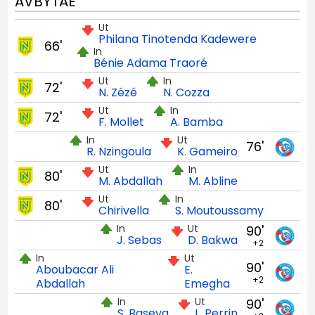
AVBYTAE
Ut
Philana Tinotenda Kadewere
66'
In
Bénie Adama Traoré
Ut
In
72'
N. Zézé
N. Cozza
Ut
In
72'
F. Mollet
A. Bamba
In
Ut
76'
R. Nzingoula
K. Gameiro
Ut
In
80'
M. Abdallah
M. Abline
Ut
In
80'
Chirivella
S. Moutoussamy
In
Ut
90'
J. Sebas
D. Bakwa
+2
In
Ut
90'
Aboubacar Ali
E.
+2
Abdallah
Emegha
In
Ut
90'
S. Baseya
L. Perrin