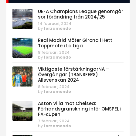
UEFA Champions League genomgår
sor förändring från 2024/25
14 februari, 2024
by
forzamondo
Real Madrid Möter Girona i Hett
Toppmöte i La Liga
8 februari, 2024
by
forzamondo
Viktigaste förstärkningarNA –
Övergångar (TRANSFERS)
Allsvenskan 2024
8 februari, 2024
by
forzamondo
Aston Villa mot Chelsea:
Förhandsgranskning inför OMSPEL i
FA-cupen
7 februari, 2024
by
forzamondo