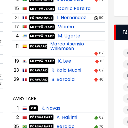
15
Danilo Pereira
MITTFÄLTARE
21
L. Hernández
60'
FÖRSVARARE
17
Vitinha
MITTFÄLTARE
T
4
M. Ugarte
MITTFÄLTARE
9'
Marco Asensio
11
FORWARD
Willemsen
62'
19
K. Lee
61'
MITTFÄLTARE
23
R. Kolo Muani
62'
FORWARD
2'
29
B. Barcola
46'
FORWARD
4'
AVBYTARE
1
K. Navas
GK
2
A. Hakimi
62'
FÖRSVARARE
35
Beraldo
70'
FÖRSVARARE