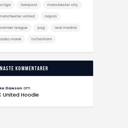
la liga
liverpool
manchester city
manchester united
napoli
premier league
psg
real madrid
sadio mané
tottenham
enaste kommentarer
om
ke Dawson
C United Hoodie