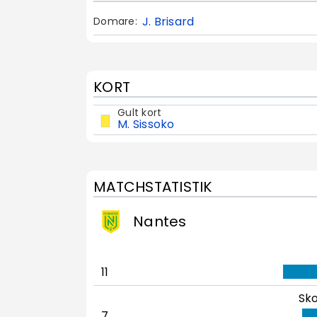
J. Brisard
Domare:
KORT
Gult kort
M. Sissoko
MATCHSTATISTIK
Nantes
11
Sko
7