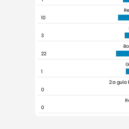
Re
10
3
Bo
22
G
1
2:a gula 
0
R
0