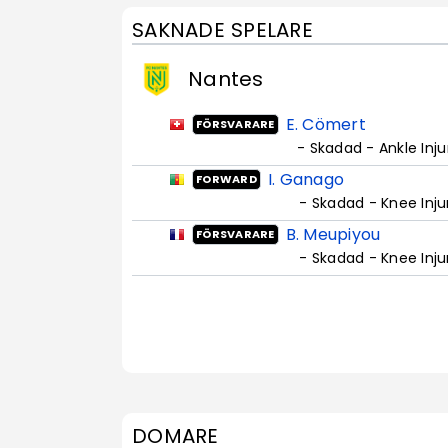
SAKNADE SPELARE
Nantes
E. Cömert
FÖRSVARARE
- Skadad - Ankle Inju
I. Ganago
FORWARD
- Skadad - Knee Inju
B. Meupiyou
FÖRSVARARE
- Skadad - Knee Inju
DOMARE