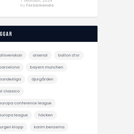
7 februari, 2024
by
forzamondo
aggar
allsvenskan
arsenal
ballon d‘or
barcelona
bayern munchen
bundesliga
djurgården
el classico
europa conference league
europa league
häcken
jurgen klopp
karim benzema