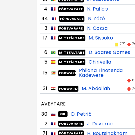
4
N. Pallois
FÖRSVARARE
44
N. Zézé
FÖRSVARARE
3
N. Cozza
FÖRSVARARE
17
M. Sissoko
MITTFÄLTARE
77'
7
6
D. Soares Gomes
MITTFÄLTARE
5
Chirivella
MITTFÄLTARE
Philana Tinotenda
15
FORWARD
Kadewere
6
31
M. Abdallah
7
FORWARD
AVBYTARE
30
D. Petrić
GK
2
J. Duverne
FÖRSVARARE
71
H. Boutsingkham
FÖRSVARARE