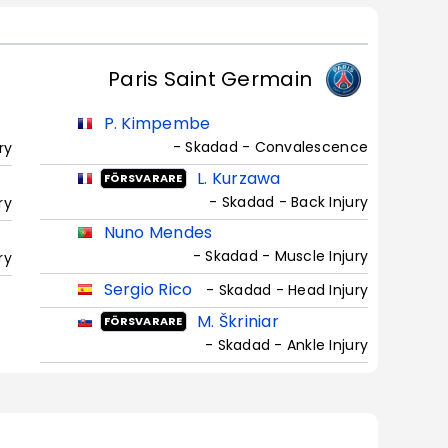
Paris Saint Germain
P. Kimpembe
- Skadad - Convalescence
ry
L. Kurzawa
FÖRSVARARE
- Skadad - Back Injury
ry
Nuno Mendes
- Skadad - Muscle Injury
ry
Sergio Rico
- Skadad - Head Injury
M. Škriniar
FÖRSVARARE
- Skadad - Ankle Injury