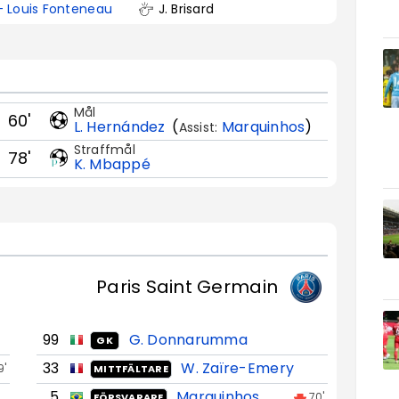
 - Louis Fonteneau
J. Brisard
Mål
60'
L. Hernández
(
Marquinhos
)
Assist:
Straffmål
78'
K. Mbappé
Paris Saint Germain
99
G. Donnarumma
GK
33
W. Zaïre-Emery
9'
MITTFÄLTARE
5
Marquinhos
70'
FÖRSVARARE