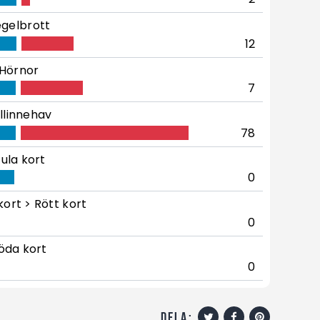
gelbrott
12
Hörnor
7
llinnehav
78
ula kort
0
kort > Rött kort
0
öda kort
0
dela: