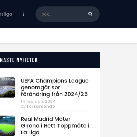
sliga
enaste nyheter
UEFA Champions League
genomgår sor
förändring från 2024/25
14 februari, 2024
by
forzamondo
Real Madrid Möter
Girona i Hett Toppmöte i
La Liga