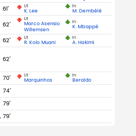
Ut
In
61'
K. Lee
M. Dembélé
Ut
In
Marco Asensio
62'
K. Mbappé
Willemsen
Ut
In
62'
R. Kolo Muani
A. Hakimi
62'
Ut
In
70'
Marquinhos
Beraldo
74'
79'
79'
y