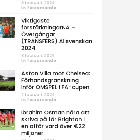
8 februari, 2024
by
forzamondo
Viktigaste
förstärkningarNA –
Övergångar
(TRANSFERS) Allsvenskan
2024
8 februari, 2024
by
forzamondo
Aston Villa mot Chelsea:
Förhandsgranskning
inför OMSPEL i FA-cupen
7 februari, 2024
by
forzamondo
Ibrahim Osman nära att
skriva på för Brighton i
en affär värd över €22
miljoner