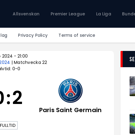
Allsvenskan
Allsvenskan
Premier League
La Liga
Bunde
Premier League
La Liga
Bundesliga
 lag
Privacy Policy
Terms of service
Serie A
Ligue 1
b 2024
-
21:00
S
– 2024
| Matchvecka 22
lvtid: 0-0
0
:
2
Paris Saint Germain
FULLTID