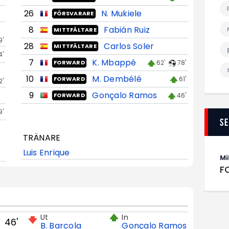
26
N. Mukiele
FÖRSVARARE
8
Fabián Ruiz
MITTFÄLTARE
9'
28
Carlos Soler
MITTFÄLTARE
4'
7
K. Mbappé
62'
78'
FORWARD
10
M. Dembélé
61'
FORWARD
2'
9
Gonçalo Ramos
46'
FORWARD
9'
S
TRÄNARE
Luis Enrique
Mi
F
Ut
In
46'
B. Barcola
Gonçalo Ramos