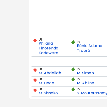
Ut
In
Philana
Bénie Adama
Tinotenda
Traoré
Kadewere
Ut
In
M. Abdallah
M. Simon
Ut
In
M. Coco
M. Abline
Ut
In
M. Sissoko
S. Moutoussam