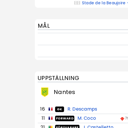
Stade de la Beaujoire
MÅL
UPPSTÄLLNING
Nantes
16
R. Descamps
GK
11
M. Coco
7
FORWARD
21
J. Castelletto
FÖRSVARARE