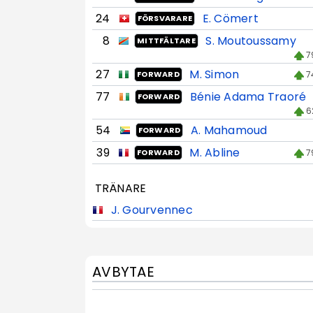
24
E. Cömert
FÖRSVARARE
8
S. Moutoussamy
MITTFÄLTARE
7
27
M. Simon
7
FORWARD
77
Bénie Adama Traoré
FORWARD
6
54
A. Mahamoud
FORWARD
39
M. Abline
7
FORWARD
TRÄNARE
J. Gourvennec
AVBYTAE