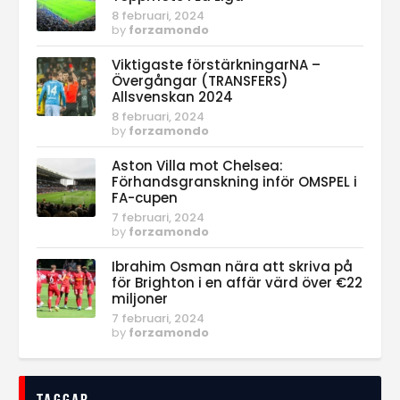
8 februari, 2024
by
forzamondo
Viktigaste förstärkningarNA –
Övergångar (TRANSFERS)
Allsvenskan 2024
8 februari, 2024
by
forzamondo
Aston Villa mot Chelsea:
Förhandsgranskning inför OMSPEL i
FA-cupen
7 februari, 2024
by
forzamondo
Ibrahim Osman nära att skriva på
för Brighton i en affär värd över €22
miljoner
7 februari, 2024
by
forzamondo