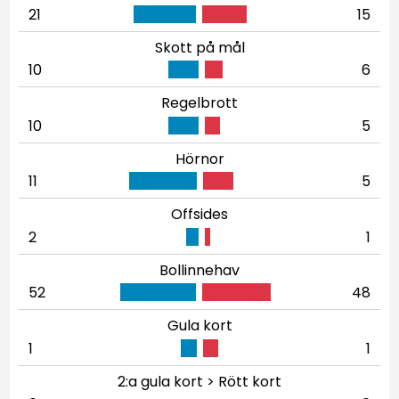
21
15
Skott på mål
10
6
Regelbrott
10
5
Hörnor
11
5
Offsides
2
1
Bollinnehav
52
48
Gula kort
1
1
2:a gula kort > Rött kort