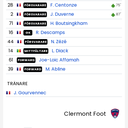
28
F. Centonze
75'
FÖRSVARARE
2
J. Duverne
87'
FÖRSVARARE
71
H. Boutsingkham
FÖRSVARARE
16
R. Descamps
GK
44
N. Zézé
FÖRSVARARE
14
L. Diack
MITTFÄLTARE
61
Joe-Loic Affamah
FORWARD
39
M. Abline
FORWARD
TRÄNARE
J. Gourvennec
Clermont Foot