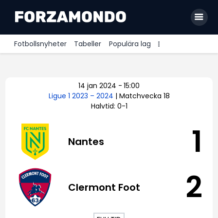
Fotbollsnyheter
Tabeller
Populära lag
Allsvenskan
14 jan 2024
-
15:00
Premier League
Ligue 1 2023 – 2024
| Matchvecka 18
Halvtid: 0-1
La Liga
Bundesliga
1
Nantes
Serie A
Ligue 1
2
Clermont Foot