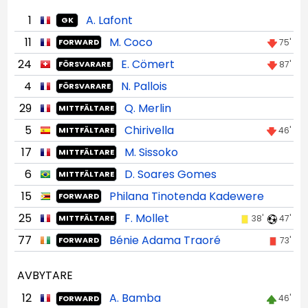
1
A. Lafont
GK
11
M. Coco
75'
FORWARD
24
E. Cömert
87'
FÖRSVARARE
4
N. Pallois
FÖRSVARARE
29
Q. Merlin
MITTFÄLTARE
5
Chirivella
46'
MITTFÄLTARE
17
M. Sissoko
MITTFÄLTARE
6
D. Soares Gomes
MITTFÄLTARE
15
Philana Tinotenda Kadewere
FORWARD
25
F. Mollet
38'
47'
MITTFÄLTARE
77
Bénie Adama Traoré
73'
FORWARD
AVBYTARE
12
A. Bamba
46'
FORWARD