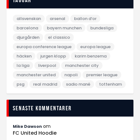
Taggar
allsvenskan
arsenal
ballon d‘or
barcelona
bayern munchen
bundesliga
djurgården
el classico
europa conference league
europa league
häcken
jurgen klopp
karim benzema
la liga
liverpool
manchester city
manchester united
napoli
premier league
psg
real madrid
sadio mané
tottenham
Senaste kommentarer
om
Mike Dawson
FC United Hoodie