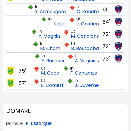
In
Ut
51'
Y. Armougom
C. Konaté
In
Ut
64'
H. Keïta
J. Gastien
In
Ut
72'
Y. Magnin
M. Gonalons
In
Ut
72'
M. Cham
B. Boutobba
In
Ut
73'
E. Rashani
A. Virginius
Ut
In
75'
M. Coco
F. Centonze
Ut
In
87'
E. Cömert
J. Duverne
DOMARE
R. Lissorgue
Domare: