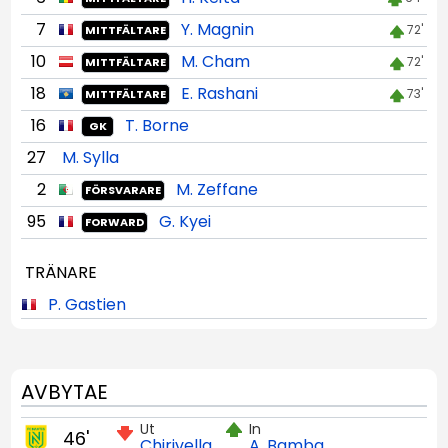
7
Y. Magnin
72'
MITTFÄLTARE
10
M. Cham
72'
MITTFÄLTARE
18
E. Rashani
73'
MITTFÄLTARE
16
T. Borne
GK
27
M. Sylla
2
M. Zeffane
FÖRSVARARE
95
G. Kyei
FORWARD
TRÄNARE
P. Gastien
AVBYTAE
Ut
In
46'
Chirivella
A. Bamba