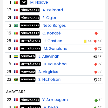
1
M. Ndiaye
GK
17
A. Pelmard
FÖRSVARARE
21
F. Ogier
FÖRSVARARE
3
Neto Borges
FÖRSVARARE
15
C. Konaté
51'
FÖRSVARARE
25
J. Gastien
54'
64'
MITTFÄLTARE
12
M. Gonalons
72'
MITTFÄLTARE
11
J. Allevinah
89'
FORWARD
8
B. Boutobba
72'
MITTFÄLTARE
26
A. Virginius
73'
FORWARD
23
S. Nicholson
29'
FORWARD
AVBYTARE
22
Y. Armougom
51'
FÖRSVARARE
6
H. Keïta
64'
MITTFÄLTARE