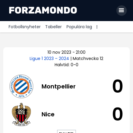
Fotbollsnyheter
Tabeller
Populära lag
Allsvenskan
10 nov 2023
-
21:00
Premier League
Ligue 1 2023 – 2024
| Matchvecka 12
Halvtid: 0-0
La Liga
Bundesliga
0
Montpellier
Serie A
Ligue 1
0
Nice