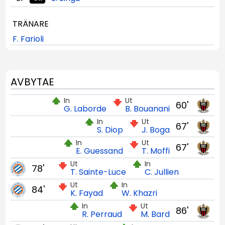
TRÄNARE
F. Farioli
AVBYTAE
In
Ut
60'
G. Laborde
B. Bouanani
In
Ut
67'
S. Diop
J. Boga
In
Ut
67'
E. Guessand
T. Moffi
Ut
In
78'
T. Sainte-Luce
C. Jullien
Ut
In
84'
K. Fayad
W. Khazri
In
Ut
86'
R. Perraud
M. Bard