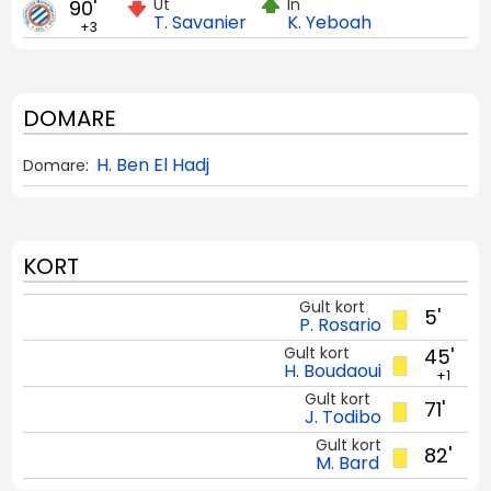
Ut
In
90'
T. Savanier
K. Yeboah
+3
DOMARE
H. Ben El Hadj
Domare:
KORT
Gult kort
5'
P. Rosario
Gult kort
45'
H. Boudaoui
+1
Gult kort
71'
J. Todibo
Gult kort
82'
M. Bard