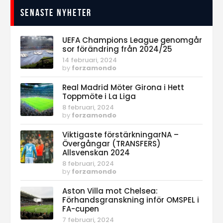
Senaste nyheter
UEFA Champions League genomgår
sor förändring från 2024/25
14 februari, 2024
by
forzamondo
Real Madrid Möter Girona i Hett
Toppmöte i La Liga
8 februari, 2024
by
forzamondo
Viktigaste förstärkningarNA –
Övergångar (TRANSFERS)
Allsvenskan 2024
8 februari, 2024
by
forzamondo
Aston Villa mot Chelsea:
Förhandsgranskning inför OMSPEL i
FA-cupen
7 februari, 2024