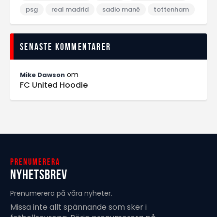
psg
real madrid
sadio mané
tottenham
Senaste kommentarer
om
Mike Dawson
FC United Hoodie
Prenumerera
Nyhetsbrev
Prenumerera på våra nyheter.
Missa inte allt spännande som sker i