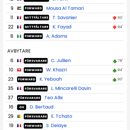
9
Mousa Al Tamari
FORWARD
11
T. Savanier
90'
MITTFÄLTARE
22
K. Fayad
84'
MITTFÄLTARE
8
A. Adams
FORWARD
AVBYTARE
6
C. Jullien
78'
FÖRSVARARE
10
W. Khazri
84'
FORWARD
23
K. Yeboah
90'
FORWARD
35
L. Mincarelli Davin
FÖRSVARARE
37
Teo Allix
FÖRSVARARE
16
D. Bertaud
GK
29
E. Tchato
FÖRSVARARE
19
S. Delaye
FORWARD