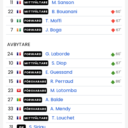
11
M. Sanson
MITTFÄLTARE
22
B. Bouanani
60'
MITTFÄLTARE
9
T. Moffi
67'
FORWARD
7
J. Boga
67'
FORWARD
AVBYTARE
24
G. Laborde
60'
FORWARD
10
S. Diop
67'
MITTFÄLTARE
29
E. Guessand
67'
FORWARD
15
R. Perraud
86'
FÖRSVARARE
23
M. Lotomba
FÖRSVARARE
27
A. Balde
FORWARD
33
A. Mendy
FÖRSVARARE
32
T. Louchet
MITTFÄLTARE
31
S. Sirigu
GK