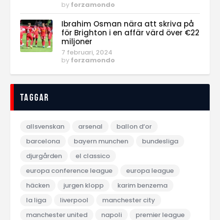
by
forzamondo
Ibrahim Osman nära att skriva på
för Brighton i en affär värd över €22
miljoner
7 februari, 2024
by
forzamondo
Taggar
allsvenskan
arsenal
ballon d‘or
barcelona
bayern munchen
bundesliga
djurgården
el classico
europa conference league
europa league
häcken
jurgen klopp
karim benzema
la liga
liverpool
manchester city
manchester united
napoli
premier league