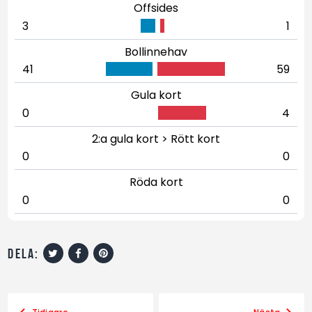
Offsides
3
1
Bollinnehav
41
59
Gula kort
0
4
2:a gula kort > Rött kort
0
0
Röda kort
0
0
dela: