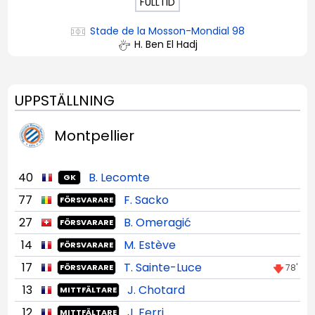
FULLTID
Stade de la Mosson-Mondial 98
H. Ben El Hadj
UPPSTÄLLNING
Montpellier
40
B. Lecomte
GK
77
F. Sacko
FÖRSVARARE
27
B. Omeragić
FÖRSVARARE
14
M. Estève
FÖRSVARARE
17
T. Sainte-Luce
78'
FÖRSVARARE
13
J. Chotard
MITTFÄLTARE
12
J. Ferri
MITTFÄLTARE