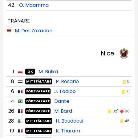
42
O. Maamma
TRÄNARE
M. Der Zakarian
Nice
1
M. Bułka
GK
8
P. Rosario
5'
MITTFÄLTARE
6
J. Todibo
71'
FÖRSVARARE
4
Dante
FÖRSVARARE
26
M. Bard
82'
86'
FÖRSVARARE
28
H. Boudaoui
45'
MITTFÄLTARE
19
K. Thuram
MITTFÄLTARE