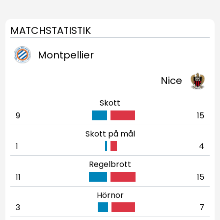
MATCHSTATISTIK
Montpellier
Nice
Skott
9
15
Skott på mål
1
4
Regelbrott
11
15
Hörnor
3
7