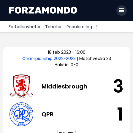
Fotbollsnyheter
Tabeller
Populära lag
Allsvenskan
18 feb 2023
-
16:00
Premier League
Championship 2022-2023
| Matchvecka 33
Halvtid: 0-0
La Liga
Bundesliga
3
Middlesbrough
Serie A
Ligue 1
1
QPR