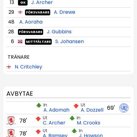
13
J. Archer
GK
29
A. Drewe
FÖRSVARARE
48
A. Aoraha
28
J. Gubbins
FÖRSVARARE
6
S. Johansen
MITTFÄLTARE
TRÄNARE
N. Critchley
AVBYTAE
In
Ut
69'
A. Adomah
A. Dozzell
Ut
In
78'
C. Archer
M. Crooks
Ut
In
78'
A. Ramsey
J. Howson