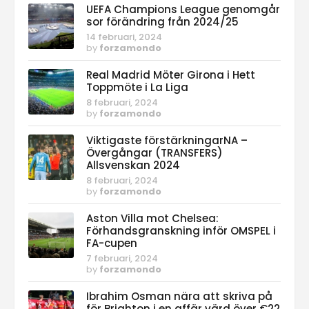
UEFA Champions League genomgår
sor förändring från 2024/25
14 februari, 2024
by
forzamondo
Real Madrid Möter Girona i Hett
Toppmöte i La Liga
8 februari, 2024
by
forzamondo
Viktigaste förstärkningarNA –
Övergångar (TRANSFERS)
Allsvenskan 2024
8 februari, 2024
by
forzamondo
Aston Villa mot Chelsea:
Förhandsgranskning inför OMSPEL i
FA-cupen
7 februari, 2024
by
forzamondo
Ibrahim Osman nära att skriva på
för Brighton i en affär värd över €22