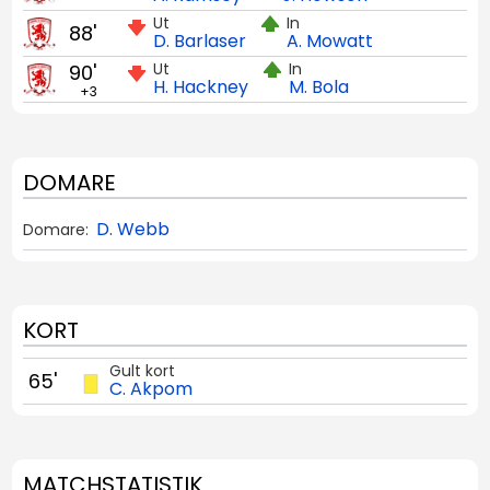
Ut
In
88'
D. Barlaser
A. Mowatt
Ut
In
90'
H. Hackney
M. Bola
+3
DOMARE
D. Webb
Domare:
KORT
Gult kort
65'
C. Akpom
MATCHSTATISTIK