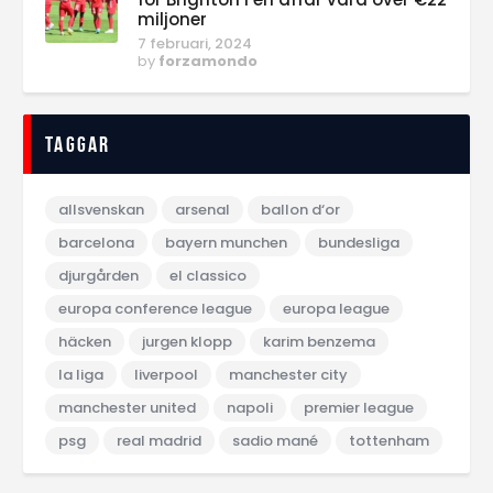
miljoner
7 februari, 2024
by
forzamondo
Taggar
allsvenskan
arsenal
ballon d‘or
barcelona
bayern munchen
bundesliga
djurgården
el classico
europa conference league
europa league
häcken
jurgen klopp
karim benzema
la liga
liverpool
manchester city
manchester united
napoli
premier league
psg
real madrid
sadio mané
tottenham