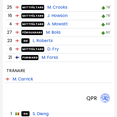
25
M. Crooks
78'
MITTFÄLTARE
16
J. Howson
78'
MITTFÄLTARE
4
A. Mowatt
88'
MITTFÄLTARE
27
M. Bola
90'
FÖRSVARARE
23
L. Roberts
GK
6
D. Fry
MITTFÄLTARE
21
M. Forss
FORWARD
TRÄNARE
M. Carrick
QPR
1
S. Dieng
GK