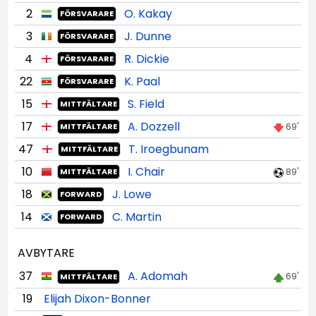
2
O. Kakay
FÖRSVARARE
3
J. Dunne
FÖRSVARARE
4
R. Dickie
FÖRSVARARE
22
K. Paal
FÖRSVARARE
15
S. Field
MITTFÄLTARE
17
A. Dozzell
69'
MITTFÄLTARE
47
T. Iroegbunam
MITTFÄLTARE
10
I. Chair
89'
MITTFÄLTARE
18
J. Lowe
FORWARD
14
C. Martin
FORWARD
AVBYTARE
37
A. Adomah
69'
MITTFÄLTARE
19
Elijah Dixon-Bonner