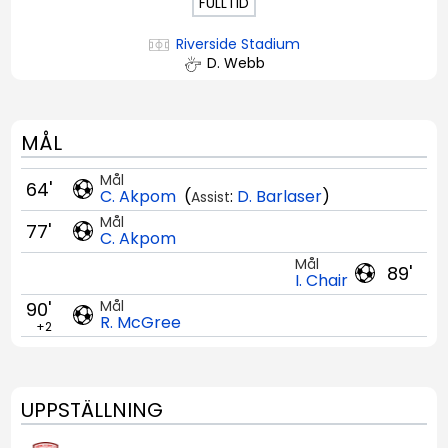
FULLTID
Riverside Stadium
D. Webb
MÅL
Mål
64'
C. Akpom
(
:
D. Barlaser
)
Assist
Mål
77'
C. Akpom
Mål
89'
I. Chair
Mål
90'
R. McGree
+2
UPPSTÄLLNING