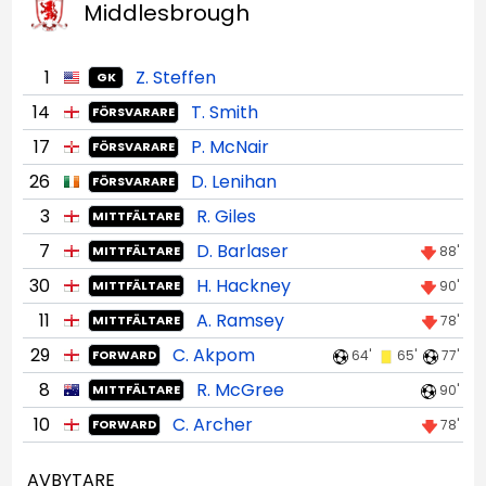
Middlesbrough
1
Z. Steffen
GK
14
T. Smith
FÖRSVARARE
17
P. McNair
FÖRSVARARE
26
D. Lenihan
FÖRSVARARE
3
R. Giles
MITTFÄLTARE
7
D. Barlaser
88'
MITTFÄLTARE
30
H. Hackney
90'
MITTFÄLTARE
11
A. Ramsey
78'
MITTFÄLTARE
29
C. Akpom
64'
65'
77'
FORWARD
8
R. McGree
90'
MITTFÄLTARE
10
C. Archer
78'
FORWARD
AVBYTARE