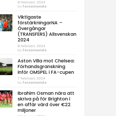
8 februari, 2024
by
forzamondo
Viktigaste
förstärkningarNA –
Övergångar
(TRANSFERS) Allsvenskan
2024
8 februari, 2024
by
forzamondo
Aston Villa mot Chelsea:
Förhandsgranskning
inför OMSPEL i FA-cupen
7 februari, 2024
by
forzamondo
Ibrahim Osman nära att
skriva på för Brighton i
en affär värd över €22
miljoner