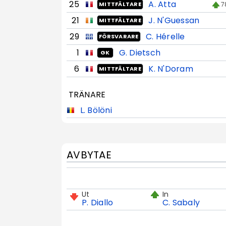
25
A. Atta
7
MITTFÄLTARE
21
J. N'Guessan
MITTFÄLTARE
29
C. Hérelle
FÖRSVARARE
1
G. Dietsch
GK
6
K. N'Doram
MITTFÄLTARE
TRÄNARE
L. Bölöni
AVBYTAE
Ut
In
P. Diallo
C. Sabaly