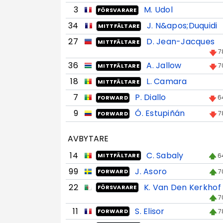
3
M. Udol
FÖRSVARARE
34
J. N&apos;Duquidi
MITTFÄLTARE
27
D. Jean-Jacques
MITTFÄLTARE
7
36
A. Jallow
7
MITTFÄLTARE
18
L. Camara
MITTFÄLTARE
7
P. Diallo
6
FORWARD
9
Ó. Estupiñán
7
FORWARD
AVBYTARE
14
C. Sabaly
6
MITTFÄLTARE
99
J. Asoro
7
FORWARD
22
K. Van Den Kerkhof
FÖRSVARARE
7
11
S. Elisor
7
FORWARD