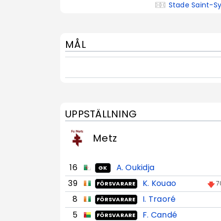
Stade Saint-S
MÅL
UPPSTÄLLNING
Metz
16
A. Oukidja
GK
39
K. Kouao
7
FÖRSVARARE
8
I. Traoré
FÖRSVARARE
5
F. Candé
FÖRSVARARE