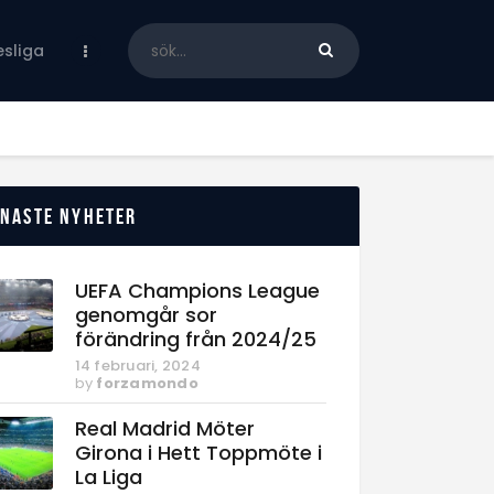
sliga
enaste nyheter
UEFA Champions League
genomgår sor
förändring från 2024/25
14 februari, 2024
by
forzamondo
Real Madrid Möter
Girona i Hett Toppmöte i
La Liga