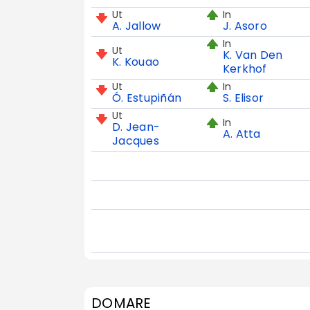
Ut
In
A. Jallow
J. Asoro
In
Ut
K. Van Den
K. Kouao
Kerkhof
Ut
In
Ó. Estupiñán
S. Elisor
Ut
In
D. Jean-
A. Atta
Jacques
DOMARE