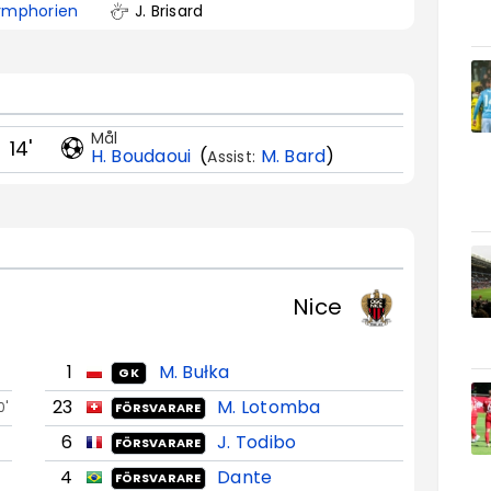
ymphorien
J. Brisard
Mål
14'
H. Boudaoui
(
M. Bard
)
Assist:
Nice
1
M. Bułka
GK
23
M. Lotomba
0'
FÖRSVARARE
6
J. Todibo
FÖRSVARARE
4
Dante
FÖRSVARARE