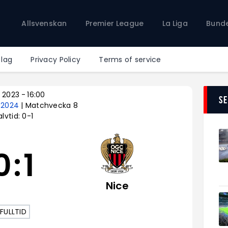
Allsvenskan
Allsvenskan
Premier League
La Liga
Bunde
Premier League
La Liga
Bundesliga
 lag
Privacy Policy
Terms of service
Serie A
Ligue 1
t 2023
-
16:00
S
– 2024
| Matchvecka 8
lvtid: 0-1
0
:
1
Nice
FULLTID