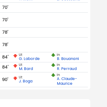
70'
70'
78'
78'
Ut
In
84'
G. Laborde
B. Bouanani
Ut
In
84'
M. Bard
R. Perraud
In
Ut
A. Claude-
90'
J. Boga
Maurice