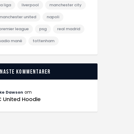
la liga
liverpool
manchester city
manchester united
napoli
premier league
psg
real madrid
sadio mané
tottenham
enaste kommentarer
om
ke Dawson
C United Hoodie