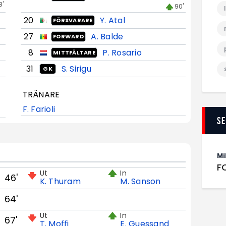
8'
90'
20
Y. Atal
FÖRSVARARE
27
A. Balde
FORWARD
8
P. Rosario
MITTFÄLTARE
31
S. Sirigu
GK
TRÄNARE
F. Farioli
S
Mi
F
Ut
In
46'
K. Thuram
M. Sanson
64'
Ut
In
67'
T. Moffi
E. Guessand