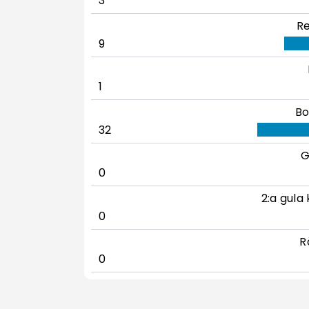
3
Re
9
1
Bo
32
G
0
2:a gula 
0
R
0