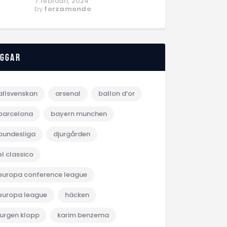
7 februari, 2024
by
forzamondo
aggar
allsvenskan
arsenal
ballon d‘or
barcelona
bayern munchen
bundesliga
djurgården
el classico
europa conference league
europa league
häcken
jurgen klopp
karim benzema