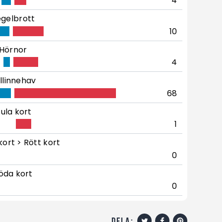
4
gelbrott
10
Hörnor
4
llinnehav
68
ula kort
1
kort > Rött kort
0
öda kort
0
dela: