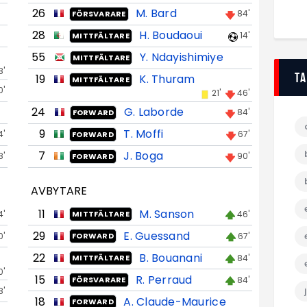
26
M. Bard
84'
FÖRSVARARE
28
H. Boudaoui
14'
MITTFÄLTARE
55
Y. Ndayishimiye
MITTFÄLTARE
8'
T
19
K. Thuram
MITTFÄLTARE
0'
21'
46'
24
G. Laborde
84'
FORWARD
9
T. Moffi
4'
67'
FORWARD
7
J. Boga
8'
90'
FORWARD
AVBYTARE
11
M. Sanson
4'
46'
MITTFÄLTARE
29
E. Guessand
0'
67'
FORWARD
22
B. Bouanani
84'
MITTFÄLTARE
0'
15
R. Perraud
84'
FÖRSVARARE
8'
18
A. Claude-Maurice
FORWARD