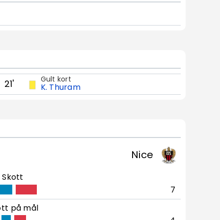
Gult kort
21'
K. Thuram
Nice
Skott
7
tt på mål