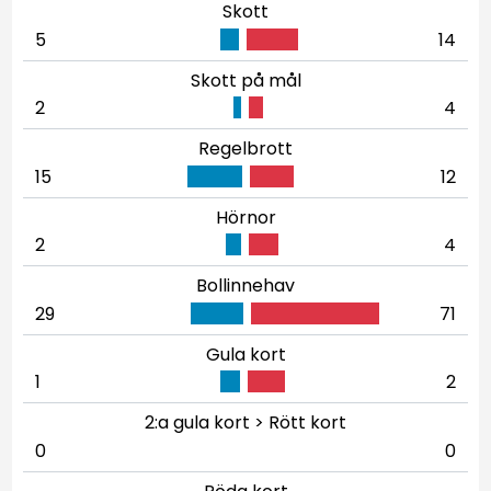
Skott
5
14
Skott på mål
2
4
Regelbrott
15
12
Hörnor
2
4
Bollinnehav
29
71
Gula kort
1
2
2:a gula kort > Rött kort
0
0