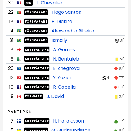
30
L. Chevalier
GK
22
Tiago Santos
FÖRSVARARE
18
B. Diakité
FÖRSVARARE
4
Alexsandro Ribeiro
FÖRSVARARE
31
Ismaily
31'
FÖRSVARARE
8
A. Gomes
MITTFÄLTARE
6
N. Bentaleb
51'
MITTFÄLTARE
23
E. Zhegrova
87'
MITTFÄLTARE
12
Y. Yazıcı
44'
77'
MITTFÄLTARE
10
R. Cabella
88'
MITTFÄLTARE
9
J. David
37'
FORWARD
AVBYTARE
7
H. Haraldsson
77'
MITTFÄLTARE
5
G. Gudmundsson
87'
FÖRSVARARE