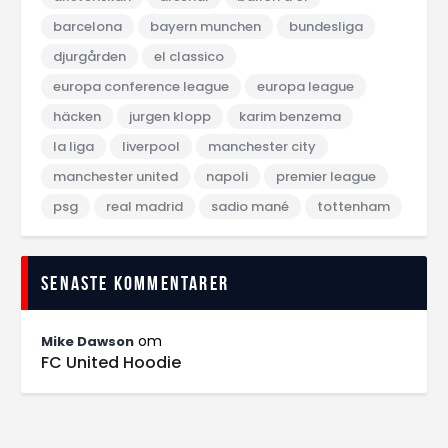
barcelona
bayern munchen
bundesliga
djurgården
el classico
europa conference league
europa league
häcken
jurgen klopp
karim benzema
la liga
liverpool
manchester city
manchester united
napoli
premier league
psg
real madrid
sadio mané
tottenham
Senaste kommentarer
om
Mike Dawson
FC United Hoodie