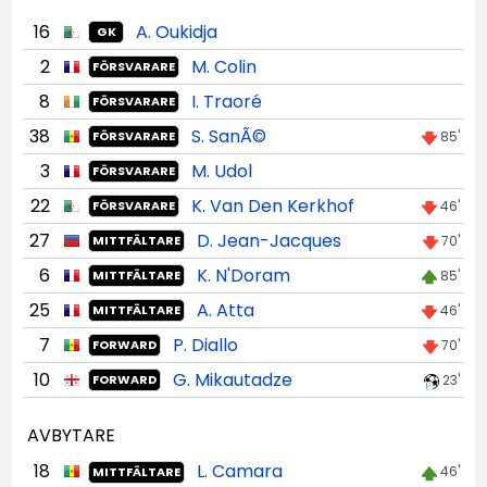
16
A. Oukidja
GK
2
M. Colin
FÖRSVARARE
8
I. Traoré
FÖRSVARARE
38
S. SanÃ©
85'
FÖRSVARARE
3
M. Udol
FÖRSVARARE
22
K. Van Den Kerkhof
46'
FÖRSVARARE
27
D. Jean-Jacques
70'
MITTFÄLTARE
6
K. N'Doram
85'
MITTFÄLTARE
25
A. Atta
46'
MITTFÄLTARE
7
P. Diallo
70'
FORWARD
10
G. Mikautadze
23'
FORWARD
AVBYTARE
18
L. Camara
46'
MITTFÄLTARE