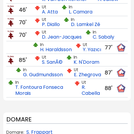
Ut
In
46'
A. Atta
L. Camara
Ut
In
70'
P. Diallo
D. Lamkel Zé
Ut
In
70'
D. Jean-Jacques
C. Sabaly
In
Ut
77'
H. Haraldsson
Y. Yazıcı
Ut
In
85'
S. SanÃ©
K. N'Doram
In
Ut
87'
G. Gudmundsson
E. Zhegrova
In
Ut
T. Fontoura Fonseca
R.
88'
Morais
Cabella
DOMARE
S. Frappart
Domare: