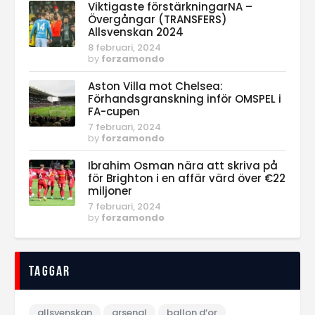
Viktigaste förstärkningarNA –
Övergångar (TRANSFERS)
Allsvenskan 2024
8 februari, 2024
by
forzamondo
Aston Villa mot Chelsea:
Förhandsgranskning inför OMSPEL i
FA-cupen
7 februari, 2024
by
forzamondo
Ibrahim Osman nära att skriva på
för Brighton i en affär värd över €22
miljoner
7 februari, 2024
by
forzamondo
Taggar
allsvenskan
arsenal
ballon d‘or