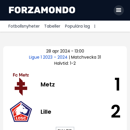
Fotbollsnyheter
Tabeller
Populära lag
Allsvenskan
28 apr 2024
-
13:00
Premier League
Ligue 1 2023 – 2024
| Matchvecka 31
Halvtid: 1-2
La Liga
Bundesliga
1
Metz
Serie A
Ligue 1
2
Lille