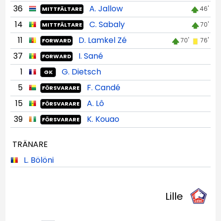
36
A. Jallow
46'
MITTFÄLTARE
14
C. Sabaly
70'
MITTFÄLTARE
11
D. Lamkel Zé
70'
76'
FORWARD
37
I. Sané
FORWARD
1
G. Dietsch
GK
5
F. Candé
FÖRSVARARE
15
A. Lô
FÖRSVARARE
39
K. Kouao
FÖRSVARARE
TRÄNARE
L. Bölöni
Lille