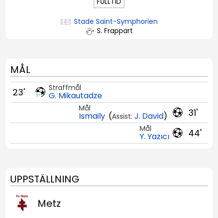
FULLTID
Stade Saint-Symphorien
S. Frappart
MÅL
Straffmål
23'
G. Mikautadze
Mål
31'
Ismaily
(
J. David
)
Assist:
Mål
44'
Y. Yazıcı
UPPSTÄLLNING
Metz