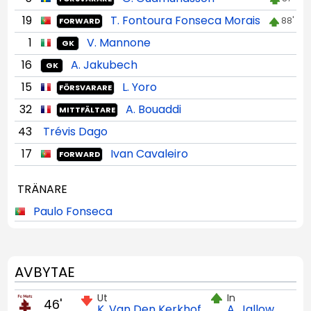
19
T. Fontoura Fonseca Morais
88'
FORWARD
1
V. Mannone
GK
16
A. Jakubech
GK
15
L. Yoro
FÖRSVARARE
32
A. Bouaddi
MITTFÄLTARE
43
Trévis Dago
17
Ivan Cavaleiro
FORWARD
TRÄNARE
Paulo Fonseca
AVBYTAE
Ut
In
46'
K. Van Den Kerkhof
A. Jallow