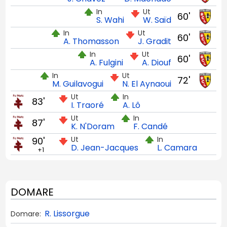
In
Ut
60'
S. Wahi
W. Saïd
In
Ut
60'
A. Thomasson
J. Gradit
In
Ut
60'
A. Fulgini
A. Diouf
In
Ut
72'
M. Guilavogui
N. El Aynaoui
Ut
In
83'
I. Traoré
A. Lô
Ut
In
87'
K. N'Doram
F. Candé
Ut
In
90'
D. Jean-Jacques
L. Camara
+1
DOMARE
R. Lissorgue
Domare: