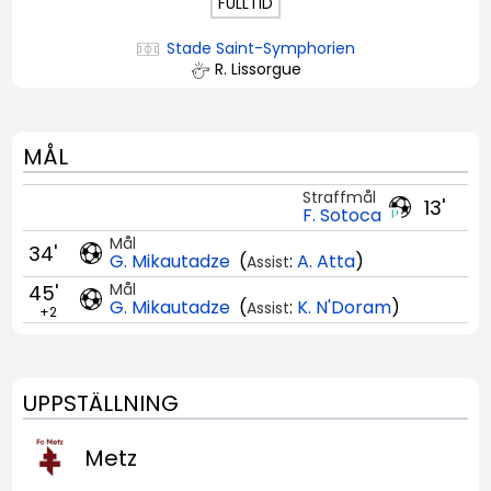
FULLTID
Stade Saint-Symphorien
R. Lissorgue
MÅL
Straffmål
13'
F. Sotoca
Mål
34'
G. Mikautadze
(
:
A. Atta
)
Assist
Mål
45'
G. Mikautadze
(
:
K. N'Doram
)
Assist
+2
UPPSTÄLLNING
Metz