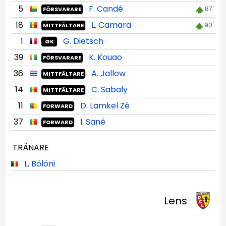
5
F. Candé
87'
FÖRSVARARE
18
L. Camara
90'
MITTFÄLTARE
1
G. Dietsch
GK
39
K. Kouao
FÖRSVARARE
36
A. Jallow
MITTFÄLTARE
14
C. Sabaly
MITTFÄLTARE
11
D. Lamkel Zé
FORWARD
37
I. Sané
FORWARD
TRÄNARE
L. Bölöni
Lens