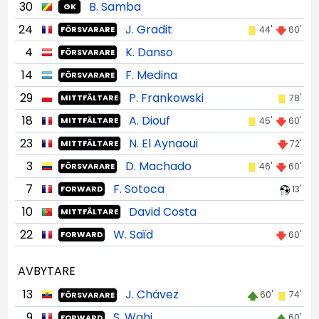
30
B. Samba
GK
24
J. Gradit
44'
60'
FÖRSVARARE
4
K. Danso
FÖRSVARARE
14
F. Medina
FÖRSVARARE
29
P. Frankowski
78'
MITTFÄLTARE
18
A. Diouf
45'
60'
MITTFÄLTARE
23
N. El Aynaoui
72'
MITTFÄLTARE
3
D. Machado
46'
60'
FÖRSVARARE
7
F. Sotoca
13'
FORWARD
10
David Costa
MITTFÄLTARE
22
W. Saïd
60'
FORWARD
AVBYTARE
13
J. Chávez
60'
74'
FÖRSVARARE
9
S. Wahi
60'
FORWARD