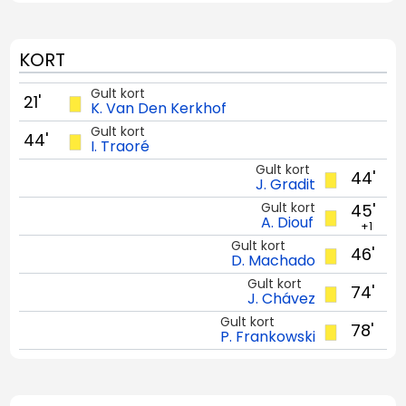
KORT
Gult kort
21'
K. Van Den Kerkhof
Gult kort
44'
I. Traoré
Gult kort
44'
J. Gradit
Gult kort
45'
A. Diouf
+1
Gult kort
46'
D. Machado
Gult kort
74'
J. Chávez
Gult kort
78'
P. Frankowski