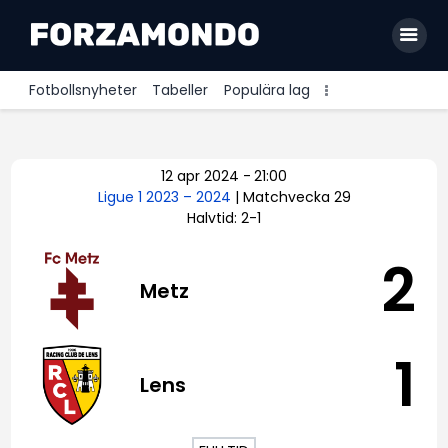
Fotbollsnyheter
Tabeller
Populära lag
Allsvenskan
12 apr 2024
-
21:00
Premier League
Ligue 1 2023 – 2024
| Matchvecka 29
Halvtid: 2-1
La Liga
Bundesliga
2
Metz
Serie A
Ligue 1
1
Lens