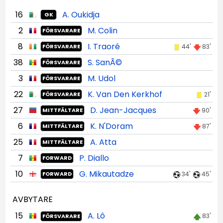
16
A. Oukidja
GK
2
M. Colin
FÖRSVARARE
8
I. Traoré
44'
83'
FÖRSVARARE
38
S. SanÃ©
FÖRSVARARE
3
M. Udol
FÖRSVARARE
22
K. Van Den Kerkhof
21'
FÖRSVARARE
27
D. Jean-Jacques
90'
MITTFÄLTARE
6
K. N'Doram
87'
MITTFÄLTARE
25
A. Atta
MITTFÄLTARE
7
P. Diallo
FORWARD
10
G. Mikautadze
34'
45'
FORWARD
AVBYTARE
15
A. Lô
83'
FÖRSVARARE