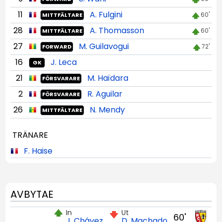
11
A. Fulgini
60'
MITTFÄLTARE
28
A. Thomasson
60'
MITTFÄLTARE
27
M. Guilavogui
72'
FORWARD
16
J. Leca
GK
21
M. Haïdara
FÖRSVARARE
2
R. Aguilar
FÖRSVARARE
26
N. Mendy
MITTFÄLTARE
TRÄNARE
F. Haise
AVBYTAE
In
Ut
60'
J. Chávez
D. Machado