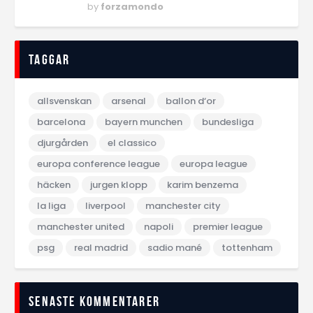
by
forzamondo
Taggar
allsvenskan
arsenal
ballon d‘or
barcelona
bayern munchen
bundesliga
djurgården
el classico
europa conference league
europa league
häcken
jurgen klopp
karim benzema
la liga
liverpool
manchester city
manchester united
napoli
premier league
psg
real madrid
sadio mané
tottenham
Senaste kommentarer