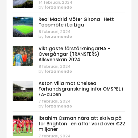
14 februari, 2024
by
forzamondo
Real Madrid Möter Girona i Hett
Toppmöte i La Liga
8 februari, 2024
by
forzamondo
Viktigaste förstärkningarNA –
Övergångar (TRANSFERS)
Allsvenskan 2024
8 februari, 2024
by
forzamondo
Aston Villa mot Chelsea:
Förhandsgranskning inför OMSPEL i
FA-cupen
7 februari, 2024
by
forzamondo
Ibrahim Osman nära att skriva på
för Brighton i en affär värd över €22
miljoner
7 februari, 2024