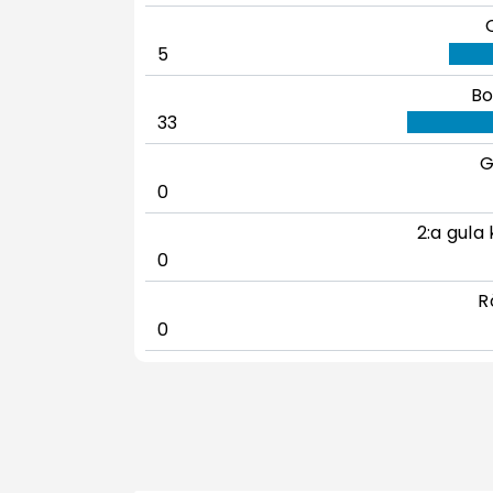
5
Bo
33
G
0
2:a gula 
0
R
0