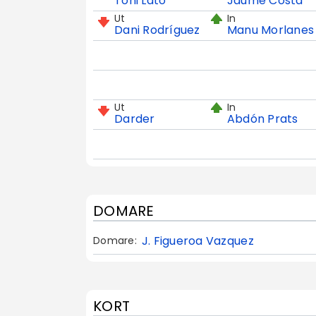
Toni Lato
Jaume Costa
Ut
In
Dani Rodríguez
Manu Morlanes
Ut
In
Darder
Abdón Prats
DOMARE
J. Figueroa Vazquez
Domare:
KORT