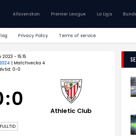
Allsvenskan
Allsvenskan
Premier League
La Liga
Bunde
Premier League
La Liga
Bundesliga
 lag
Privacy Policy
Terms of service
Serie A
Ligue 1
p 2023
-
15:15
S
-2024
| Matchvecka 4
lvtid: 0-0
0
:
0
Athletic Club
FULLTID