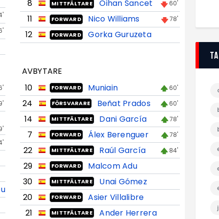
8
Oihan Sancet
60'
MITTFÄLTARE
4'
11
Nico Williams
78'
FORWARD
6'
12
Gorka Guruzeta
FORWARD
T
AVBYTARE
10
Muniain
6'
60'
FORWARD
24
Beñat Prados
9'
60'
FÖRSVARARE
14
Dani García
78'
MITTFÄLTARE
9'
7
Álex Berenguer
78'
FORWARD
4'
22
Raúl García
84'
MITTFÄLTARE
29
Malcom Adu
FORWARD
30
Unai Gómez
MITTFÄLTARE
ou
20
Asier Villalibre
FORWARD
21
Ander Herrera
MITTFÄLTARE