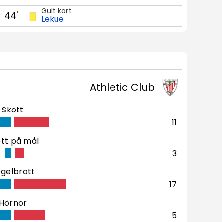
Gult kort
44'
Lekue
Athletic Club
Skott
11
tt på mål
3
gelbrott
17
Hörnor
5