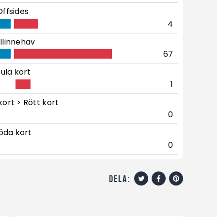
Offsides
4
llinnehav
67
ula kort
1
kort > Rött kort
0
öda kort
0
dela: