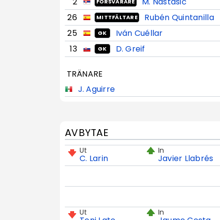
2
M. Nastasić
FÖRSVARARE
26
Rubén Quintanilla
MITTFÄLTARE
25
Iván Cuéllar
GK
13
D. Greif
GK
TRÄNARE
J. Aguirre
AVBYTAE
Ut
In
C. Larin
Javier Llabrés
Ut
In