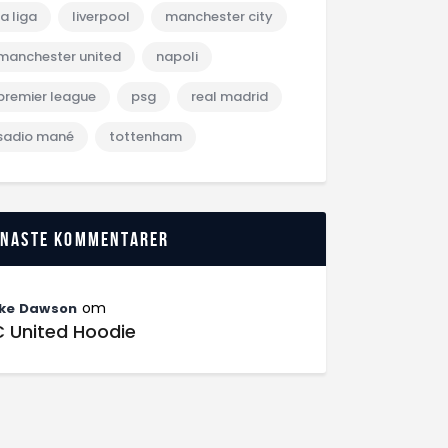
la liga
liverpool
manchester city
manchester united
napoli
premier league
psg
real madrid
sadio mané
tottenham
enaste kommentarer
om
ke Dawson
C United Hoodie