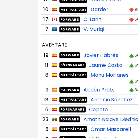
10
Darder
8
MITTFÄLTARE
17
C. Larin
5
FORWARD
7
V. Muriqi
FORWARD
AVBYTARE
19
Javier Llabrés
5
FORWARD
11
Jaume Costa
6
FÖRSVARARE
8
Manu Morlanes
MITTFÄLTARE
6
9
Abdón Prats
8
FORWARD
18
Antonio Sánchez
MITTFÄLTARE
6
Copete
FÖRSVARARE
23
Amath Ndiaye Diedhi
FORWARD
5
Omar Mascarell
MITTFÄLTARE