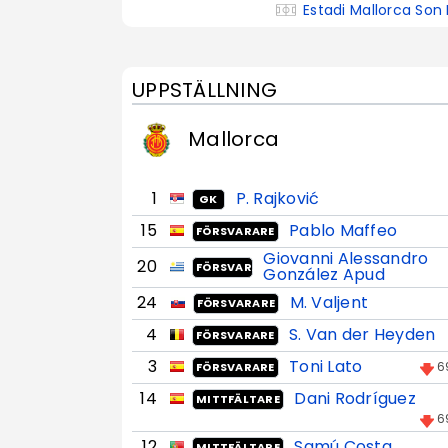
Estadi Mallorca Son
UPPSTÄLLNING
Mallorca
1
P. Rajković
GK
15
Pablo Maffeo
FÖRSVARARE
Giovanni Alessandro
20
FÖRSVARARE
González Apud
24
M. Valjent
FÖRSVARARE
4
S. Van der Heyden
FÖRSVARARE
3
Toni Lato
6
FÖRSVARARE
14
Dani Rodríguez
MITTFÄLTARE
6
12
Samú Costa
MITTFÄLTARE