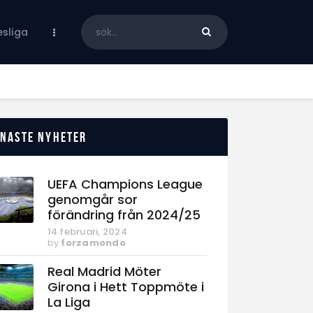
sliga
enaste nyheter
UEFA Champions League
genomgår sor
förändring från 2024/25
14 februari, 2024
by
forzamondo
Real Madrid Möter
Girona i Hett Toppmöte i
La Liga