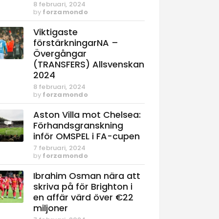
8 februari, 2024
by
forzamondo
Viktigaste
förstärkningarNA –
Övergångar
(TRANSFERS) Allsvenskan
2024
8 februari, 2024
by
forzamondo
Aston Villa mot Chelsea:
Förhandsgranskning
inför OMSPEL i FA-cupen
7 februari, 2024
by
forzamondo
Ibrahim Osman nära att
skriva på för Brighton i
en affär värd över €22
miljoner