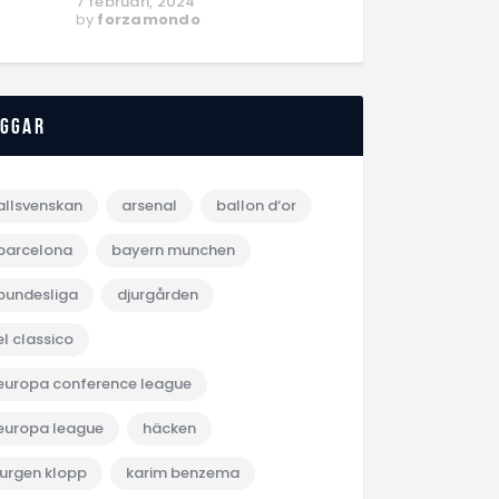
7 februari, 2024
by
forzamondo
aggar
allsvenskan
arsenal
ballon d‘or
barcelona
bayern munchen
bundesliga
djurgården
el classico
europa conference league
europa league
häcken
jurgen klopp
karim benzema