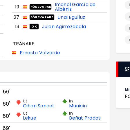
Imanol García de
19
FÖRSVARARE
Albéniz
27
Unai Eguíluz
FÖRSVARARE
13
Julen Agirrezabala
GK
TRÄNARE
Ernesto Valverde
S
Mi
56'
F
Ut
In
60'
Oihan Sancet
Muniain
Ut
In
60'
Lekue
Beñat Prados
69'