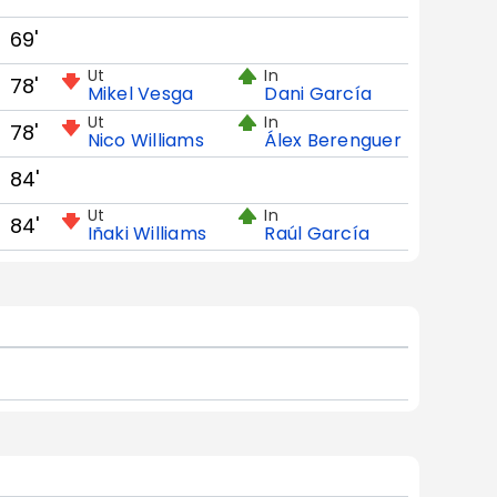
69'
Ut
In
78'
Mikel Vesga
Dani García
Ut
In
78'
Nico Williams
Álex Berenguer
84'
Ut
In
84'
Iñaki Williams
Raúl García