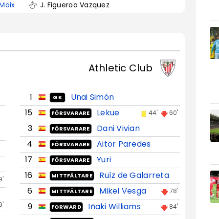
 Moix
J. Figueroa Vazquez
Athletic Club
1
Unai Simón
GK
15
Lekue
44'
60'
FÖRSVARARE
3
Dani Vivian
FÖRSVARARE
4
Aitor Paredes
FÖRSVARARE
17
Yuri
FÖRSVARARE
16
Ruíz de Galarreta
MITTFÄLTARE
9'
6
Mikel Vesga
78'
MITTFÄLTARE
9'
9
Iñaki Williams
84'
FORWARD