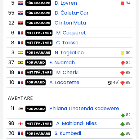
5
D. Lovren
84'
FÖRSVARARE
55
D. Ćaleta-Car
FÖRSVARARE
22
Clinton Mata
FÖRSVARARE
6
M. Caqueret
MITTFÄLTARE
8
C. Tolisso
MITTFÄLTARE
3
N. Tagliafico
90'
FÖRSVARARE
37
E. Nuamah
82'
FORWARD
18
M. Cherki
88'
MITTFÄLTARE
10
A. Lacazette
49'
88'
FORWARD
AVBYTARE
11
Philana Tinotenda Kadewere
FORWARD
82'
98
A. Maitland-Niles
88'
MITTFÄLTARE
20
S. Kumbedi
88'
FÖRSVARARE