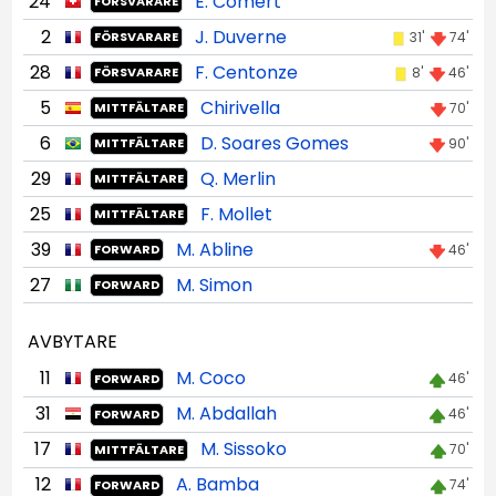
24
E. Cömert
FÖRSVARARE
2
J. Duverne
31'
74'
FÖRSVARARE
28
F. Centonze
8'
46'
FÖRSVARARE
5
Chirivella
70'
MITTFÄLTARE
6
D. Soares Gomes
90'
MITTFÄLTARE
29
Q. Merlin
MITTFÄLTARE
25
F. Mollet
MITTFÄLTARE
39
M. Abline
46'
FORWARD
27
M. Simon
FORWARD
AVBYTARE
11
M. Coco
46'
FORWARD
31
M. Abdallah
46'
FORWARD
17
M. Sissoko
70'
MITTFÄLTARE
12
A. Bamba
74'
FORWARD