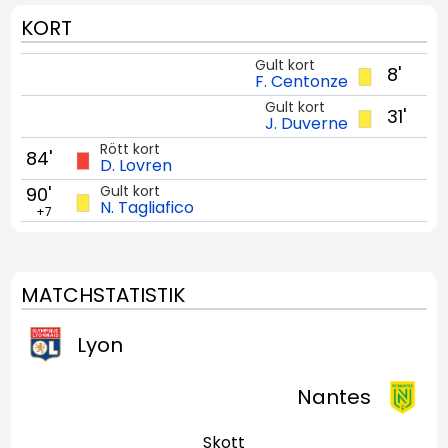
KORT
Gult kort
8'
F. Centonze
Gult kort
31'
J. Duverne
Rött kort
84'
D. Lovren
Gult kort
90'
N. Tagliafico
+7
MATCHSTATISTIK
Lyon
Nantes
Skott