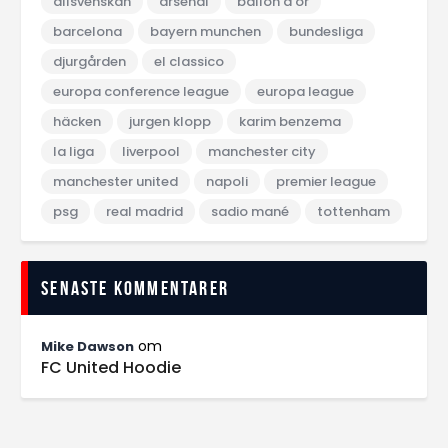
allsvenskan
arsenal
ballon d‘or
barcelona
bayern munchen
bundesliga
djurgården
el classico
europa conference league
europa league
häcken
jurgen klopp
karim benzema
la liga
liverpool
manchester city
manchester united
napoli
premier league
psg
real madrid
sadio mané
tottenham
Senaste kommentarer
om
Mike Dawson
FC United Hoodie