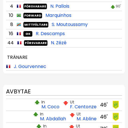
4
N. Pallois
90'
FÖRSVARARE
10
Marquinhos
FORWARD
8
S. Moutoussamy
MITTFÄLTARE
16
R. Descamps
GK
44
N. Zézé
FÖRSVARARE
TRÄNARE
J. Gourvennec
AVBYTAE
In
Ut
46'
M. Coco
F. Centonze
In
Ut
46'
M. Abdallah
M. Abline
In
Ut