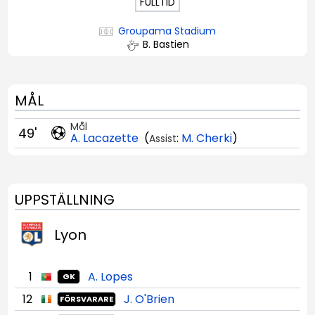
FULLTID
Groupama Stadium
B. Bastien
MÅL
Mål
49'
A. Lacazette
(
:
M. Cherki
)
Assist
UPPSTÄLLNING
Lyon
1
A. Lopes
GK
12
J. O'Brien
FÖRSVARARE