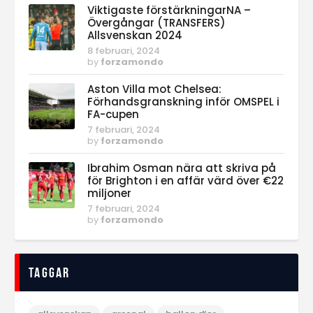
Viktigaste förstärkningarNA –
Övergångar (TRANSFERS)
Allsvenskan 2024
8 februari, 2024
by
forzamondo
Aston Villa mot Chelsea:
Förhandsgranskning inför OMSPEL i
FA-cupen
7 februari, 2024
by
forzamondo
Ibrahim Osman nära att skriva på
för Brighton i en affär värd över €22
miljoner
7 februari, 2024
by
forzamondo
Taggar