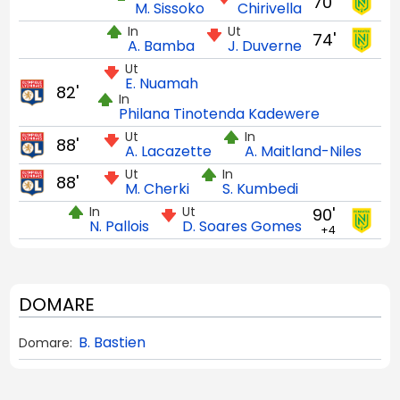
70'
M. Sissoko
Chirivella
In
Ut
74'
A. Bamba
J. Duverne
Ut
E. Nuamah
82'
In
Philana Tinotenda Kadewere
Ut
In
88'
A. Lacazette
A. Maitland-Niles
Ut
In
88'
M. Cherki
S. Kumbedi
In
Ut
90'
N. Pallois
D. Soares Gomes
+4
DOMARE
B. Bastien
Domare: