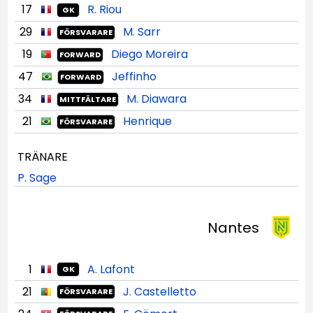
17
R. Riou
GK
29
M. Sarr
FÖRSVARARE
19
Diego Moreira
FORWARD
47
Jeffinho
FORWARD
34
M. Diawara
MITTFÄLTARE
21
Henrique
FÖRSVARARE
TRÄNARE
P. Sage
Nantes
1
A. Lafont
GK
21
J. Castelletto
FÖRSVARARE