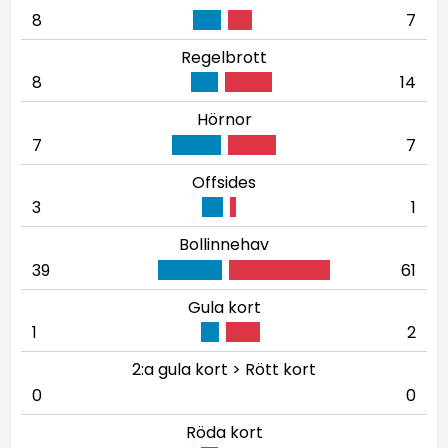
8
7
Regelbrott
8
14
Hörnor
7
7
Offsides
3
1
Bollinnehav
39
61
Gula kort
1
2
2:a gula kort > Rött kort
0
0
Röda kort