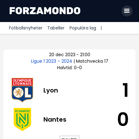
Fotbollsnyheter
Tabeller
Populära lag
Allsvenskan
20 dec 2023
-
21:00
Premier League
Ligue 1 2023 – 2024
| Matchvecka 17
Halvtid: 0-0
La Liga
Bundesliga
1
Lyon
Serie A
Ligue 1
0
Nantes