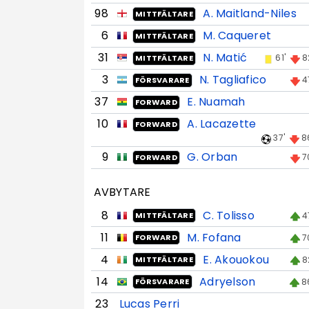
98
A. Maitland-Niles
MITTFÄLTARE
6
M. Caqueret
MITTFÄLTARE
31
N. Matić
61'
8
MITTFÄLTARE
3
N. Tagliafico
4
FÖRSVARARE
37
E. Nuamah
FORWARD
10
A. Lacazette
FORWARD
37'
8
9
G. Orban
7
FORWARD
AVBYTARE
8
C. Tolisso
4
MITTFÄLTARE
11
M. Fofana
7
FORWARD
4
E. Akouokou
8
MITTFÄLTARE
14
Adryelson
8
FÖRSVARARE
23
Lucas Perri