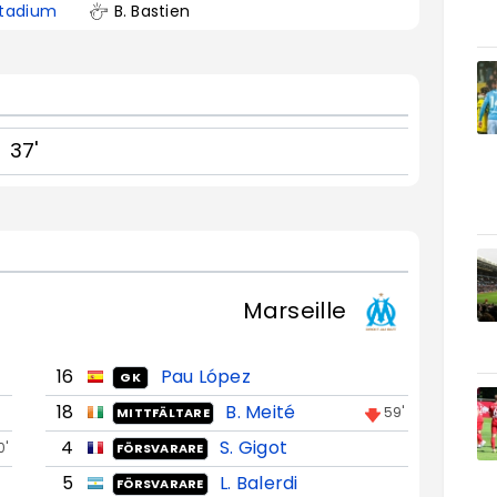
tadium
B. Bastien
37'
Marseille
16
Pau López
GK
18
B. Meité
59'
MITTFÄLTARE
4
S. Gigot
0'
FÖRSVARARE
5
L. Balerdi
FÖRSVARARE