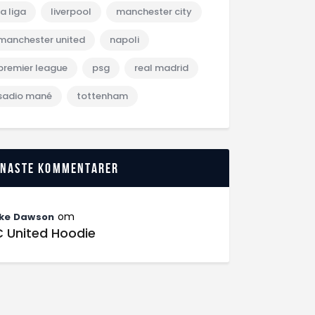
la liga
liverpool
manchester city
manchester united
napoli
premier league
psg
real madrid
sadio mané
tottenham
enaste kommentarer
om
ke Dawson
C United Hoodie