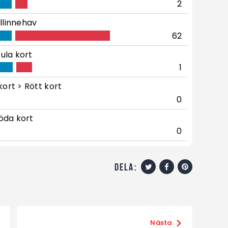
2
llinnehav
62
ula kort
1
kort > Rött kort
0
öda kort
0
dela:
Nästa