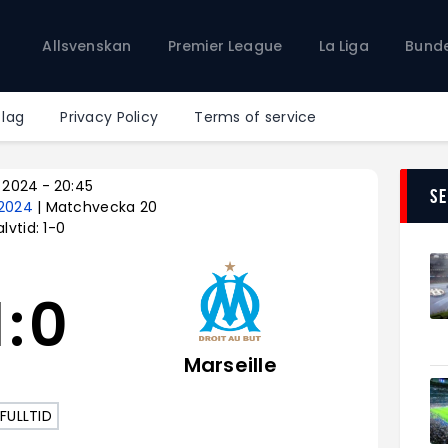
Allsvenskan
Allsvenskan
Premier League
La Liga
Bunde
Premier League
La Liga
Bundesliga
 lag
Privacy Policy
Terms of service
Serie A
Ligue 1
 2024
-
20:45
S
 2024
| Matchvecka 20
lvtid: 1-0
1
:
0
Marseille
FULLTID