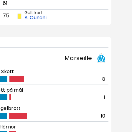
61'
Gult kort
75'
A. Ounahi
Marseille
Skott
8
tt på mål
1
gelbrott
10
Hörnor