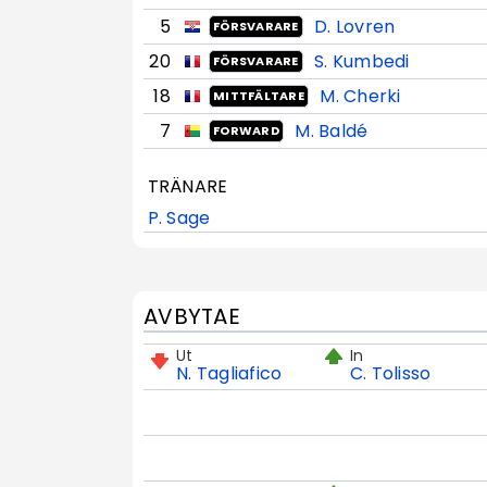
5
D. Lovren
FÖRSVARARE
20
S. Kumbedi
FÖRSVARARE
18
M. Cherki
MITTFÄLTARE
7
M. Baldé
FORWARD
TRÄNARE
P. Sage
AVBYTAE
Ut
In
N. Tagliafico
C. Tolisso