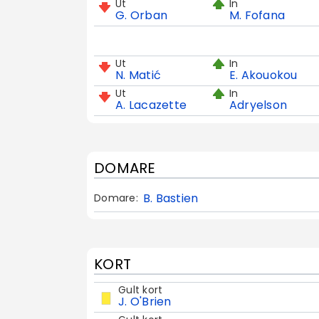
Ut
In
G. Orban
M. Fofana
Ut
In
N. Matić
E. Akouokou
Ut
In
A. Lacazette
Adryelson
DOMARE
B. Bastien
Domare:
KORT
Gult kort
J. O'Brien