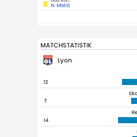
Gult kort
N. Matić
MATCHSTATISTIK
Lyon
12
Sko
7
Re
14