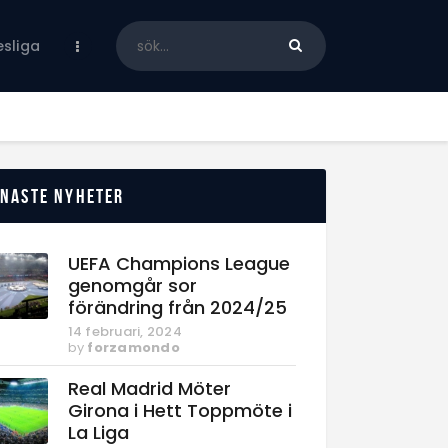
sliga
enaste nyheter
UEFA Champions League
genomgår sor
förändring från 2024/25
14 februari, 2024
by
forzamondo
Real Madrid Möter
Girona i Hett Toppmöte i
La Liga