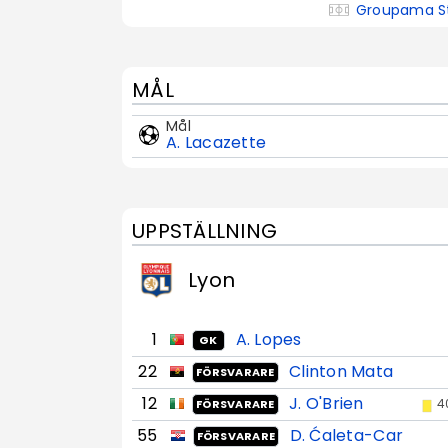
Groupama S
MÅL
Mål
A. Lacazette
UPPSTÄLLNING
Lyon
1
A. Lopes
GK
22
Clinton Mata
FÖRSVARARE
12
J. O'Brien
4
FÖRSVARARE
55
D. Ćaleta-Car
FÖRSVARARE