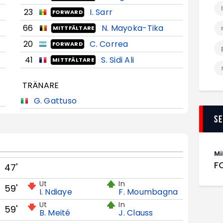
23
I. Sarr
FORWARD
66
N. Mayoka-Tika
MITTFÄLTARE
20
C. Correa
FORWARD
41
S. Sidi Ali
MITTFÄLTARE
TRÄNARE
G. Gattuso
S
Mi
F
47'
Ut
In
59'
I. Ndiaye
F. Moumbagna
Ut
In
59'
B. Meité
J. Clauss