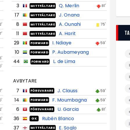
3
Q. Merlin
81'
MITTFÄLTARE
17
J. Onana
MITTFÄLTARE
8
A. Ounahi
2'
75'
MITTFÄLTARE
T
11
A. Harit
7'
MITTFÄLTARE
29
I. Ndiaye
59'
FORWARD
10
P. Aubameyang
FORWARD
6'
44
L. de Lima
FORWARD
0'
AVBYTARE
7
J. Clauss
7'
59'
FÖRSVARARE
14
F. Moumbagna
0'
59'
FORWARD
6
U. Garcia
2'
81'
FÖRSVARARE
36
Rubén Blanco
6'
GK
37
E. Soglo
MITTFÄLTARE