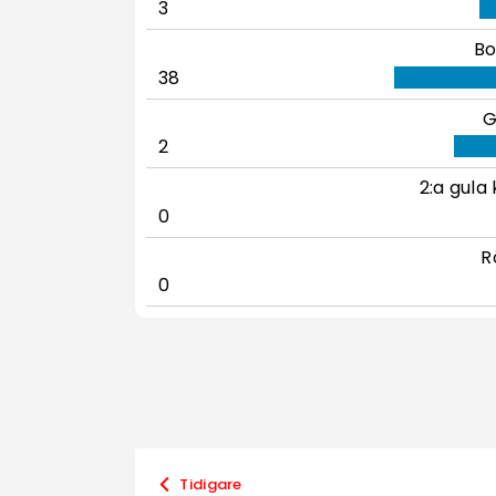
3
Bo
38
G
2
2:a gula 
0
R
0
Tidigare