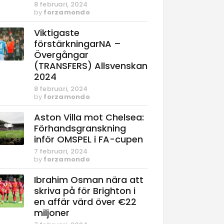
8 februari, 2024
by
forzamondo
Viktigaste
förstärkningarNA –
Övergångar
(TRANSFERS) Allsvenskan
2024
8 februari, 2024
by
forzamondo
Aston Villa mot Chelsea:
Förhandsgranskning
inför OMSPEL i FA-cupen
7 februari, 2024
by
forzamondo
Ibrahim Osman nära att
skriva på för Brighton i
en affär värd över €22
miljoner