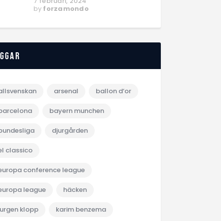
7 februari, 2024
by
forzamondo
aggar
allsvenskan
arsenal
ballon d‘or
barcelona
bayern munchen
bundesliga
djurgården
el classico
europa conference league
europa league
häcken
jurgen klopp
karim benzema