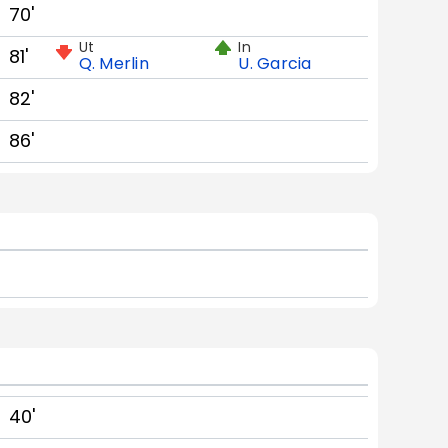
70'
Ut
In
81'
Q. Merlin
U. Garcia
82'
86'
40'