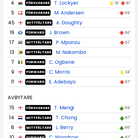
4
T. Lockyer
19'
81'
FÖRSVARARE
5
M. Andersen
59'
FÖRSVARARE
45
A. Doughty
MITTFÄLTARE
19
J. Brown
66'
FORWARD
17
P. Mpanzu
67'
MITTFÄLTARE
13
M. Nakamba
MITTFÄLTARE
7
C. Ogbene
FORWARD
9
C. Morris
34'
FORWARD
11
E. Adebayo
67'
FORWARD
AVBYTARE
15
T. Mengi
59'
FÖRSVARARE
14
T. Chong
67'
MITTFÄLTARE
8
L. Berry
66'
MITTFÄLTARE
10
C. Woodrow
67'
FORWARD