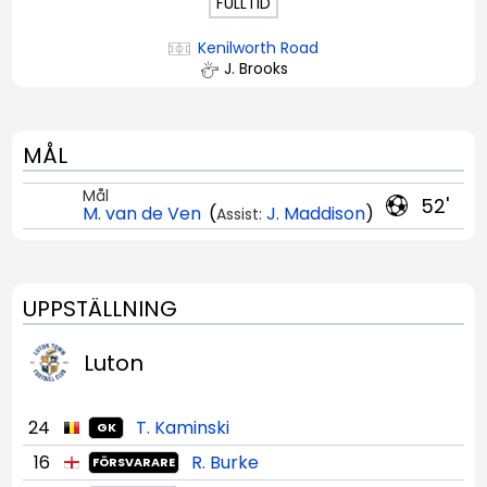
FULLTID
Kenilworth Road
J. Brooks
MÅL
Mål
52'
M. van de Ven
(
J. Maddison
)
Assist:
UPPSTÄLLNING
Luton
24
T. Kaminski
GK
16
R. Burke
FÖRSVARARE