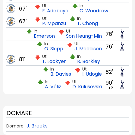
Ut
In
67'
E. Adebayo
C. Woodrow
Ut
In
67'
P. Mpanzu
T. Chong
In
Ut
76'
Emerson
Son Heung-Min
In
Ut
76'
O. Skipp
J. Maddison
Ut
In
81'
T. Lockyer
R. Barkley
In
Ut
82'
B. Davies
I. Udogie
In
Ut
90'
A. Véliz
D. Kulusevski
+2
DOMARE
J. Brooks
Domare: