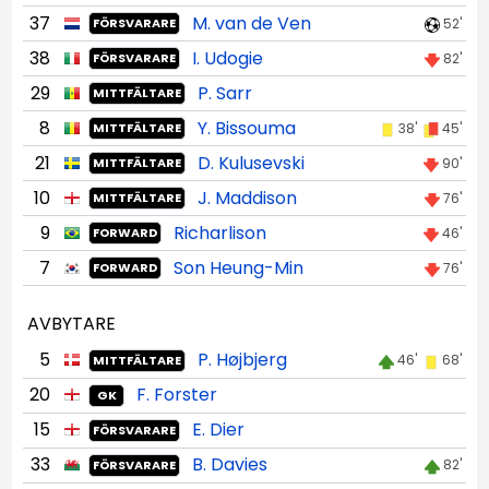
37
M. van de Ven
52'
FÖRSVARARE
38
I. Udogie
82'
FÖRSVARARE
29
P. Sarr
MITTFÄLTARE
8
Y. Bissouma
38'
45'
MITTFÄLTARE
21
D. Kulusevski
90'
MITTFÄLTARE
10
J. Maddison
76'
MITTFÄLTARE
9
Richarlison
46'
FORWARD
7
Son Heung-Min
76'
FORWARD
AVBYTARE
5
P. Højbjerg
46'
68'
MITTFÄLTARE
20
F. Forster
GK
15
E. Dier
FÖRSVARARE
33
B. Davies
82'
FÖRSVARARE