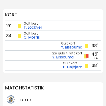
KORT
Gult kort
19'
T. Lockyer
Gult kort
34'
C. Morris
Gult kort
38'
Y. Bissouma
2:e gula > rött kort
45'
Y. Bissouma
+4
Gult kort
68'
P. Højbjerg
MATCHSTATISTIK
Luton