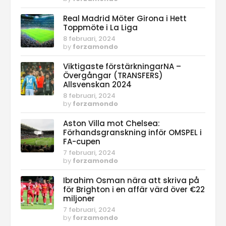
Real Madrid Möter Girona i Hett
Toppmöte i La Liga
8 februari, 2024
by
forzamondo
Viktigaste förstärkningarNA –
Övergångar (TRANSFERS)
Allsvenskan 2024
8 februari, 2024
by
forzamondo
Aston Villa mot Chelsea:
Förhandsgranskning inför OMSPEL i
FA-cupen
7 februari, 2024
by
forzamondo
Ibrahim Osman nära att skriva på
för Brighton i en affär värd över €22
miljoner
7 februari, 2024
by
forzamondo