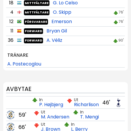
18
G. Lo Celso
MITTFÄLTARE
4
O. Skipp
76'
MITTFÄLTARE
12
Emerson
76'
FÖRSVARARE
11
Bryan Gil
FORWARD
36
A. Véliz
90'
FORWARD
TRÄNARE
A. Postecoglou
AVBYTAE
In
Ut
46'
P. Højbjerg
Richarlison
Ut
In
59'
M. Andersen
T. Mengi
Ut
In
66'
J. Brown
L. Berry