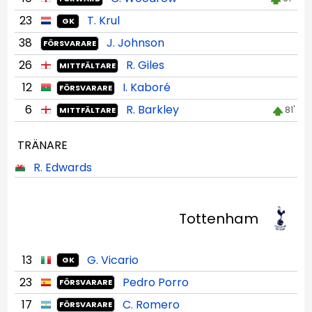
23
T. Krul
GK
38
J. Johnson
FÖRSVARARE
26
R. Giles
MITTFÄLTARE
12
I. Kaboré
FÖRSVARARE
6
R. Barkley
81'
MITTFÄLTARE
TRÄNARE
R. Edwards
Tottenham
13
G. Vicario
GK
23
Pedro Porro
FÖRSVARARE
17
C. Romero
FÖRSVARARE