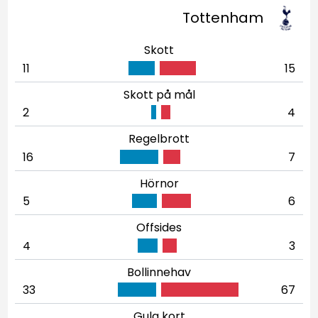
Tottenham
Skott
11
15
Skott på mål
2
4
Regelbrott
16
7
Hörnor
5
6
Offsides
4
3
Bollinnehav
33
67
Gula kort