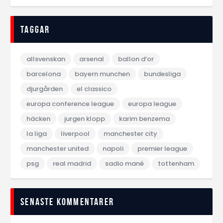
Taggar
allsvenskan
arsenal
ballon d‘or
barcelona
bayern munchen
bundesliga
djurgården
el classico
europa conference league
europa league
häcken
jurgen klopp
karim benzema
la liga
liverpool
manchester city
manchester united
napoli
premier league
psg
real madrid
sadio mané
tottenham
Senaste kommentarer