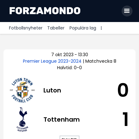
Fotbollsnyheter
Tabeller
Populära lag
Allsvenskan
7 okt 2023
-
13:30
Premier League
Premier League 2023-2024
| Matchvecka 8
Halvtid: 0-0
La Liga
Bundesliga
0
Luton
Serie A
Ligue 1
1
Tottenham