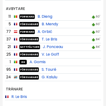
AVBYTARE
11
B. Dieng
60'
FORWARD
5
B. Mendy
60'
FÖRSVARARE
77
A. Grbić
60'
FORWARD
37
T. Le Bris
84'
FÖRSVARARE
21
J. Ponceau
84'
MITTFÄLTARE
25
V. Le Goff
FÖRSVARARE
1
A. Gomis
GK
95
S. Touré
FÖRSVARARE
24
G. Kalulu
FÖRSVARARE
TRÄNARE
R. Le Bris