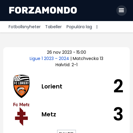
Fotbollsnyheter
Tabeller
Populära lag
Allsvenskan
26 nov 2023
-
15:00
Premier League
Ligue 1 2023 – 2024
| Matchvecka 13
Halvtid: 2-1
La Liga
Bundesliga
2
Lorient
Serie A
Ligue 1
3
Metz