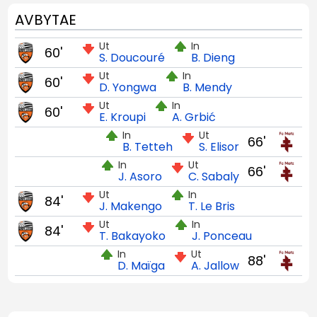
AVBYTAE
Ut
In
60'
S. Doucouré
B. Dieng
Ut
In
60'
D. Yongwa
B. Mendy
Ut
In
60'
E. Kroupi
A. Grbić
In
Ut
66'
B. Tetteh
S. Elisor
In
Ut
66'
J. Asoro
C. Sabaly
Ut
In
84'
J. Makengo
T. Le Bris
Ut
In
84'
T. Bakayoko
J. Ponceau
In
Ut
88'
D. Maïga
A. Jallow