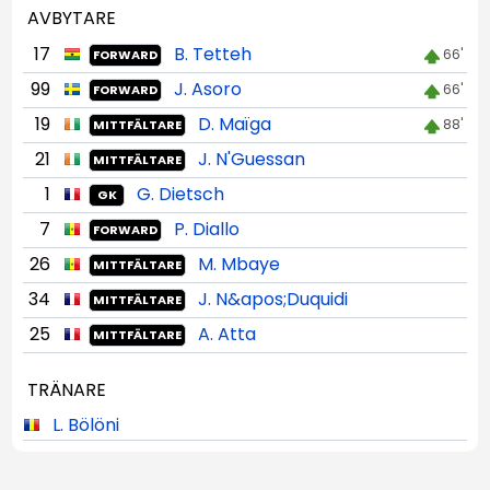
AVBYTARE
17
B. Tetteh
66'
FORWARD
99
J. Asoro
66'
FORWARD
19
D. Maïga
88'
MITTFÄLTARE
21
J. N'Guessan
MITTFÄLTARE
1
G. Dietsch
GK
7
P. Diallo
FORWARD
26
M. Mbaye
MITTFÄLTARE
34
J. N&apos;Duquidi
MITTFÄLTARE
25
A. Atta
MITTFÄLTARE
TRÄNARE
L. Bölöni