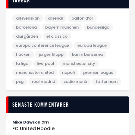
Taggar
allsvenskan
arsenal
ballon d‘or
barcelona
bayern munchen
bundesliga
djurgården
el classico
europa conference league
europa league
häcken
jurgen klopp
karim benzema
la liga
liverpool
manchester city
manchester united
napoli
premier league
psg
real madrid
sadio mané
tottenham
Senaste kommentarer
om
Mike Dawson
FC United Hoodie