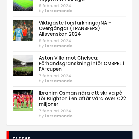
8 februari, 2024
by
forzamondo
Viktigaste förstärkningarNA –
Övergångar (TRANSFERS)
Allsvenskan 2024
8 februari, 2024
by
forzamondo
Aston Villa mot Chelsea:
Förhandsgranskning inför OMSPEL i
FA-cupen
7 februari, 2024
by
forzamondo
Ibrahim Osman nära att skriva på
för Brighton i en affär värd över €22
miljoner
7 februari, 2024
by
forzamondo