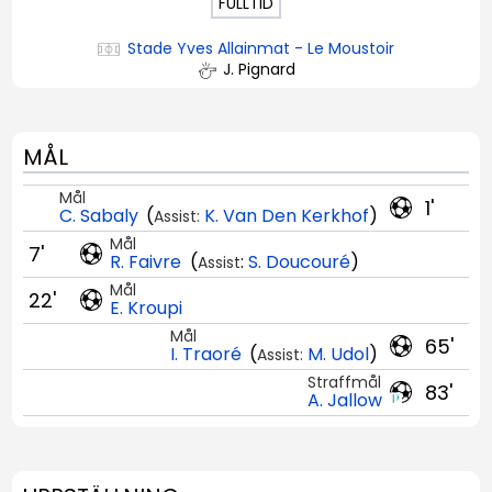
FULLTID
Stade Yves Allainmat - Le Moustoir
J. Pignard
MÅL
Mål
1'
C. Sabaly
(
K. Van Den Kerkhof
)
Assist:
Mål
7'
R. Faivre
(
:
S. Doucouré
)
Assist
Mål
22'
E. Kroupi
Mål
65'
I. Traoré
(
M. Udol
)
Assist:
Straffmål
83'
A. Jallow