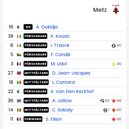
Metz
16
A. Oukidja
GK
39
K. Kouao
FÖRSVARARE
8
I. Traoré
65'
FÖRSVARARE
5
F. Candé
FÖRSVARARE
3
M. Udol
45'
FÖRSVARARE
27
D. Jean-Jacques
MITTFÄLTARE
18
L. Camara
MITTFÄLTARE
22
K. Van Den Kerkhof
FÖRSVARARE
36
A. Jallow
83'
88'
MITTFÄLTARE
14
C. Sabaly
1'
66'
MITTFÄLTARE
11
S. Elisor
66'
FORWARD