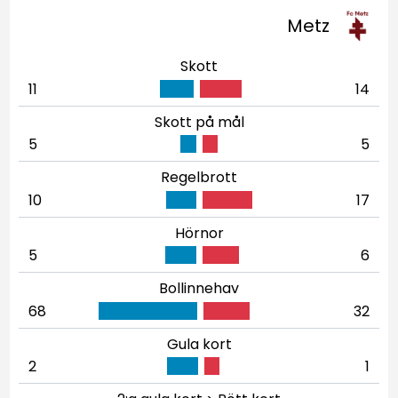
Metz
Skott
11
14
Skott på mål
5
5
Regelbrott
10
17
Hörnor
5
6
Bollinnehav
68
32
Gula kort
2
1