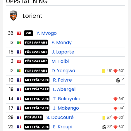
UPPSTÄLLNING
Lorient
38
Y. Mvogo
GK
13
F. Mendy
FÖRSVARARE
15
J. Laporte
FÖRSVARARE
3
M. Talbi
FÖRSVARARE
12
D. Yongwa
48'
60'
FÖRSVARARE
10
R. Faivre
7'
MITTFÄLTARE
19
L. Abergel
MITTFÄLTARE
14
T. Bakayoko
84'
MITTFÄLTARE
17
J. Makengo
84'
MITTFÄLTARE
29
S. Doucouré
57'
60'
FORWARD
22
E. Kroupi
22'
60'
MITTFÄLTARE