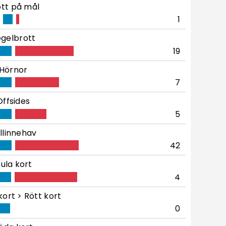
tt på mål
1
gelbrott
19
Hörnor
7
Offsides
5
llinnehav
42
ula kort
4
kort > Rött kort
0