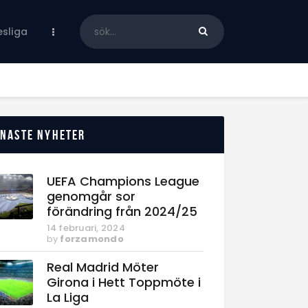
sliga
enaste nyheter
UEFA Champions League
genomgår sor
förändring från 2024/25
14 februari, 2024
by
forzamondo
Real Madrid Möter
Girona i Hett Toppmöte i
La Liga