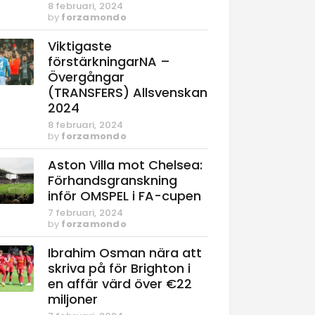
8 februari, 2024
by
forzamondo
Viktigaste
förstärkningarNA –
Övergångar
(TRANSFERS) Allsvenskan
2024
8 februari, 2024
by
forzamondo
Aston Villa mot Chelsea:
Förhandsgranskning
inför OMSPEL i FA-cupen
7 februari, 2024
by
forzamondo
Ibrahim Osman nära att
skriva på för Brighton i
en affär värd över €22
miljoner