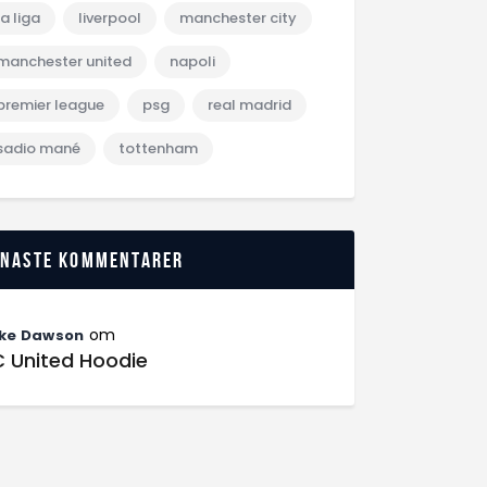
la liga
liverpool
manchester city
manchester united
napoli
premier league
psg
real madrid
sadio mané
tottenham
enaste kommentarer
om
ke Dawson
C United Hoodie