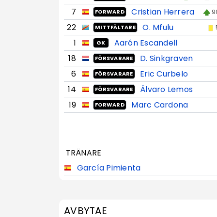
7
Cristian Herrera
9
FORWARD
22
O. Mfulu
MITTFÄLTARE
1
Aarón Escandell
GK
18
D. Sinkgraven
FÖRSVARARE
6
Eric Curbelo
FÖRSVARARE
14
Álvaro Lemos
FÖRSVARARE
19
Marc Cardona
FORWARD
TRÄNARE
García Pimienta
AVBYTAE