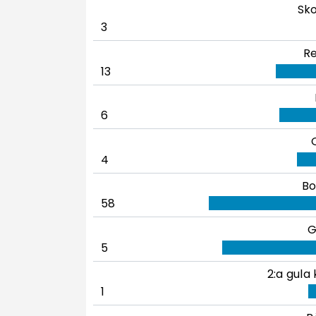
Sko
3
Re
13
6
4
Bo
58
G
5
2:a gula 
1