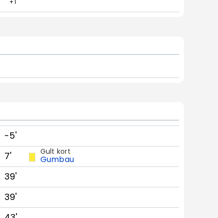
+1
-5'
Gult kort
7'
Gumbau
39'
39'
43'