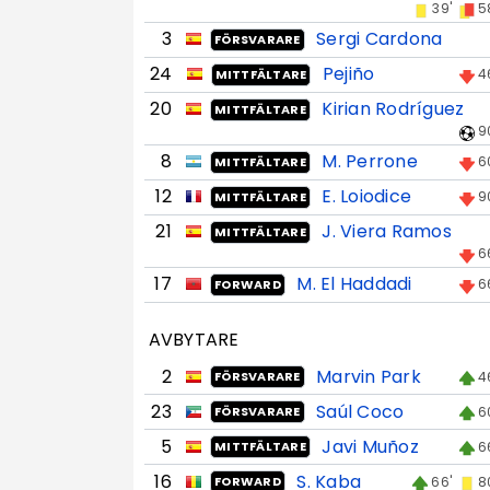
39'
5
3
Sergi Cardona
FÖRSVARARE
24
Pejiño
4
MITTFÄLTARE
20
Kirian Rodríguez
MITTFÄLTARE
9
8
M. Perrone
6
MITTFÄLTARE
12
E. Loiodice
9
MITTFÄLTARE
21
J. Viera Ramos
MITTFÄLTARE
6
17
M. El Haddadi
6
FORWARD
AVBYTARE
2
Marvin Park
4
FÖRSVARARE
23
Saúl Coco
6
FÖRSVARARE
5
Javi Muñoz
6
MITTFÄLTARE
16
S. Kaba
66'
8
FORWARD