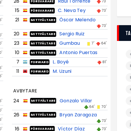
28
Raúl Torrente
73'
FÖRSVARARE
8'
15
C. Neva Tey
73'
FÖRSVARARE
21
Óscar Melendo
6'
MITTFÄLTARE
73'
T
20
Sergio Ruiz
MITTFÄLTARE
0'
23
Gumbau
0'
7'
64'
MITTFÄLTARE
10
Antonio Puertas
0'
MITTFÄLTARE
7
L. Boyé
81'
FORWARD
6'
11
M. Uzuni
FORWARD
6'
AVBYTARE
24
Gonzalo Villar
6'
MITTFÄLTARE
64'
70'
0'
26
Bryan Zaragoza
MITTFÄLTARE
6'
73'
16
Víctor Díaz
0'
73'
FÖRSVARARE