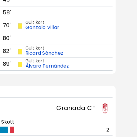
58'
Gult kort
70'
Gonzalo Villar
80'
Gult kort
82'
Ricard Sánchez
Gult kort
89'
Álvaro Fernández
Granada CF
Skott
2