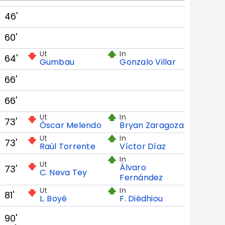
46'
60'
Ut
In
64'
Gumbau
Gonzalo Villar
66'
66'
Ut
In
73'
Óscar Melendo
Bryan Zaragoza
Ut
In
73'
Raúl Torrente
Víctor Díaz
In
Ut
Álvaro
73'
C. Neva Tey
Fernández
Ut
In
81'
L. Boyé
F. Diédhiou
90'