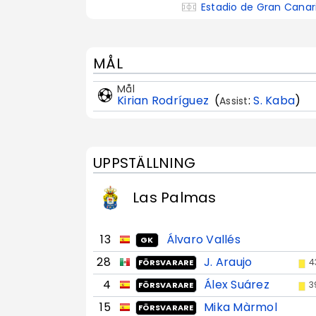
Estadio de Gran Canar
MÅL
Mål
Kirian Rodríguez
(
:
S. Kaba
)
Assist
UPPSTÄLLNING
Las Palmas
13
Álvaro Vallés
GK
28
J. Araujo
4
FÖRSVARARE
4
Álex Suárez
3
FÖRSVARARE
15
Mika Màrmol
FÖRSVARARE