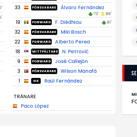
33
Álvaro Fernández
0'
FÖRSVARARE
73'
89'
5'
19
F. Diédhiou
81'
FORWARD
32
Miki Bosch
FÖRSVARARE
22
Alberto Perea
FORWARD
18
N. Petrović
MITTFÄLTARE
9
José Callejón
FORWARD
3
Wilson Manafá
FÖRSVARARE
S
1
Raúl Fernández
GK
Mi
TRÄNARE
F
Paco López