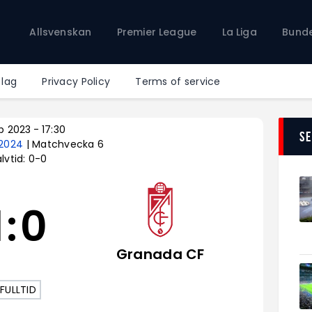
Allsvenskan
Allsvenskan
Premier League
La Liga
Bunde
Premier League
La Liga
Bundesliga
 lag
Privacy Policy
Terms of service
Serie A
Ligue 1
p 2023
-
17:30
S
-2024
| Matchvecka 6
lvtid: 0-0
1
:
0
Granada CF
FULLTID