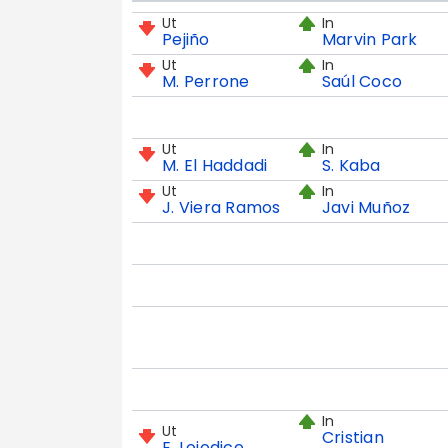
Ut
In
Pejiño
Marvin Park
Ut
In
M. Perrone
Saúl Coco
Ut
In
M. El Haddadi
S. Kaba
Ut
In
J. Viera Ramos
Javi Muñoz
In
Ut
Cristian
E. Loiodice