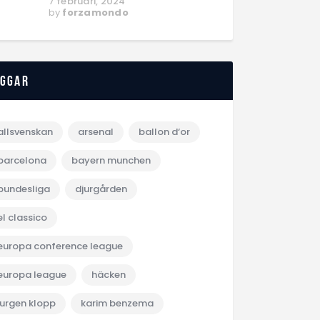
7 februari, 2024
by
forzamondo
aggar
allsvenskan
arsenal
ballon d‘or
barcelona
bayern munchen
bundesliga
djurgården
el classico
europa conference league
europa league
häcken
jurgen klopp
karim benzema