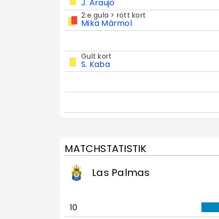
J. Araujo
2:e gula > rött kort
Mika Màrmol
Gult kort
S. Kaba
MATCHSTATISTIK
Las Palmas
10