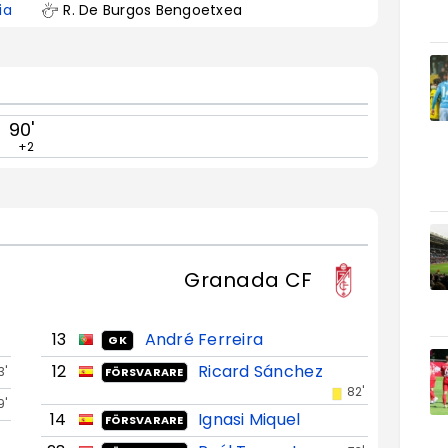
ia
R. De Burgos Bengoetxea
90'
+2
Granada CF
13
André Ferreira
GK
12
Ricard Sánchez
3'
FÖRSVARARE
82'
9'
14
Ignasi Miquel
FÖRSVARARE