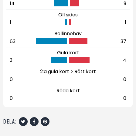
14
9
Offsides
1
1
Bollinnehav
63
37
Gula kort
3
4
2:a gula kort > Rött kort
0
0
Röda kort
0
0
dela: