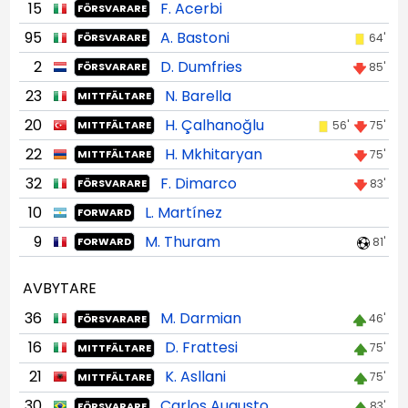
15
F. Acerbi
FÖRSVARARE
95
A. Bastoni
64'
FÖRSVARARE
2
D. Dumfries
85'
FÖRSVARARE
23
N. Barella
MITTFÄLTARE
20
H. Çalhanoğlu
56'
75'
MITTFÄLTARE
22
H. Mkhitaryan
75'
MITTFÄLTARE
32
F. Dimarco
83'
FÖRSVARARE
10
L. Martínez
FORWARD
9
M. Thuram
81'
FORWARD
AVBYTARE
36
M. Darmian
46'
FÖRSVARARE
16
D. Frattesi
75'
MITTFÄLTARE
21
K. Asllani
75'
MITTFÄLTARE
30
Carlos Augusto
83'
FÖRSVARARE