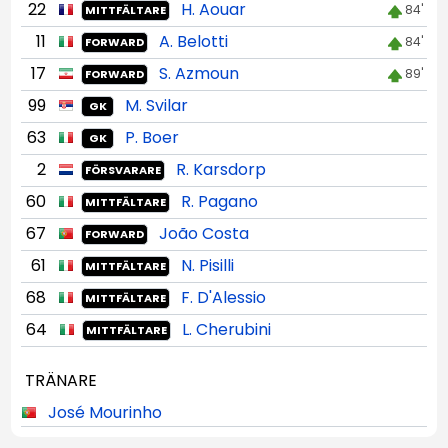
22
H. Aouar
84'
MITTFÄLTARE
11
A. Belotti
84'
FORWARD
17
S. Azmoun
89'
FORWARD
99
M. Svilar
GK
63
P. Boer
GK
2
R. Karsdorp
FÖRSVARARE
60
R. Pagano
MITTFÄLTARE
67
João Costa
FORWARD
61
N. Pisilli
MITTFÄLTARE
68
F. D'Alessio
MITTFÄLTARE
64
L. Cherubini
MITTFÄLTARE
TRÄNARE
José Mourinho