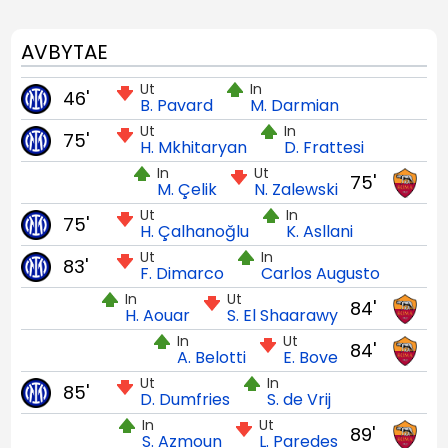
AVBYTAE
Ut
In
46'
B. Pavard
M. Darmian
Ut
In
75'
H. Mkhitaryan
D. Frattesi
In
Ut
75'
M. Çelik
N. Zalewski
Ut
In
75'
H. Çalhanoğlu
K. Asllani
Ut
In
83'
F. Dimarco
Carlos Augusto
In
Ut
84'
H. Aouar
S. El Shaarawy
In
Ut
84'
A. Belotti
E. Bove
Ut
In
85'
D. Dumfries
S. de Vrij
In
Ut
89'
S. Azmoun
L. Paredes