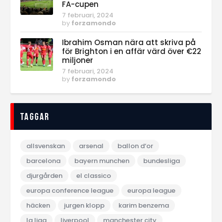
FA-cupen
7 februari, 2024
by
forzamondo
Ibrahim Osman nära att skriva på
för Brighton i en affär värd över €22
miljoner
7 februari, 2024
by
forzamondo
Taggar
allsvenskan
arsenal
ballon d‘or
barcelona
bayern munchen
bundesliga
djurgården
el classico
europa conference league
europa league
häcken
jurgen klopp
karim benzema
la liga
liverpool
manchester city