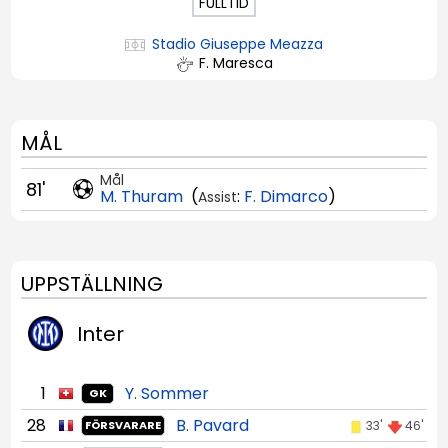
FULLTID
Stadio Giuseppe Meazza
F. Maresca
MÅL
Mål
81'
M. Thuram
(
:
F. Dimarco
)
Assist
UPPSTÄLLNING
Inter
1
Y. Sommer
GK
28
B. Pavard
33'
46'
FÖRSVARARE