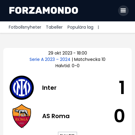
Fotbollsnyheter
Tabeller
Populära lag
Allsvenskan
29 okt 2023
-
18:00
Premier League
Serie A 2023 – 2024
| Matchvecka 10
Halvtid: 0-0
La Liga
Bundesliga
1
Inter
Serie A
Ligue 1
0
AS Roma