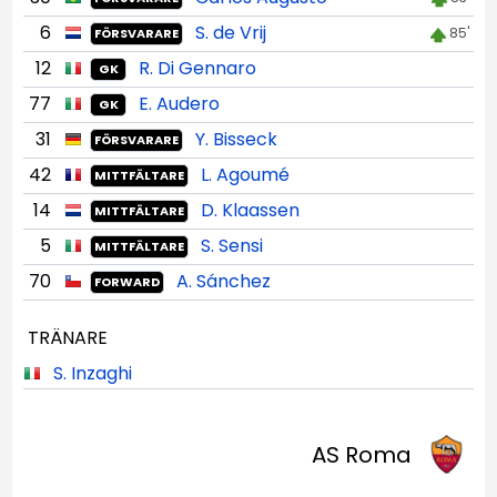
6
S. de Vrij
85'
FÖRSVARARE
12
R. Di Gennaro
GK
77
E. Audero
GK
31
Y. Bisseck
FÖRSVARARE
42
L. Agoumé
MITTFÄLTARE
14
D. Klaassen
MITTFÄLTARE
5
S. Sensi
MITTFÄLTARE
70
A. Sánchez
FORWARD
TRÄNARE
S. Inzaghi
AS Roma