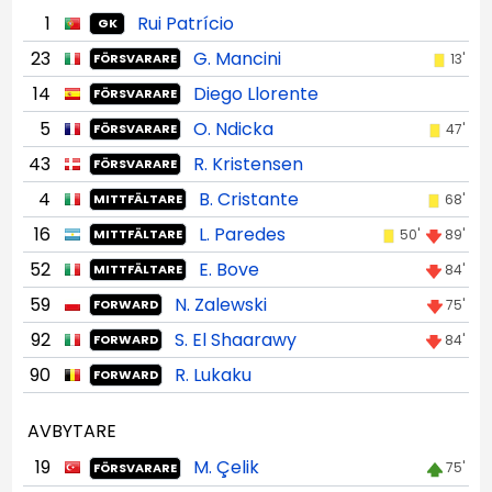
1
Rui Patrício
GK
23
G. Mancini
13'
FÖRSVARARE
14
Diego Llorente
FÖRSVARARE
5
O. Ndicka
47'
FÖRSVARARE
43
R. Kristensen
FÖRSVARARE
4
B. Cristante
68'
MITTFÄLTARE
16
L. Paredes
50'
89'
MITTFÄLTARE
52
E. Bove
84'
MITTFÄLTARE
59
N. Zalewski
75'
FORWARD
92
S. El Shaarawy
84'
FORWARD
90
R. Lukaku
FORWARD
AVBYTARE
19
M. Çelik
75'
FÖRSVARARE