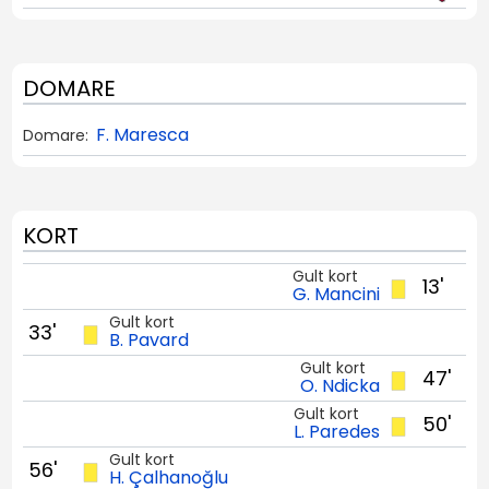
DOMARE
F. Maresca
Domare:
KORT
Gult kort
13'
G. Mancini
Gult kort
33'
B. Pavard
Gult kort
47'
O. Ndicka
Gult kort
50'
L. Paredes
Gult kort
56'
H. Çalhanoğlu