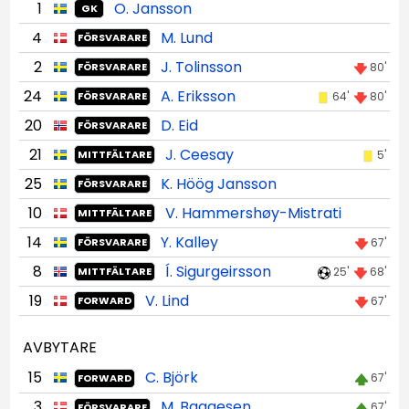
1
O. Jansson
GK
4
M. Lund
FÖRSVARARE
2
J. Tolinsson
80'
FÖRSVARARE
24
A. Eriksson
64'
80'
FÖRSVARARE
20
D. Eid
FÖRSVARARE
21
J. Ceesay
5'
MITTFÄLTARE
25
K. Höög Jansson
FÖRSVARARE
10
V. Hammershøy-Mistrati
MITTFÄLTARE
14
Y. Kalley
67'
FÖRSVARARE
8
Í. Sigurgeirsson
25'
68'
MITTFÄLTARE
19
V. Lind
67'
FORWARD
AVBYTARE
15
C. Björk
67'
FORWARD
3
M. Baggesen
67'
FÖRSVARARE