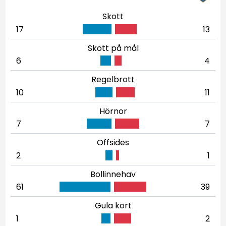
Skott
17
13
Skott på mål
6
4
Regelbrott
10
11
Hörnor
7
7
Offsides
2
1
Bollinnehav
61
39
Gula kort
1
2