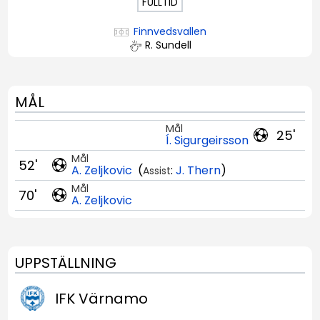
FULLTID
Finnvedsvallen
R. Sundell
MÅL
Mål
25'
Í. Sigurgeirsson
Mål
52'
A. Zeljkovic
(
:
J. Thern
)
Assist
Mål
70'
A. Zeljkovic
UPPSTÄLLNING
IFK Värnamo