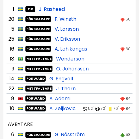
1
J. Rasheed
GK
20
F. Winsth
58'
FÖRSVARARE
5
V. Larsson
FÖRSVARARE
25
V. Eriksson
FÖRSVARARE
16
A. Lohikangas
68'
FÖRSVARARE
18
Wenderson
MITTFÄLTARE
9
O. Johansson
MITTFÄLTARE
14
G. Engvall
FORWARD
22
J. Thern
MITTFÄLTARE
8
A. Ademi
84'
FORWARD
10
A. Zeljkovic
52'
70'
76'
84'
FORWARD
AVBYTARE
6
G. Näsström
58'
FÖRSVARARE