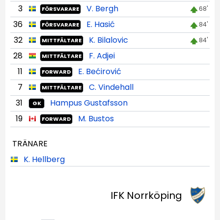
3
V. Bergh
68'
FÖRSVARARE
36
E. Hasić
84'
FÖRSVARARE
32
K. Bilalovic
84'
MITTFÄLTARE
28
F. Adjei
MITTFÄLTARE
11
E. Bećirović
FORWARD
7
C. Vindehall
MITTFÄLTARE
31
Hampus Gustafsson
GK
19
M. Bustos
FORWARD
TRÄNARE
K. Hellberg
IFK Norrköping