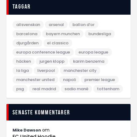
Taggar
allsvenskan
arsenal
ballon d‘or
barcelona
bayern munchen
bundesliga
djurgården
el classico
europa conference league
europa league
häcken
jurgen klopp
karim benzema
la liga
liverpool
manchester city
manchester united
napoli
premier league
psg
real madrid
sadio mané
tottenham
Senaste kommentarer
om
Mike Dawson
FC United Hoodie