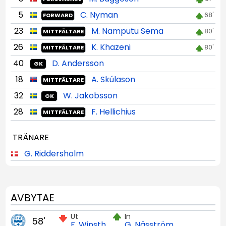
5
C. Nyman
68'
FORWARD
23
M. Namputu Sema
80'
MITTFÄLTARE
26
K. Khazeni
80'
MITTFÄLTARE
40
D. Andersson
GK
18
A. Skúlason
MITTFÄLTARE
32
W. Jakobsson
GK
28
F. Hellichius
MITTFÄLTARE
TRÄNARE
G. Riddersholm
AVBYTAE
Ut
In
58'
F. Winsth
G. Näsström