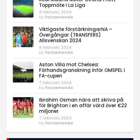
Toppmöte i La Liga
8 februari, 2024
by
forzamondo
Viktigaste förstärkningarNA –
Övergångar (TRANSFERS)
Allsvenskan 2024
8 februari, 2024
by
forzamondo
Aston Villa mot Chelsea:
Förhandsgranskning inför OMSPEL i
FA-cupen
7 februari, 2024
by
forzamondo
Ibrahim Osman nära att skriva på
för Brighton i en affär värd över €22
miljoner
7 februari, 2024
by
forzamondo