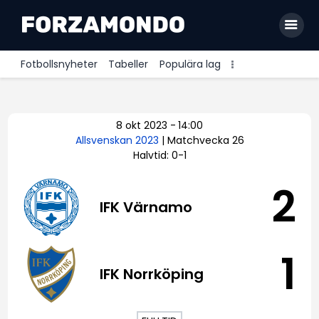
Fotbollsnyheter
Tabeller
Populära lag
Allsvenskan
8 okt 2023
-
14:00
Premier League
Allsvenskan 2023
| Matchvecka 26
Halvtid: 0-1
La Liga
Bundesliga
2
IFK Värnamo
Serie A
Ligue 1
1
IFK Norrköping