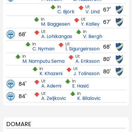
In
Ut
67'
C. Björk
V. Lind
In
Ut
67'
M. Baggesen
Y. Kalley
Ut
In
68'
A. Lohikangas
V. Bergh
In
Ut
68'
C. Nyman
Í. Sigurgeirsson
In
Ut
80'
M. Namputu Sema
A. Eriksson
In
Ut
80'
K. Khazeni
J. Tolinsson
Ut
In
84'
A. Ademi
E. Hasić
Ut
In
84'
A. Zeljkovic
K. Bilalovic
DOMARE