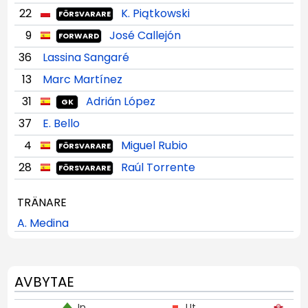
22
K. Piątkowski
FÖRSVARARE
9
José Callejón
FORWARD
36
Lassina Sangaré
13
Marc Martínez
31
Adrián López
GK
37
E. Bello
4
Miguel Rubio
FÖRSVARARE
28
Raúl Torrente
FÖRSVARARE
TRÄNARE
A. Medina
AVBYTAE
In
Ut