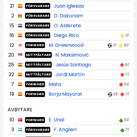
21
Juan Iglesias
FÖRSVARARE
2
D. Dakonam
FÖRSVARARE
15
O. Alderete
FÖRSVARARE
16
Diego Rico
13'
FÖRSVARARE
12
M. Greenwood
21'
90'
FORWARD
20
N. Maksimović
MITTFÄLTARE
25
Jesús Santiago
81'
MITTFÄLTARE
32
Jordi Martín
71'
MITTFÄLTARE
7
Mata
63'
FORWARD
19
Borja Mayoral
36'
71'
FORWARD
AVBYTARE
10
E. Ünal
63'
FORWARD
3
F. Angileri
71'
FÖRSVARARE