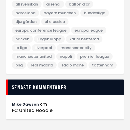
allsvenskan
arsenal
ballon d‘or
barcelona
bayern munchen
bundesliga
djurgården
el classico
europa conference league
europa league
häcken
jurgen klopp
karim benzema
la liga
liverpool
manchester city
manchester united
napoli
premier league
psg
real madrid
sadio mané
tottenham
Senaste kommentarer
om
Mike Dawson
FC United Hoodie