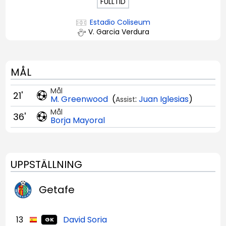
FULLTID
Estadio Coliseum
V. Garcia Verdura
MÅL
Mål
21'
M. Greenwood
(
:
Juan Iglesias
)
Assist
Mål
36'
Borja Mayoral
UPPSTÄLLNING
Getafe
13
David Soria
GK