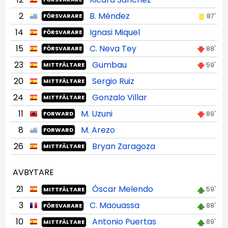
2
B. Méndez
87'
FÖRSVARARE
14
Ignasi Miquel
FÖRSVARARE
15
C. Neva Tey
88'
FÖRSVARARE
23
Gumbau
59'
MITTFÄLTARE
20
Sergio Ruiz
MITTFÄLTARE
24
Gonzalo Villar
MITTFÄLTARE
11
M. Uzuni
89'
FORWARD
8
M. Arezo
FORWARD
26
Bryan Zaragoza
MITTFÄLTARE
AVBYTARE
21
Óscar Melendo
59'
MITTFÄLTARE
3
C. Maouassa
88'
FÖRSVARARE
10
Antonio Puertas
89'
MITTFÄLTARE