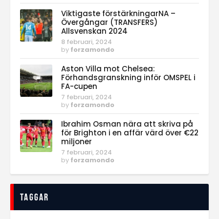
Viktigaste förstärkningarNA –
Övergångar (TRANSFERS)
Allsvenskan 2024
8 februari, 2024
by
forzamondo
Aston Villa mot Chelsea:
Förhandsgranskning inför OMSPEL i
FA-cupen
7 februari, 2024
by
forzamondo
Ibrahim Osman nära att skriva på
för Brighton i en affär värd över €22
miljoner
7 februari, 2024
by
forzamondo
Taggar