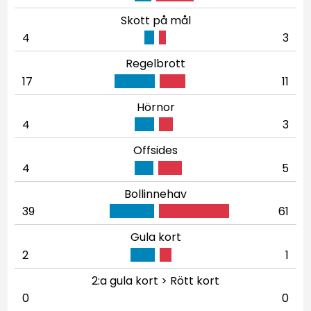
Skott på mål
4
3
Regelbrott
17
11
Hörnor
4
3
Offsides
4
5
Bollinnehav
39
61
Gula kort
2
1
2:a gula kort > Rött kort
0
0