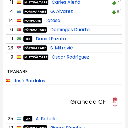
11
Carles Aleñá
71'
MITTFÄLTARE
4
G. Álvarez
81'
FÖRSVARARE
14
Latasa
FORWARD
6
Domingos Duarte
FÖRSVARARE
1
Daniel Fuzato
GK
23
S. Mitrović
FÖRSVARARE
9
Óscar Rodríguez
MITTFÄLTARE
TRÄNARE
José Bordalás
Granada CF
25
A. Batalla
GK
12
Ricard Sánchez
FÖRSVARARE