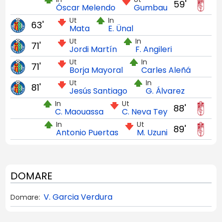
59'
Óscar Melendo
Gumbau
Ut
In
63'
Mata
E. Ünal
Ut
In
71'
Jordi Martín
F. Angileri
Ut
In
71'
Borja Mayoral
Carles Aleñá
Ut
In
81'
Jesús Santiago
G. Álvarez
In
Ut
88'
C. Maouassa
C. Neva Tey
In
Ut
89'
Antonio Puertas
M. Uzuni
DOMARE
V. Garcia Verdura
Domare: