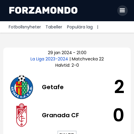
Fotbollsnyheter
Tabeller
Populära lag
Allsvenskan
29 jan 2024
-
21:00
Premier League
La Liga 2023-2024
| Matchvecka 22
Halvtid: 2-0
La Liga
Bundesliga
2
Getafe
Serie A
Ligue 1
0
Granada CF