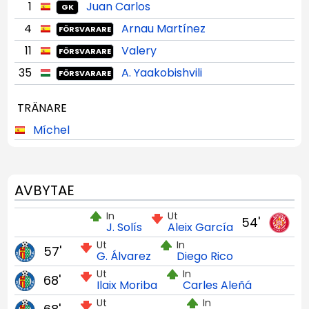
1
Juan Carlos
GK
4
Arnau Martínez
FÖRSVARARE
11
Valery
FÖRSVARARE
35
A. Yaakobishvili
FÖRSVARARE
TRÄNARE
Míchel
AVBYTAE
In
Ut
54'
J. Solís
Aleix García
Ut
In
57'
G. Álvarez
Diego Rico
Ut
In
68'
Ilaix Moriba
Carles Aleñá
Ut
In