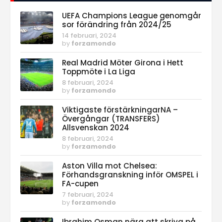
UEFA Champions League genomgår
sor förändring från 2024/25
14 februari, 2024
by
forzamondo
Real Madrid Möter Girona i Hett
Toppmöte i La Liga
8 februari, 2024
by
forzamondo
Viktigaste förstärkningarNA –
Övergångar (TRANSFERS)
Allsvenskan 2024
8 februari, 2024
by
forzamondo
Aston Villa mot Chelsea:
Förhandsgranskning inför OMSPEL i
FA-cupen
7 februari, 2024
by
forzamondo
Ibrahim Osman nära att skriva på