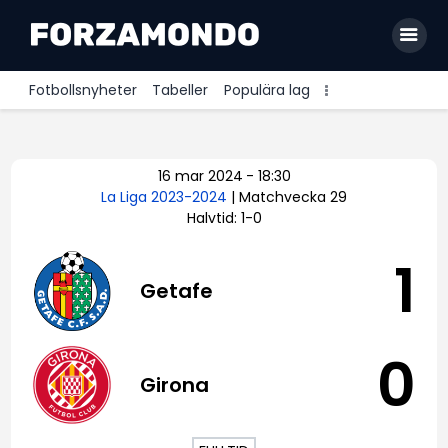
Fotbollsnyheter
Tabeller
Populära lag
Allsvenskan
16 mar 2024
-
18:30
Premier League
La Liga 2023-2024
| Matchvecka 29
Halvtid: 1-0
La Liga
Bundesliga
1
Getafe
Serie A
Ligue 1
0
Girona