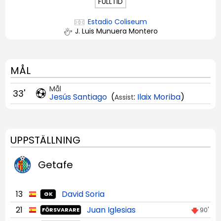
FULLTID
Estadio Coliseum
J. Luis Munuera Montero
MÅL
Mål
33'
Jesús Santiago
(
:
Ilaix Moriba
)
Assist
UPPSTÄLLNING
Getafe
13
David Soria
GK
21
Juan Iglesias
90'
FÖRSVARARE