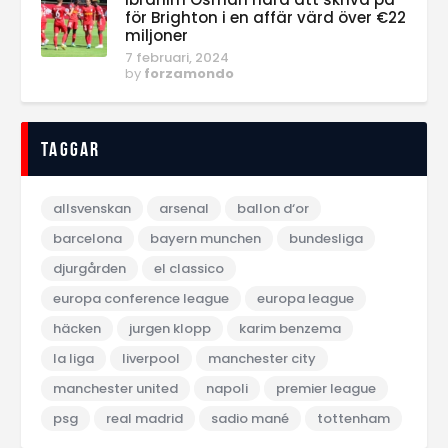
för Brighton i en affär värd över €22
miljoner
7 februari, 2024
by
forzamondo
Taggar
allsvenskan
arsenal
ballon d‘or
barcelona
bayern munchen
bundesliga
djurgården
el classico
europa conference league
europa league
häcken
jurgen klopp
karim benzema
la liga
liverpool
manchester city
manchester united
napoli
premier league
psg
real madrid
sadio mané
tottenham