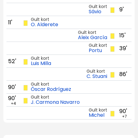
Gult kort
9'
Sávio
Gult kort
11'
O. Alderete
Gult kort
15'
Aleix García
Gult kort
39'
Portu
Gult kort
52'
Luis Milla
Gult kort
86'
C. Stuani
Gult kort
90'
Óscar Rodríguez
Gult kort
90'
J. Carmona Navarro
+4
Gult kort
90'
Michel
+7