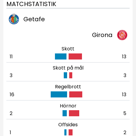
MATCHSTATISTIK
Getafe
Girona
Skott
11
13
Skott på mål
3
3
Regelbrott
16
13
Hörnor
2
5
Offsides
1
2