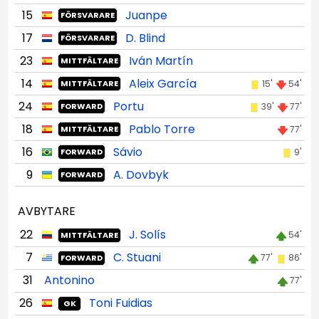
15
Juanpe
FÖRSVARARE
17
D. Blind
FÖRSVARARE
23
Iván Martín
MITTFÄLTARE
14
Aleix García
15'
54'
MITTFÄLTARE
24
Portu
39'
77'
FORWARD
18
Pablo Torre
77'
MITTFÄLTARE
16
Sávio
9'
FORWARD
9
A. Dovbyk
FORWARD
AVBYTARE
22
J. Solís
54'
MITTFÄLTARE
7
C. Stuani
77'
86'
FORWARD
31
Antonino
77'
26
Toni Fuidias
GK