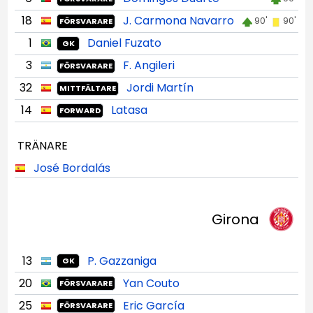
18
J. Carmona Navarro
90'
90'
FÖRSVARARE
1
Daniel Fuzato
GK
3
F. Angileri
FÖRSVARARE
32
Jordi Martín
MITTFÄLTARE
14
Latasa
FORWARD
TRÄNARE
José Bordalás
Girona
13
P. Gazzaniga
GK
20
Yan Couto
FÖRSVARARE
25
Eric García
FÖRSVARARE