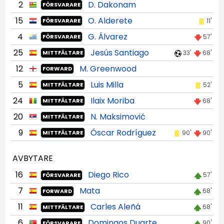
2
D. Dakonam
FÖRSVARARE
15
O. Alderete
11'
FÖRSVARARE
4
G. Álvarez
57'
FÖRSVARARE
25
Jesús Santiago
33'
68'
MITTFÄLTARE
12
M. Greenwood
FORWARD
5
Luis Milla
52'
MITTFÄLTARE
24
Ilaix Moriba
68'
MITTFÄLTARE
20
N. Maksimović
MITTFÄLTARE
9
Óscar Rodríguez
90'
90'
MITTFÄLTARE
AVBYTARE
16
Diego Rico
57'
FÖRSVARARE
7
Mata
68'
FORWARD
11
Carles Aleñá
68'
MITTFÄLTARE
6
Domingos Duarte
90'
FÖRSVARARE