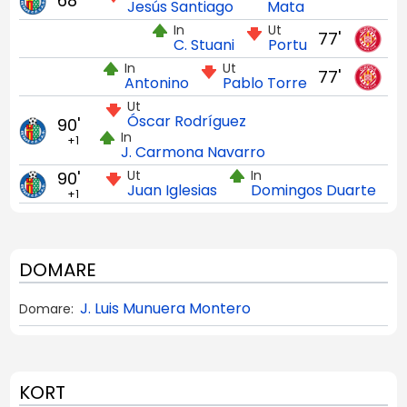
68'
Jesús Santiago
Mata
In
Ut
77'
C. Stuani
Portu
In
Ut
77'
Antonino
Pablo Torre
Ut
Óscar Rodríguez
90'
In
+1
J. Carmona Navarro
Ut
In
90'
Juan Iglesias
Domingos Duarte
+1
DOMARE
J. Luis Munuera Montero
Domare:
KORT