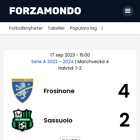
Fotbollsnyheter
Tabeller
Populära lag
Allsvenskan
17 sep 2023
-
15:00
Premier League
Serie A 2023 – 2024
| Matchvecka 4
Halvtid: 1-2
La Liga
Bundesliga
4
Frosinone
Serie A
Ligue 1
2
Sassuolo