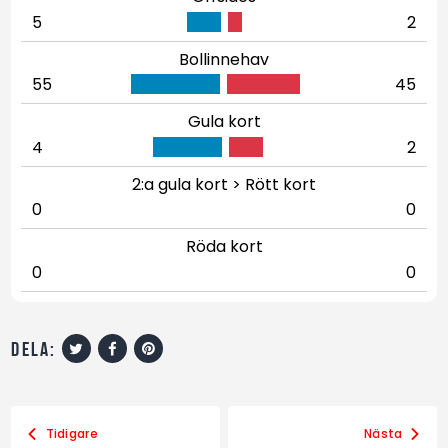
5
2
Bollinnehav
55
45
Gula kort
4
2
2:a gula kort > Rött kort
0
0
Röda kort
0
0
dela:
Tidigare
Nästa