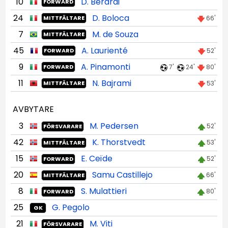
10
D. Berardi
FORWARD
24
D. Boloca
66'
MITTFÄLTARE
7
M. de Souza
MITTFÄLTARE
45
A. Laurienté
52'
FORWARD
9
A. Pinamonti
7'
24'
80'
FORWARD
11
N. Bajrami
53'
MITTFÄLTARE
AVBYTARE
3
M. Pedersen
52'
FÖRSVARARE
42
K. Thorstvedt
53'
MITTFÄLTARE
15
E. Ceïde
52'
FORWARD
20
Samu Castillejo
66'
MITTFÄLTARE
8
S. Mulattieri
80'
FORWARD
25
G. Pegolo
GK
21
M. Viti
FÖRSVARARE