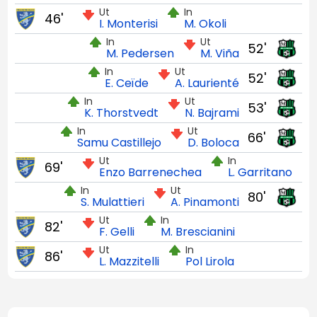
Ut
In
46'
I. Monterisi
M. Okoli
In
Ut
52'
M. Pedersen
M. Viña
In
Ut
52'
E. Ceïde
A. Laurienté
In
Ut
53'
K. Thorstvedt
N. Bajrami
In
Ut
66'
Samu Castillejo
D. Boloca
Ut
In
69'
Enzo Barrenechea
L. Garritano
In
Ut
80'
S. Mulattieri
A. Pinamonti
Ut
In
82'
F. Gelli
M. Brescianini
Ut
In
86'
L. Mazzitelli
Pol Lirola