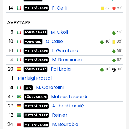
14
F. Gelli
82'
82'
MITTFÄLTARE
AVBYTARE
5
M. Okoli
46'
FÖRSVARARE
10
G. Caso
46'
80'
FORWARD
16
L. Garritano
69'
MITTFÄLTARE
4
M. Brescianini
82'
MITTFÄLTARE
20
Pol Lirola
86'
90'
FÖRSVARARE
1
Pierluigi Frattali
31
M. Cerofolini
GK
47
Mateus Lusuardi
FÖRSVARARE
27
A. Ibrahimović
MITTFÄLTARE
12
Reinier
MITTFÄLTARE
24
M. Bourabia
MITTFÄLTARE