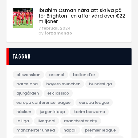
Ibrahim Osman nära att skriva på
för Brighton i en affär värd över €22
miljoner
7 februari, 2024
by
forzamondo
Taggar
allsvenskan
arsenal
ballon d‘or
barcelona
bayern munchen
bundesliga
djurgården
el classico
europa conference league
europa league
häcken
jurgen klopp
karim benzema
la liga
liverpool
manchester city
manchester united
napoli
premier league