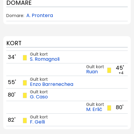
DOMARE
A. Prontera
Domare:
KORT
Gult kort
34'
S. Romagnoli
Gult kort
45'
Ruan
+4
Gult kort
55'
Enzo Barrenechea
Gult kort
80'
G. Caso
Gult kort
80'
M. Erlić
Gult kort
82'
F. Gelli