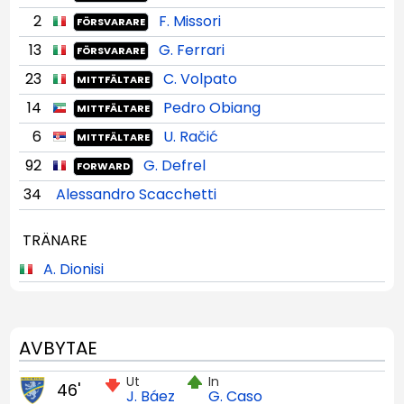
2
F. Missori
FÖRSVARARE
13
G. Ferrari
FÖRSVARARE
23
C. Volpato
MITTFÄLTARE
14
Pedro Obiang
MITTFÄLTARE
6
U. Račić
MITTFÄLTARE
92
G. Defrel
FORWARD
34
Alessandro Scacchetti
TRÄNARE
A. Dionisi
AVBYTAE
Ut
In
46'
J. Báez
G. Caso