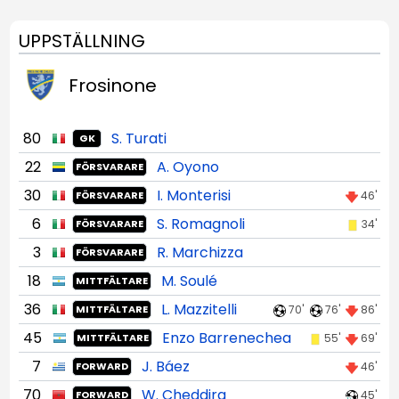
UPPSTÄLLNING
Frosinone
80
S. Turati
GK
22
A. Oyono
FÖRSVARARE
30
I. Monterisi
46'
FÖRSVARARE
6
S. Romagnoli
34'
FÖRSVARARE
3
R. Marchizza
FÖRSVARARE
18
M. Soulé
MITTFÄLTARE
36
L. Mazzitelli
70'
76'
86'
MITTFÄLTARE
45
Enzo Barrenechea
55'
69'
MITTFÄLTARE
7
J. Báez
46'
FORWARD
70
W. Cheddira
45'
FORWARD