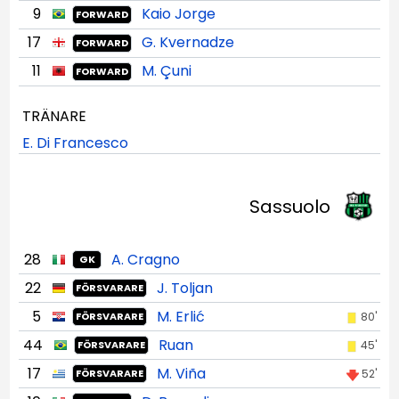
9
Kaio Jorge
FORWARD
17
G. Kvernadze
FORWARD
11
M. Çuni
FORWARD
TRÄNARE
E. Di Francesco
Sassuolo
28
A. Cragno
GK
22
J. Toljan
FÖRSVARARE
5
M. Erlić
80'
FÖRSVARARE
44
Ruan
45'
FÖRSVARARE
17
M. Viña
52'
FÖRSVARARE