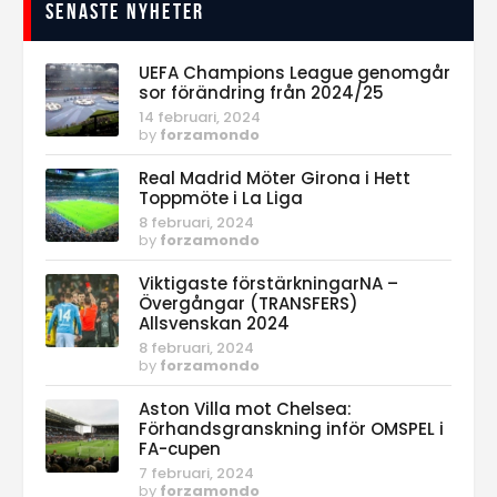
Senaste nyheter
UEFA Champions League genomgår
sor förändring från 2024/25
14 februari, 2024
by
forzamondo
Real Madrid Möter Girona i Hett
Toppmöte i La Liga
8 februari, 2024
by
forzamondo
Viktigaste förstärkningarNA –
Övergångar (TRANSFERS)
Allsvenskan 2024
8 februari, 2024
by
forzamondo
Aston Villa mot Chelsea:
Förhandsgranskning inför OMSPEL i
FA-cupen
7 februari, 2024
by
forzamondo