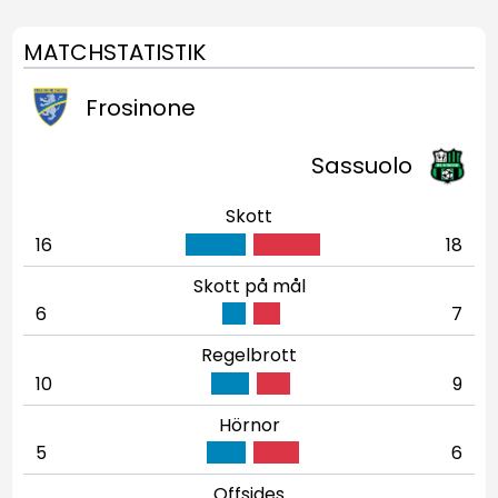
MATCHSTATISTIK
Frosinone
Sassuolo
Skott
16
18
Skott på mål
6
7
Regelbrott
10
9
Hörnor
5
6
Offsides