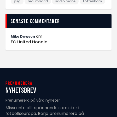
psg
real madrid
sadio mané
tottenham
Senaste kommentarer
om
Mike Dawson
FC United Hoodie
Prenumerera
Nyhetsbrev
Prenumerera på våra nyheter.
Missa inte allt spännande som sker i
fotbollseuropa. Börja prenumerera på