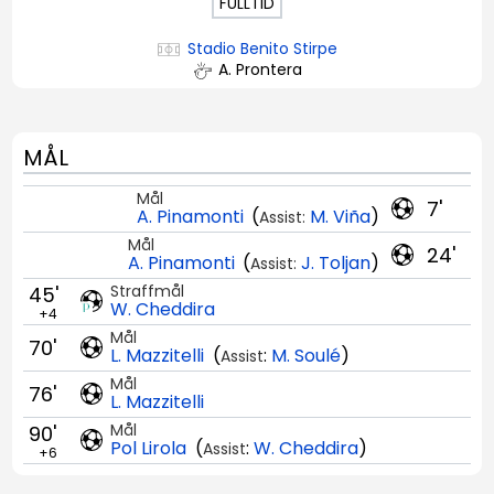
FULLTID
Stadio Benito Stirpe
A. Prontera
MÅL
Mål
7'
A. Pinamonti
(
M. Viña
)
Assist:
Mål
24'
A. Pinamonti
(
J. Toljan
)
Assist:
Straffmål
45'
W. Cheddira
+4
Mål
70'
L. Mazzitelli
(
:
M. Soulé
)
Assist
Mål
76'
L. Mazzitelli
Mål
90'
Pol Lirola
(
:
W. Cheddira
)
Assist
+6