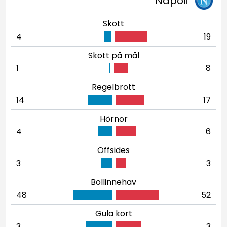
Napoli
Skott
4
19
Skott på mål
1
8
Regelbrott
14
17
Hörnor
4
6
Offsides
3
3
Bollinnehav
48
52
Gula kort
3
3