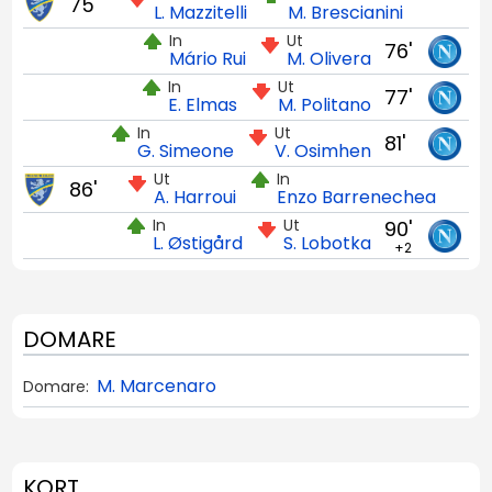
75'
L. Mazzitelli
M. Brescianini
In
Ut
76'
Mário Rui
M. Olivera
In
Ut
77'
E. Elmas
M. Politano
In
Ut
81'
G. Simeone
V. Osimhen
Ut
In
86'
A. Harroui
Enzo Barrenechea
In
Ut
90'
L. Østigård
S. Lobotka
+2
DOMARE
M. Marcenaro
Domare:
KORT