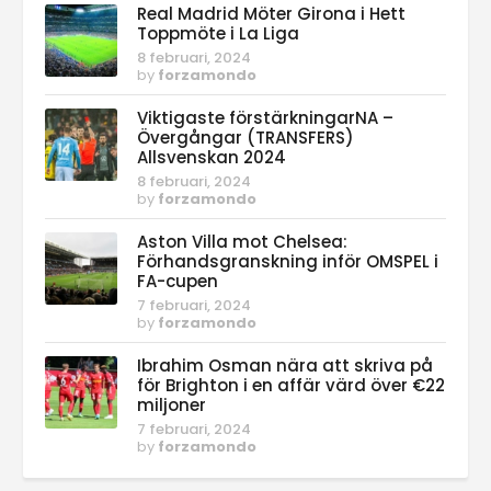
Real Madrid Möter Girona i Hett
Toppmöte i La Liga
8 februari, 2024
by
forzamondo
Viktigaste förstärkningarNA –
Övergångar (TRANSFERS)
Allsvenskan 2024
8 februari, 2024
by
forzamondo
Aston Villa mot Chelsea:
Förhandsgranskning inför OMSPEL i
FA-cupen
7 februari, 2024
by
forzamondo
Ibrahim Osman nära att skriva på
för Brighton i en affär värd över €22
miljoner
7 februari, 2024
by
forzamondo