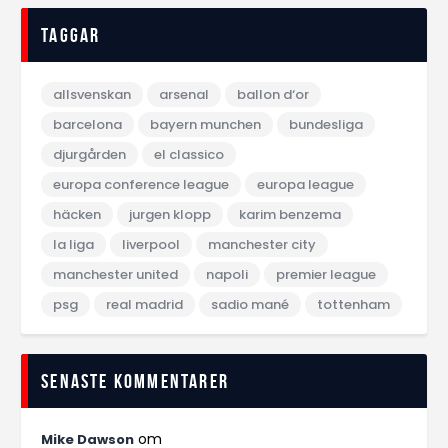
Taggar
allsvenskan
arsenal
ballon d‘or
barcelona
bayern munchen
bundesliga
djurgården
el classico
europa conference league
europa league
häcken
jurgen klopp
karim benzema
la liga
liverpool
manchester city
manchester united
napoli
premier league
psg
real madrid
sadio mané
tottenham
Senaste kommentarer
om
Mike Dawson