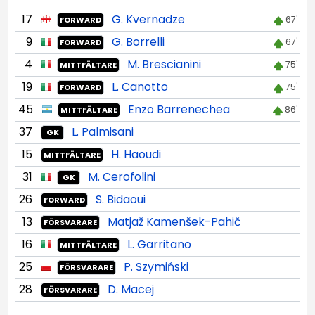
17
G. Kvernadze
67'
FORWARD
9
G. Borrelli
67'
FORWARD
4
M. Brescianini
75'
MITTFÄLTARE
19
L. Canotto
75'
FORWARD
45
Enzo Barrenechea
86'
MITTFÄLTARE
37
L. Palmisani
GK
15
H. Haoudi
MITTFÄLTARE
31
M. Cerofolini
GK
26
S. Bidaoui
FORWARD
13
Matjaž Kamenšek-Pahič
FÖRSVARARE
16
L. Garritano
MITTFÄLTARE
25
P. Szymiński
FÖRSVARARE
28
D. Macej
FÖRSVARARE