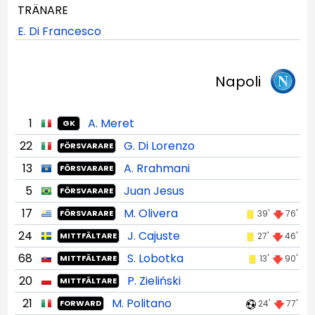
TRÄNARE
E. Di Francesco
Napoli
1
A. Meret
GK
22
G. Di Lorenzo
FÖRSVARARE
13
A. Rrahmani
FÖRSVARARE
5
Juan Jesus
FÖRSVARARE
17
M. Olivera
39'
76'
FÖRSVARARE
24
J. Cajuste
27'
46'
MITTFÄLTARE
68
S. Lobotka
13'
90'
MITTFÄLTARE
20
P. Zieliński
MITTFÄLTARE
21
M. Politano
24'
77'
FORWARD