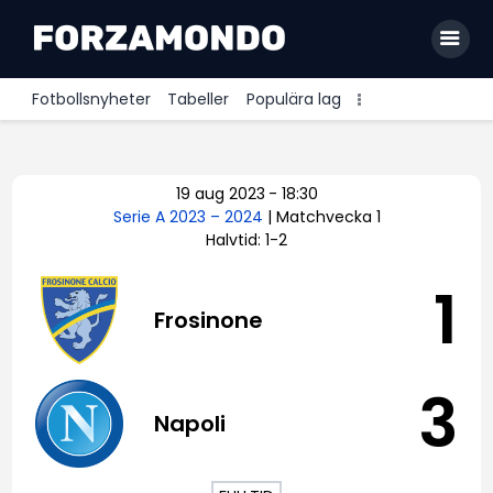
Fotbollsnyheter
Tabeller
Populära lag
Allsvenskan
19 aug 2023
-
18:30
Premier League
Serie A 2023 – 2024
| Matchvecka 1
Halvtid: 1-2
La Liga
Bundesliga
1
Frosinone
Serie A
Ligue 1
3
Napoli