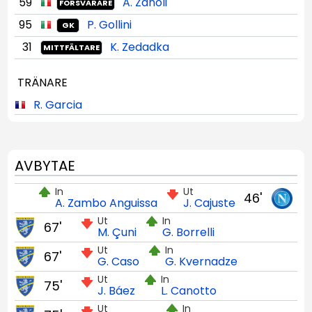
59
A. Zanoli
FÖRSVARARE
95
P. Gollini
GK
31
K. Zedadka
MITTFÄLTARE
TRÄNARE
R. Garcia
AVBYTAE
In
Ut
46'
A. Zambo Anguissa
J. Cajuste
Ut
In
67'
M. Çuni
G. Borrelli
Ut
In
67'
G. Caso
G. Kvernadze
Ut
In
75'
J. Báez
L. Canotto
Ut
In