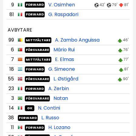
9
V. Osimhen
42'
79'
81'
FORWARD
81
G. Raspadori
FORWARD
AVBYTARE
99
A. Zambo Anguissa
46'
MITTFÄLTARE
6
Mário Rui
76'
FÖRSVARARE
7
E. Elmas
77'
MITTFÄLTARE
18
G. Simeone
81'
FORWARD
55
L. Østigård
90'
FÖRSVARARE
23
A. Zerbin
FORWARD
3
Natan
FÖRSVARARE
14
N. Contini
GK
38
L. Russo
FORWARD
11
H. Lozano
FORWARD