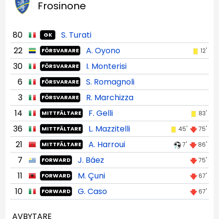
Frosinone
80
S. Turati
GK
22
A. Oyono
12'
FÖRSVARARE
30
I. Monterisi
FÖRSVARARE
6
S. Romagnoli
FÖRSVARARE
3
R. Marchizza
FÖRSVARARE
14
F. Gelli
83'
MITTFÄLTARE
36
L. Mazzitelli
45'
75'
MITTFÄLTARE
21
A. Harroui
7'
86'
MITTFÄLTARE
7
J. Báez
75'
FORWARD
11
M. Çuni
67'
FORWARD
10
G. Caso
67'
FORWARD
AVBYTARE