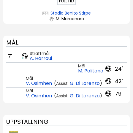
FULLTID
Stadio Benito Stirpe
M. Marcenaro
MÅL
Straffmål
7'
A. Harroui
Mål
24'
M. Politano
Mål
42'
V. Osimhen
(
G. Di Lorenzo
)
Assist:
Mål
79'
V. Osimhen
(
G. Di Lorenzo
)
Assist:
UPPSTÄLLNING