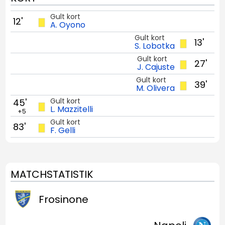
Gult kort
12'
A. Oyono
Gult kort
13'
S. Lobotka
Gult kort
27'
J. Cajuste
Gult kort
39'
M. Olivera
Gult kort
45'
L. Mazzitelli
+5
Gult kort
83'
F. Gelli
MATCHSTATISTIK
Frosinone