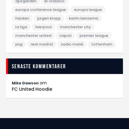
djurgården
el classico
europa conference league
europa league
häcken
jurgen klopp
karim benzema
la liga
liverpool
manchester city
manchester united
napoli
premier league
psg
real madrid
sadio mané
tottenham
Senaste kommentarer
om
Mike Dawson
FC United Hoodie