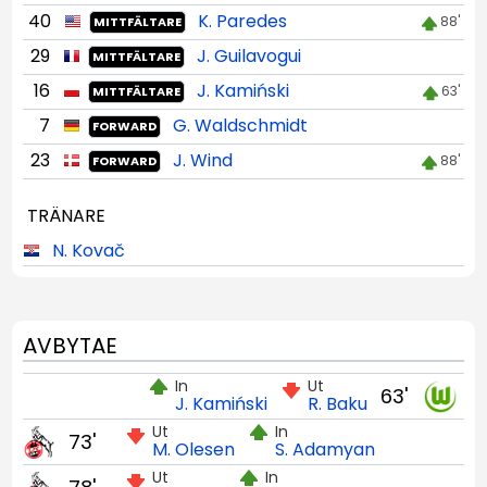
40
K. Paredes
88'
MITTFÄLTARE
29
J. Guilavogui
MITTFÄLTARE
16
J. Kamiński
63'
MITTFÄLTARE
7
G. Waldschmidt
FORWARD
23
J. Wind
88'
FORWARD
TRÄNARE
N. Kovač
AVBYTAE
In
Ut
63'
J. Kamiński
R. Baku
Ut
In
73'
M. Olesen
S. Adamyan
Ut
In