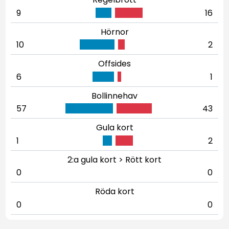
9
16
Hörnor
10
2
Offsides
6
1
Bollinnehav
57
43
Gula kort
1
2
2:a gula kort > Rött kort
0
0
Röda kort
0
0