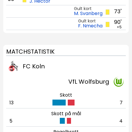
J. Hector
Gult kort
73'
M. Svanberg
Gult kort
90'
F. Nmecha
+5
MATCHSTATISTIK
FC Koln
VfL Wolfsburg
Skott
13
7
Skott på mål
5
4
Regelbrott