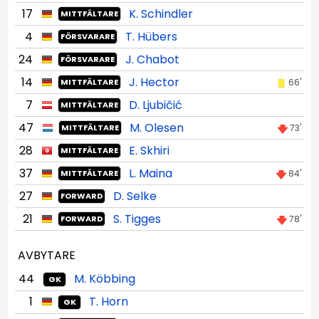
17
K. Schindler
MITTFÄLTARE
4
T. Hübers
FÖRSVARARE
24
J. Chabot
FÖRSVARARE
14
J. Hector
66'
MITTFÄLTARE
7
D. Ljubičić
MITTFÄLTARE
47
M. Olesen
73'
MITTFÄLTARE
28
E. Skhiri
MITTFÄLTARE
37
L. Maina
84'
MITTFÄLTARE
27
D. Selke
FORWARD
21
S. Tigges
78'
FORWARD
AVBYTARE
44
M. Köbbing
GK
1
T. Horn
GK