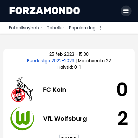
Fotbollsnyheter
Tabeller
Populära lag
Allsvenskan
25 feb 2023
-
15:30
Premier League
Bundesliga 2022-2023
| Matchvecka 22
Halvtid: 0-1
La Liga
Bundesliga
0
FC Koln
Serie A
Ligue 1
2
VfL Wolfsburg