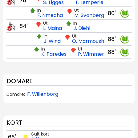
78'
S. Tigges
T. Lemperle
In
Ut
80'
F. Nmecha
M. Svanberg
Ut
In
84'
L. Maina
J. Diehl
In
Ut
88'
J. Wind
O. Marmoush
In
Ut
88'
K. Paredes
P. Wimmer
DOMARE
F. Willenborg
Domare:
KORT
Gult kort
66'