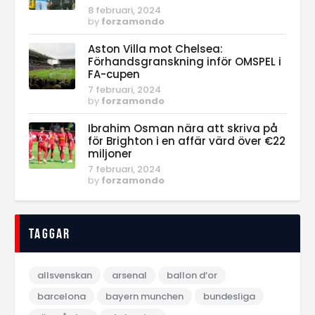
8 februari, 2024
by
forzamondo
Aston Villa mot Chelsea:
Förhandsgranskning inför OMSPEL i
FA-cupen
7 februari, 2024
by
forzamondo
Ibrahim Osman nära att skriva på
för Brighton i en affär värd över €22
miljoner
7 februari, 2024
by
forzamondo
Taggar
allsvenskan
arsenal
ballon d‘or
barcelona
bayern munchen
bundesliga