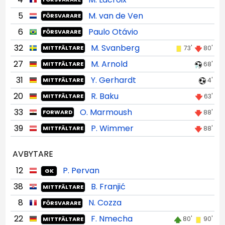
5
M. van de Ven
FÖRSVARARE
6
Paulo Otávio
FÖRSVARARE
32
M. Svanberg
73'
80'
MITTFÄLTARE
27
M. Arnold
68'
MITTFÄLTARE
31
Y. Gerhardt
4'
MITTFÄLTARE
20
R. Baku
63'
MITTFÄLTARE
33
O. Marmoush
88'
FORWARD
39
P. Wimmer
88'
MITTFÄLTARE
AVBYTARE
12
P. Pervan
GK
38
B. Franjić
MITTFÄLTARE
8
N. Cozza
FÖRSVARARE
22
F. Nmecha
80'
90'
MITTFÄLTARE