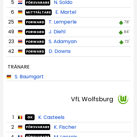
5
N. Soldo
FÖRSVARARE
6
E. Martel
MITTFÄLTARE
25
T. Lemperle
78'
FORWARD
49
J. Diehl
84'
FORWARD
23
S. Adamyan
73'
FORWARD
42
D. Downs
FORWARD
TRÄNARE
S. Baumgart
VfL Wolfsburg
1
K. Casteels
GK
2
K. Fischer
FÖRSVARARE
4
M. Lacroix
FÖRSVARARE