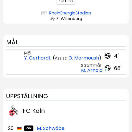
FULLTID
RheinEnergieStadion
F. Willenborg
MÅL
Mål
4'
Y. Gerhardt
(
O. Marmoush
)
Assist:
Straffmål
68'
M. Arnold
UPPSTÄLLNING
FC Koln
20
M. Schwäbe
GK