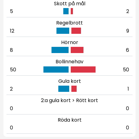
Skott på mål
5
2
Regelbrott
12
9
Hörnor
8
6
Bollinnehav
50
50
Gula kort
2
1
2:a gula kort > Rött kort
0
0
Röda kort
0
0