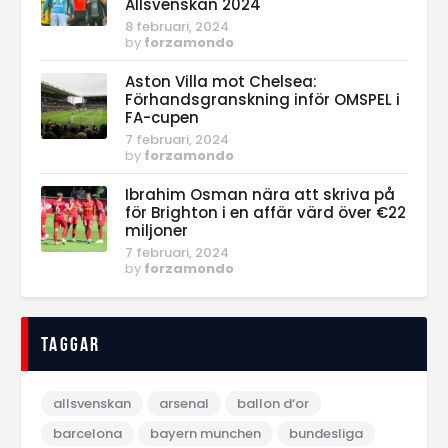
Allsvenskan 2024
8 februari, 2024
by
forzamondo
Aston Villa mot Chelsea:
Förhandsgranskning inför OMSPEL i
FA-cupen
7 februari, 2024
by
forzamondo
Ibrahim Osman nära att skriva på
för Brighton i en affär värd över €22
miljoner
7 februari, 2024
by
forzamondo
Taggar
allsvenskan
arsenal
ballon d‘or
barcelona
bayern munchen
bundesliga