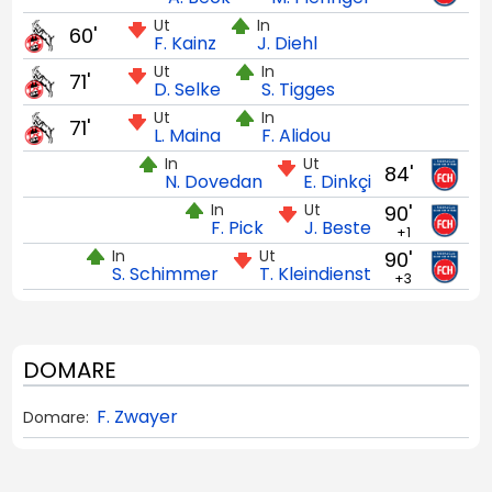
Ut
In
60'
F. Kainz
J. Diehl
Ut
In
71'
D. Selke
S. Tigges
Ut
In
71'
L. Maina
F. Alidou
In
Ut
84'
N. Dovedan
E. Dinkçi
In
Ut
90'
F. Pick
J. Beste
+1
In
Ut
90'
S. Schimmer
T. Kleindienst
+3
DOMARE
F. Zwayer
Domare: