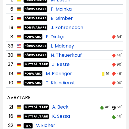
6
P. Mainka
FÖRSVARARE
5
B. Gimber
FÖRSVARARE
19
J. Föhrenbach
FÖRSVARARE
8
E. Dinkçi
84'
FORWARD
33
L. Maloney
FÖRSVARARE
30
N. Theuerkauf
46'
FÖRSVARARE
37
J. Beste
90'
MITTFÄLTARE
18
M. Pieringer
16'
46'
FORWARD
10
T. Kleindienst
90'
FORWARD
AVBYTARE
21
A. Beck
46'
55'
MITTFÄLTARE
16
K. Sessa
46'
MITTFÄLTARE
22
V. Eicher
GK