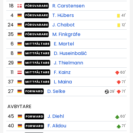
18
R. Carstensen
FÖRSVARARE
4
T. Hübers
41'
FÖRSVARARE
24
J. Chabot
12'
FÖRSVARARE
35
M. Finkgräfe
FÖRSVARARE
6
E. Martel
MITTFÄLTARE
8
D. Huseinbašić
MITTFÄLTARE
29
J. Thielmann
MITTFÄLTARE
11
F. Kainz
60'
MITTFÄLTARE
37
L. Maina
71'
MITTFÄLTARE
27
D. Selke
29'
71'
FORWARD
AVBYTARE
45
J. Diehl
60'
FORWARD
40
F. Alidou
71'
FORWARD