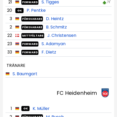
21
S. Tigges
71'
FORWARD
20
P. Pentke
GK
3
D. Heintz
FÖRSVARARE
2
B. Schmitz
FÖRSVARARE
22
J. Christensen
MITTFÄLTARE
23
S. Adamyan
FORWARD
33
F. Dietz
FORWARD
TRÄNARE
S. Baumgart
FC Heidenheim
1
K. Müller
GK
2
M. Busch
FÖRSVARARE