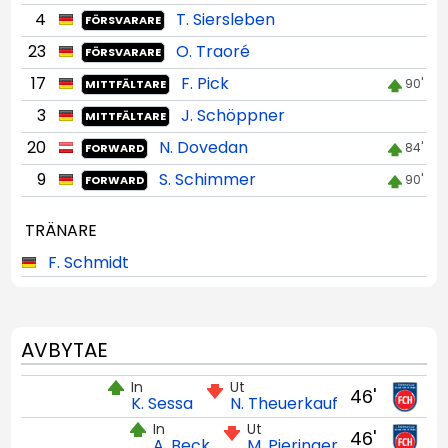
4
T. Siersleben
FÖRSVARARE
23
O. Traoré
FÖRSVARARE
17
F. Pick
90'
MITTFÄLTARE
3
J. Schöppner
MITTFÄLTARE
20
N. Dovedan
84'
FORWARD
9
S. Schimmer
90'
FORWARD
TRÄNARE
F. Schmidt
AVBYTAE
In
Ut
46'
K. Sessa
N. Theuerkauf
In
Ut
46'
A. Beck
M. Pieringer