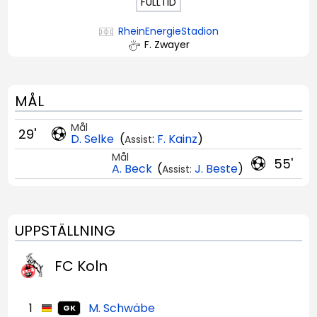
FULLTID
RheinEnergieStadion
F. Zwayer
MÅL
Mål
29'
D. Selke
(
:
F. Kainz
)
Assist
Mål
55'
A. Beck
(
J. Beste
)
Assist:
UPPSTÄLLNING
FC Koln
1
M. Schwäbe
GK