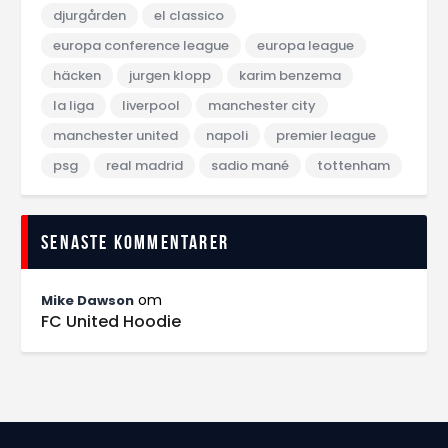
djurgården
el classico
europa conference league
europa league
häcken
jurgen klopp
karim benzema
la liga
liverpool
manchester city
manchester united
napoli
premier league
psg
real madrid
sadio mané
tottenham
Senaste kommentarer
om
Mike Dawson
FC United Hoodie