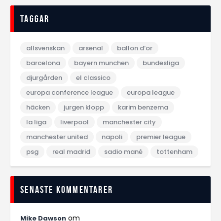
Taggar
allsvenskan
arsenal
ballon d‘or
barcelona
bayern munchen
bundesliga
djurgården
el classico
europa conference league
europa league
häcken
jurgen klopp
karim benzema
la liga
liverpool
manchester city
manchester united
napoli
premier league
psg
real madrid
sadio mané
tottenham
Senaste kommentarer
om
Mike Dawson