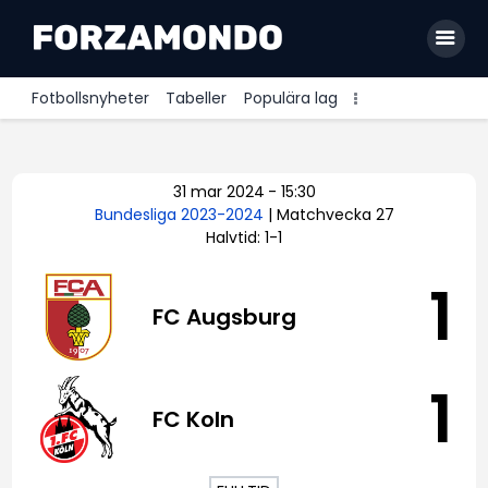
Fotbollsnyheter
Tabeller
Populära lag
Allsvenskan
31 mar 2024
-
15:30
Premier League
Bundesliga 2023-2024
| Matchvecka 27
Halvtid: 1-1
La Liga
Bundesliga
1
FC Augsburg
Serie A
Ligue 1
1
FC Koln