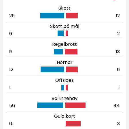
Skott
25
12
Skott på mål
6
2
Regelbrott
9
13
Hörnor
12
6
Offsides
1
1
Bollinnehav
56
44
Gula kort
0
3