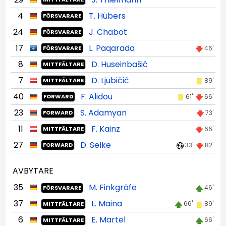
4
T. Hübers
FÖRSVARARE
24
J. Chabot
FÖRSVARARE
17
L. Paqarada
46'
FÖRSVARARE
8
D. Huseinbašić
MITTFÄLTARE
7
D. Ljubičić
89'
MITTFÄLTARE
40
F. Alidou
61'
66'
FORWARD
23
S. Adamyan
73'
FORWARD
11
F. Kainz
66'
MITTFÄLTARE
27
D. Selke
33'
82'
FORWARD
AVBYTARE
35
M. Finkgräfe
46'
FÖRSVARARE
37
L. Maina
66'
89'
MITTFÄLTARE
6
E. Martel
66'
MITTFÄLTARE