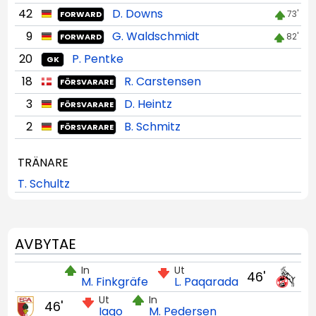
42
D. Downs
73'
FORWARD
9
G. Waldschmidt
82'
FORWARD
20
P. Pentke
GK
18
R. Carstensen
FÖRSVARARE
3
D. Heintz
FÖRSVARARE
2
B. Schmitz
FÖRSVARARE
TRÄNARE
T. Schultz
AVBYTAE
In
Ut
46'
M. Finkgräfe
L. Paqarada
Ut
In
46'
Iago
M. Pedersen