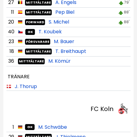
27
A. Engels
79'
MITTFÄLTARE
11
Pep Biel
88'
MITTFÄLTARE
20
S. Michel
88'
FORWARD
40
T. Koubek
GK
23
M. Bauer
FÖRSVARARE
18
T. Breithaupt
MITTFÄLTARE
36
M. Kömür
MITTFÄLTARE
TRÄNARE
J. Thorup
FC Koln
1
M. Schwäbe
GK
29
J. Thielmann
MITTFÄLTARE