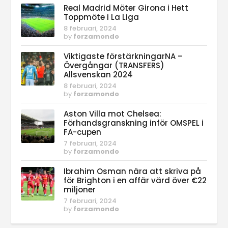
Real Madrid Möter Girona i Hett
Toppmöte i La Liga
8 februari, 2024
by
forzamondo
Viktigaste förstärkningarNA –
Övergångar (TRANSFERS)
Allsvenskan 2024
8 februari, 2024
by
forzamondo
Aston Villa mot Chelsea:
Förhandsgranskning inför OMSPEL i
FA-cupen
7 februari, 2024
by
forzamondo
Ibrahim Osman nära att skriva på
för Brighton i en affär värd över €22
miljoner
7 februari, 2024
by
forzamondo