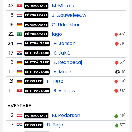
43
M. Mbabu
FÖRSVARARE
6
J. Gouweleeuw
FÖRSVARARE
19
O. Uduokhai
FÖRSVARARE
22
Iago
46'
FÖRSVARARE
24
H. Jensen
79'
MITTFÄLTARE
17
K. Jakić
MITTFÄLTARE
8
E. Rexhbeçaj
57'
MITTFÄLTARE
10
A. Maier
18'
MITTFÄLTARE
21
P. Tietz
88'
FORWARD
16
R. Vargas
88'
MITTFÄLTARE
AVBYTARE
3
M. Pedersen
46'
FÖRSVARARE
7
D. Beljo
57'
FORWARD