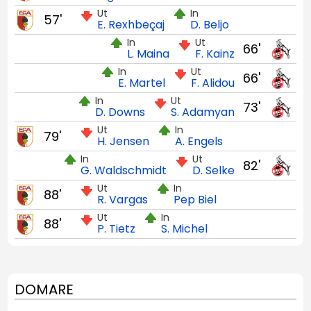
Ut
In
57'
E. Rexhbeçaj
D. Beljo
In
Ut
66'
L. Maina
F. Kainz
In
Ut
66'
E. Martel
F. Alidou
In
Ut
73'
D. Downs
S. Adamyan
Ut
In
79'
H. Jensen
A. Engels
In
Ut
82'
G. Waldschmidt
D. Selke
Ut
In
88'
R. Vargas
Pep Biel
Ut
In
88'
P. Tietz
S. Michel
DOMARE